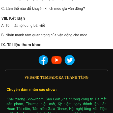
C. Làm thế nào để khuyến khích mèo già vận động?
VIII. Kết luận
A. Tóm tắt nội dung bài viết
B. Nhấn mạnh tầm quan trọng của vận động cho mèo
IX. Tài liệu tham khảo
Về BAND TUMBADORA THANH TÙNG
Chuyên đảm nhân các show:
Khai trương Showroom, Sân Golf ,khai trương công ty, Ra mắt
sản phẩm, Thương hiệu mới, Kỷ niệm ngày thành lập,Liên
Hoan Tất niên, Tân niên,Gala Dinner, Hội nghị tổng kết, Tiệc