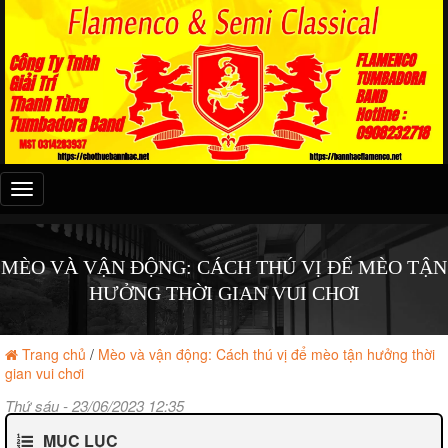
Đây
là
menu
mobile
MÈO VÀ VẬN ĐỘNG: CÁCH THÚ VỊ ĐỂ MÈO TẬN
HƯỞNG THỜI GIAN VUI CHƠI
Trang chủ
/
Mèo và vận động: Cách thú vị để mèo tận hưởng thời
gian vui chơi
Thứ sáu - 23/06/2023 12:35
MỤC LỤC