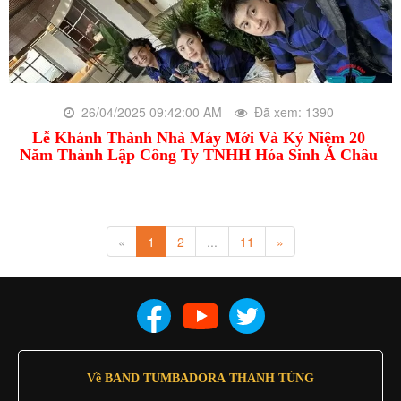
26/04/2025 09:42:00 AM
Đã xem: 1390
Lễ Khánh Thành Nhà Máy Mới Và Kỷ Niệm 20
Năm Thành Lập Công Ty TNHH Hóa Sinh Á Châu
«
1
2
...
11
»
Về BAND TUMBADORA THANH TÙNG