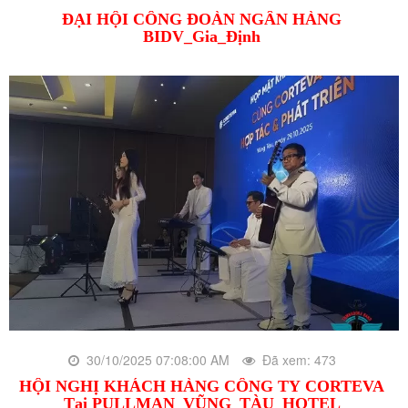
ĐẠI HỘI CÔNG ĐOÀN NGÂN HÀNG
BIDV_Gia_Định
30/10/2025 07:08:00 AM
Đã xem: 473
HỘI NGHỊ KHÁCH HÀNG CÔNG TY CORTEVA
Tại PULLMAN_VŨNG_TÀU_HOTEL