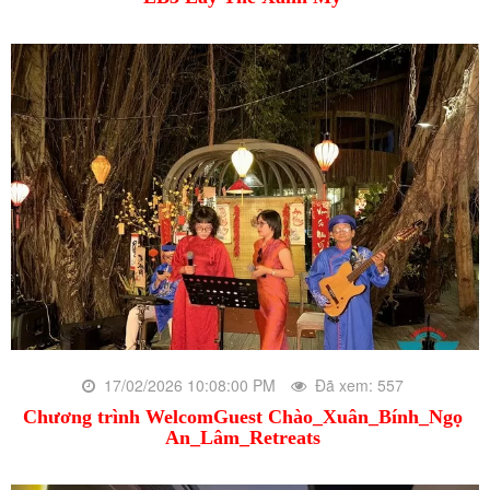
17/02/2026 10:08:00 PM
Đã xem: 557
Chương trình WelcomGuest Chào_Xuân_Bính_Ngọ
An_Lâm_Retreats