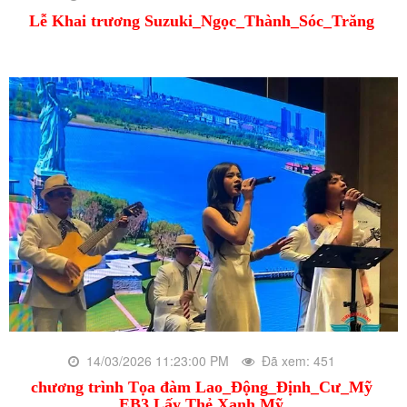
Lễ Khai trương Suzuki_Ngọc_Thành_Sóc_Trăng
14/03/2026 11:23:00 PM
Đã xem: 451
chương trình Tọa đàm Lao_Động_Định_Cư_Mỹ
EB3 Lấy Thẻ Xanh Mỹ