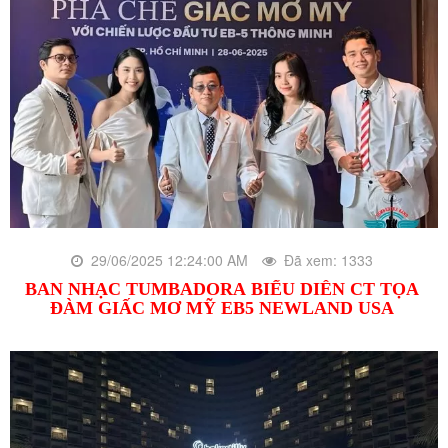
29/06/2025 12:24:00 AM
Đã xem: 1333
BAN NHẠC TUMBADORA BIỂU DIỄN CT TỌA
ĐÀM GIẤC MƠ MỸ EB5 NEWLAND USA