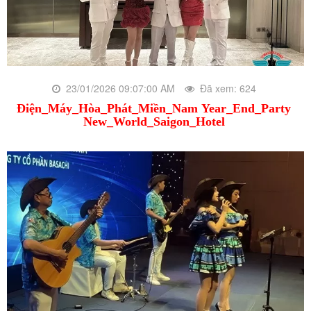
23/01/2026 09:07:00 AM
Đã xem: 624
Điện_Máy_Hòa_Phát_Miền_Nam Year_End_Party
New_World_Saigon_Hotel