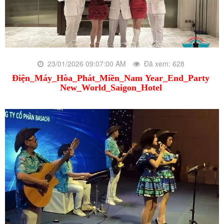
23/01/2026 09:07:00 AM
Đã xem: 628
Điện_Máy_Hòa_Phát_Miền_Nam Year_End_Party
New_World_Saigon_Hotel