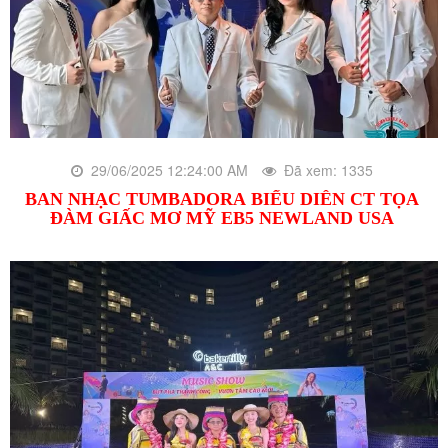
29/06/2025 12:24:00 AM
Đã xem: 1335
BAN NHẠC TUMBADORA BIỂU DIỄN CT TỌA
ĐÀM GIẤC MƠ MỸ EB5 NEWLAND USA