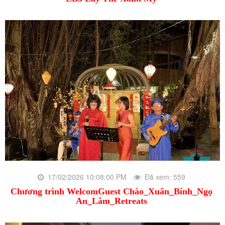
17/02/2026 10:08:00 PM
Đã xem: 559
Chương trình WelcomGuest Chào_Xuân_Bính_Ngọ
An_Lâm_Retreats