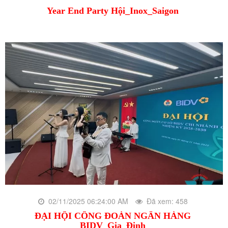
Year End Party Hội_Inox_Saigon
02/11/2025 06:24:00 AM
Đã xem: 458
ĐẠI HỘI CÔNG ĐOÀN NGÂN HÀNG
BIDV_Gia_Định