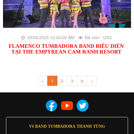
29/06/2025 12:04:00 AM
Đã xem: 1253
FLAMENCO TUMBADORA BAND BIỂU DIỄN
TẠI THE EMPYREAN CAM RANH RESORT
«
1
2
3
4
»
Về BAND TUMBADORA THANH TÙNG