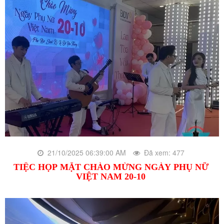
21/10/2025 06:39:00 AM
Đã xem: 477
TIỆC HỌP MẶT CHÀO MỪNG NGÀY PHỤ NỮ
VIỆT NAM 20-10