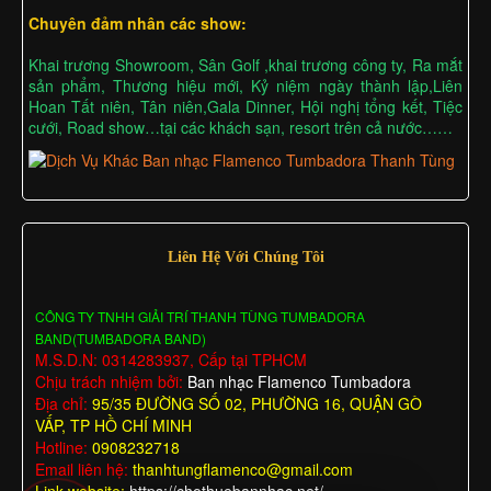
Chuyên đảm nhân các show:
Khai trương Showroom, Sân Golf ,khai trương công ty, Ra mắt
sản phẩm, Thương hiệu mới, Kỷ niệm ngày thành lập,Liên
Hoan Tất niên, Tân niên,Gala Dinner, Hội nghị tổng kết, Tiệc
cưới, Road show…tại các khách sạn, resort trên cả nước……
Liên Hệ Với Chúng Tôi
CÔNG TY TNHH GIẢI TRÍ THANH TÙNG TUMBADORA
BAND(TUMBADORA BAND)
M.S.D.N: 0314283937, Cấp tại TPHCM
Chịu trách nhiệm bởi:
Ban nhạc Flamenco Tumbadora
Địa chỉ:
95/35 ĐƯỜNG SỐ 02, PHƯỜNG 16, QUẬN GÒ
VẤP, TP HỒ CHÍ MINH
Hotline:
0908232718
Email liên hệ:
thanhtungflamenco@gmail.com