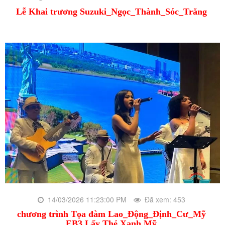
Lễ Khai trương Suzuki_Ngọc_Thành_Sóc_Trăng
14/03/2026 11:23:00 PM
Đã xem: 453
chương trình Tọa đàm Lao_Động_Định_Cư_Mỹ
EB3 Lấy Thẻ Xanh Mỹ