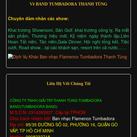
Về BAND TUMBADORA THANH TÙNG
Chuyên đảm nhân các show:
Khai trương Showroom, Sân Golf ,khai trương công ty, Ra mắt
sản phẩm, Thương hiệu mới, Kỷ niệm ngày thành lập,Liên
Hoan Tất niên, Tân niên,Gala Dinner, Hội nghị tổng kết, Tiệc
cưới, Road show…tại các khách sạn, resort trên cả nước……
Liên Hệ Với Chúng Tôi
CÔNG TY TNHH GIẢI TRÍ THANH TÙNG TUMBADORA
BAND(TUMBADORA BAND)
M.S.D.N: 0314283937, Cấp tại TPHCM
Chịu trách nhiệm bởi:
Ban nhạc Flamenco Tumbadora
Địa chỉ:
95/35 ĐƯỜNG SỐ 02, PHƯỜNG 16, QUẬN GÒ
VẤP, TP HỒ CHÍ MINH
Hotline:
0908232718