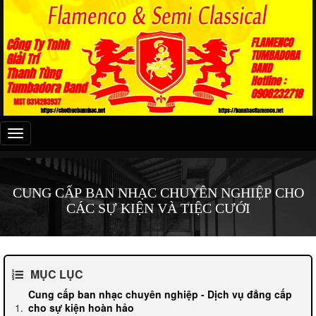
Đây
là
menu
mobile
CUNG CẤP BAN NHẠC CHUYÊN NGHIỆP CHO
CÁC SỰ KIỆN VÀ TIỆC CƯỚI
MỤC LỤC
Cung cấp ban nhạc chuyên nghiệp - Dịch vụ đẳng cấp
cho sự kiện hoàn hảo