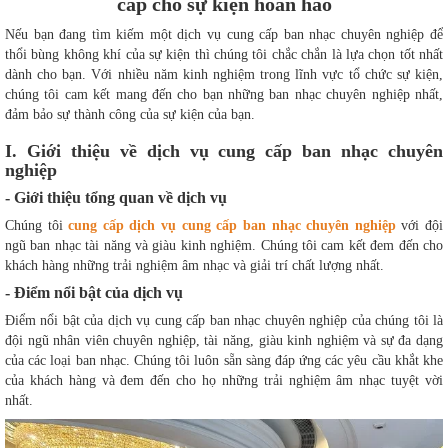
- Các yếu tố ảnh hưởng đến giá cả
cấp cho sự kiện hoàn hảo
- Chi phí dịch vụ và các khoản phí khác
Nếu bạn đang tìm kiếm một dịch vụ cung cấp ban nhạc chuyên nghiệp để
VI. Đánh giá từ khách hàng đã sử dụng dịch vụ
thổi bùng không khí của sự kiện thì chúng tôi chắc chắn là lựa chọn tốt nhất
dành cho bạn. Với nhiều năm kinh nghiệm trong lĩnh vực tổ chức sự kiện,
- Review từ khách hàng trước đây
chúng tôi cam kết mang đến cho bạn những ban nhạc chuyên nghiệp nhất,
- Đánh giá chất lượng và hiệu quả của dịch vụ
đảm bảo sự thành công của sự kiện của bạn.
VII. Hướng dẫn về thanh toán
I. Giới thiệu về dịch vụ cung cấp ban nhạc chuyên
VIII. Tư vấn về lựa chọn ban nhạc phù hợp
nghiệp
- Các yếu tố cần quan tâm khi lựa chọn ban nhạc
- Giới thiệu tổng quan về dịch vụ
- Các lưu ý khi tham khảo dịch vụ cung cấp ban nhạc
chuyên nghiệp
Chúng tôi
cung cấp dịch vụ cung cấp ban nhạc chuyên nghiệp
với đội
IX. Câu hỏi thường gặp về dịch vụ cung cấp ban nhạc
ngũ ban nhạc tài năng và giàu kinh nghiệm. Chúng tôi cam kết đem đến cho
chuyên nghiệp
khách hàng những trải nghiệm âm nhạc và giải trí chất lượng nhất.
- Tại sao nên chọn dịch vụ cung cấp ban nhạc chuyên
- Điểm nổi bật của dịch vụ
nghiệp?
Điểm nổi bật của dịch vụ cung cấp ban nhạc chuyên nghiệp của chúng tôi là
- Làm thế nào để lựa chọn được ban nhạc phù hợp?
đội ngũ nhân viên chuyên nghiệp, tài năng, giàu kinh nghiệm và sự đa dạng
- Chi phí dịch vụ có cao không?
của các loại ban nhạc. Chúng tôi luôn sẵn sàng đáp ứng các yêu cầu khắt khe
của khách hàng và đem đến cho họ những trải nghiệm âm nhạc tuyệt vời
nhất.