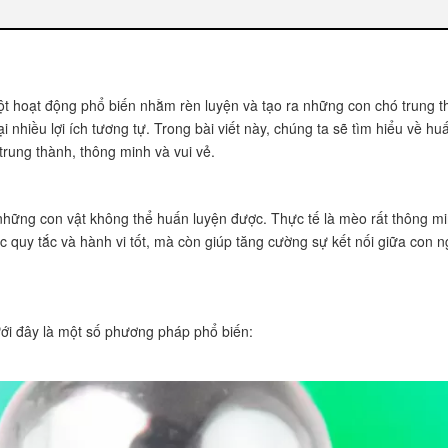
ện mèo
 trình huấn luyện
mèo
một hoạt động phổ biến nhằm rèn luyện và tạo ra những con chó trung 
trình huấn luyện
ại nhiều lợi ích tương tự. Trong bài viết này, chúng ta sẽ tìm hiểu về 
uấn luyện
rung thành, thông minh và vui vẻ.
hành thành công
những con vật không thể huấn luyện được. Thực tế là mèo rất thông m
 quy tắc và hành vi tốt, mà còn giúp tăng cường sự kết nối giữa con n
iệp để huấn luyện mèo?
ếu mèo đã quen thói quen này?
i đây là một số phương pháp phổ biến: