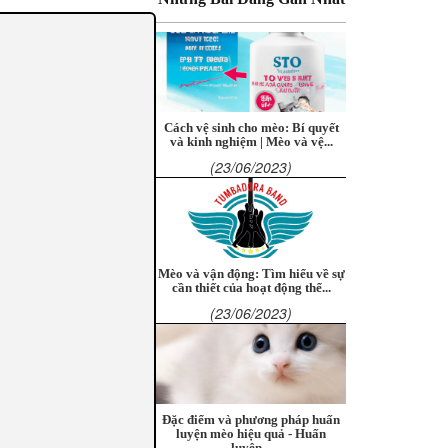
Cách vệ sinh cho mèo: Bí quyết
và kinh nghiệm | Mèo và vệ...
(23/06/2023)
Mèo và vận động: Tìm hiểu về sự
cần thiết của hoạt động thể...
(23/06/2023)
Đặc điểm và phương pháp huấn
luyện mèo hiệu quả - Huấn
luyện...