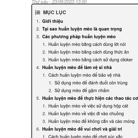
Thứ sáu - 23/06/2023 13:00
MỤC LỤC
Giới thiệu
Tại sao huấn luyện mèo là quan trọng
Các phương pháp huấn luyện mèo
Huấn luyện mèo bằng cách dùng lời nói
Huấn luyện mèo bằng cách dùng thức ăn
Huấn luyện mèo bằng cách sử dụng clicker
Huấn luyện mèo để làm vệ sĩ nhà
Cách huấn luyện mèo để bảo vệ nhà
Sử dụng mèo để đánh đuổi côn trùng
Sử dụng mèo để gặm nhấm
Huấn luyện mèo để thực hiện các thao tác c
Huấn luyện mèo về việc sử dụng hộp cát
Huấn luyện mèo về việc đi vào chuồng
Huấn luyện mèo để không cắn và cào móng
Huấn luyện mèo để vui chơi và giải trí
Cách huấn luyện mèo để chơi xúc xắc