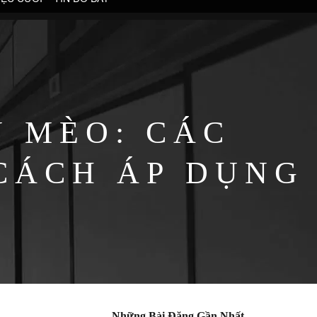
N MÈO: CÁC
CÁCH ÁP DỤNG
Những Bài Đăng Gần Nhất