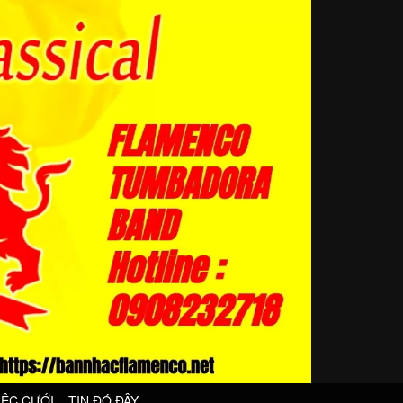
IỆC CƯỚI
TIN ĐÓ ĐÂY