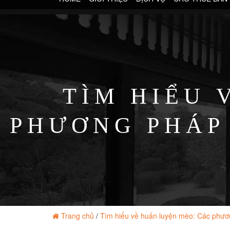
TÌM HIỂU 
PHƯƠNG PHÁP
Trang chủ
/
Tìm hiểu về huấn luyện mèo: Các phươ