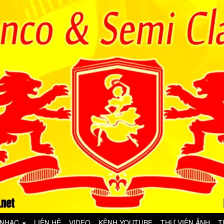
 NHẠC
LIÊN HỆ
VIDEO
KÊNH YOUTUBE
THƯ VIỆN ẢNH
T