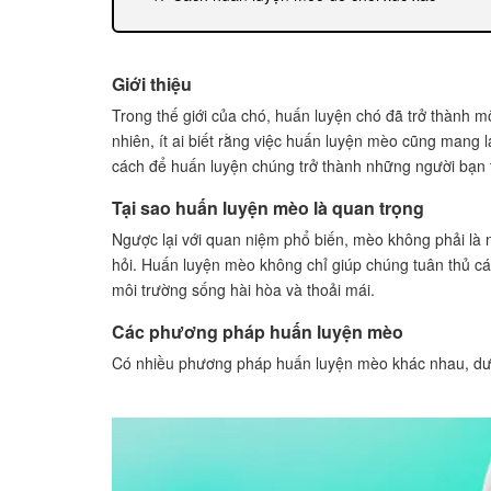
Huấn luyện mèo để chơi bóng dây
Các điều cần lưu ý trong quá trình huấn luy
Cách định giới hạn và giám sát mèo trong quá
Giới thiệu
Cách tạo điều kiện thuận lợi và tích cực cho 
Trong thế giới của chó, huấn luyện chó đã trở thành 
Làm thế nào để biết mèo đã hoàn thành quá 
nhiên, ít ai biết rằng việc huấn luyện mèo cũng mang l
Các dấu hiệu mèo đã hoàn thành quá trình h
cách để huấn luyện chúng trở thành những người bạn t
Cách đánh giá và thưởng cho mèo khi hoàn t
Tại sao huấn luyện mèo là quan trọng
Câu hỏi thường gặp về huấn luyện mèo
Ngược lại với quan niệm phổ biến, mèo không phải là 
Có thể huấn luyện mèo lớn tuổi không?
hỏi. Huấn luyện mèo không chỉ giúp chúng tuân thủ các
Có cần thuê một huấn luyện viên chuyên ngh
môi trường sống hài hòa và thoải mái.
Có thể huấn luyện mèo để ngừng cào móng n
Kết luận
Các phương pháp huấn luyện mèo
Tài liệu tham khảo
Có nhiều phương pháp huấn luyện mèo khác nhau, dướ