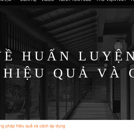
VỀ HUẤN LUYỆ
 HIỆU QUẢ VÀ 
ng pháp hiệu quả và cách áp dụng