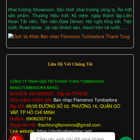
Khai trương Showroom, Sân Golf ,khai trương công ty, Ra mắt
sản phẩm, Thương hiệu mới, Kỷ niệm ngày thành lập,Liên
Hoan Tất niên, Tân niên,Gala Dinner, Hội nghị tổng kết, Tiệc
cưới, Road show…tại các khách sạn, resort trên cả nước……
Liên Hệ Với Chúng Tôi
CÔNG TY TNHH GIẢI TRÍ THANH TÙNG TUMBADORA
BAND(TUMBADORA BAND)
M.S.D.N: 0314283937, Cấp tại TPHCM
Chịu trách nhiệm bởi:
Ban nhạc Flamenco Tumbadora
Địa chỉ:
95/35 ĐƯỜNG SỐ 02, PHƯỜNG 16, QUẬN GÒ
VẤP, TP HỒ CHÍ MINH
Hotline:
0908232718
Email liên hệ:
thanhtungflamenco@gmail.com
Link website:
https://chothuebannhac.net/
Cảm ơn anh chị đã ghé thăm