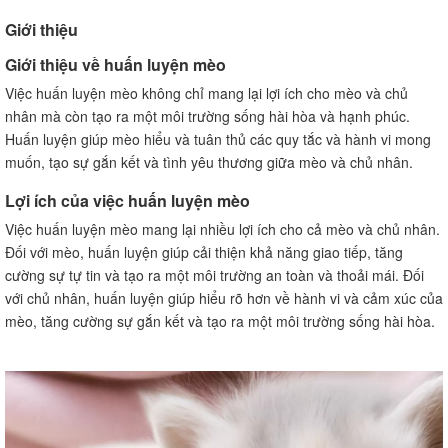
Huấn luyện mèo không cào, không phá đồ đạc
Giới thiệu
Huấn luyện mèo không xấu tính với người và đồng loại
Giới thiệu về huấn luyện mèo
Huấn luyện mèo không đi ra khỏi nhà
Xây dựng một khu vực an toàn trong nhà
Việc huấn luyện mèo không chỉ mang lại lợi ích cho mèo và chủ
nhân mà còn tạo ra một môi trường sống hài hòa và hạnh phúc.
Sử dụng kỹ thuật ngăn chặn mèo thoát ra ngoài
Huấn luyện giúp mèo hiểu và tuân thủ các quy tắc và hành vi mong
Huấn luyện mèo không cố gắng thoát ra khỏi nhà
muốn, tạo sự gắn kết và tình yêu thương giữa mèo và chủ nhân.
Huấn luyện mèo không ồn ào
Huấn luyện mèo không kêu la, không hú
Lợi ích của việc huấn luyện mèo
Huấn luyện mèo không làm hỏng đồ đạc
Việc huấn luyện mèo mang lại nhiều lợi ích cho cả mèo và chủ nhân.
Huấn luyện mèo chơi đúng chỗ
Đối với mèo, huấn luyện giúp cải thiện khả năng giao tiếp, tăng
Huấn luyện mèo chơi đúng chỗ
cường sự tự tin và tạo ra một môi trường an toàn và thoải mái. Đối
Cung cấp đồ chơi phù hợp
với chủ nhân, huấn luyện giúp hiểu rõ hơn về hành vi và cảm xúc của
Huấn luyện mèo không chơi với đồ đạc nhà
mèo, tăng cường sự gắn kết và tạo ra một môi trường sống hài hòa.
Huấn luyện mèo không leo lên bàn, tủ
Sử dụng phương pháp ngăn chặn
Huấn luyện mèo không leo lên bàn, tủ
Huấn luyện mèo không tấn công
Huấn luyện mèo không tấn công người