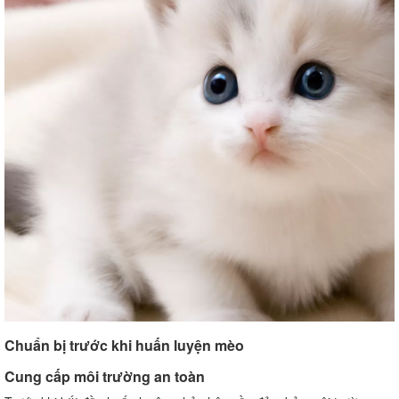
Huấn luyện mèo không tấn công đồng loại
Huấn luyện mèo không kén ăn
Xác định chế độ ăn uống hợp lý
Sử dụng phương pháp huấn luyện
Các lưu ý khi huấn luyện mèo
Kiên nhẫn và nhẹ nhàng
Đối xử tốt với mèo
Ghi nhớ và làm việc theo từng bước
Câu hỏi thường gặp về huấn luyện mèo
Mèo có thể được huấn luyện không?
Khi nào nên bắt đầu huấn luyện mèo?
Có phải chỉ người chuyên nghiệp mới có thể huấn
luyện mèo không?
Chuẩn bị trước khi huấn luyện mèo
Cung cấp môi trường an toàn