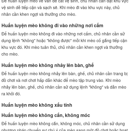
Để huấn luyện mèo về vấn đề cát vệ sinh, chủ nhân cần đặt khu vực
vệ sinh dễ tiếp cận và sạch sẽ. Khi mèo đi vào khu vực này, chủ
nhân cần khen ngợi và thưởng cho mèo.
Huấn luyện mèo không đi vào những nơi cấm
Để huấn luyện mèo không đi vào những nơi cấm, chủ nhân cần sử
dụng lệnh "không" hoặc "không được" mỗi khi mèo cố gắng tiếp cận
khu vực đó. Khi mèo tuân thủ, chủ nhân cần khen ngợi và thưởng
cho mèo.
Huấn luyện mèo không nhảy lên bàn, ghế
Để huấn luyện mèo không nhảy lên bàn, ghế, chủ nhân cần trang bị
đồ chơi và nơi chơi hấp dẫn khác để mèo tập trung vào. Khi mèo
nhảy lên bàn, ghế, chủ nhân cần sử dụng lệnh "không" và dẫn mèo
ra khỏi đó.
Huấn luyện mèo không xấu tính
Huấn luyện mèo không cắn, không móc
Để huấn luyện mèo không cắn, không móc, chủ nhân cần sử dụng
phương pháp chuyển sự chú ý của mèo sang một đồ chơi hoặc hoạt