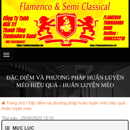
Đây
là
menu
mobile
ĐẶC ĐIỂM VÀ PHƯƠNG PHÁP HUẤN LUYỆN
MÈO HIỆU QUẢ - HUẤN LUYỆN MÈO
Trang chủ
/
Đặc điểm và phương pháp huấn luyện mèo hiệu quả -
Huấn luyện mèo
Thứ sáu - 23/06/2023 13:15
MỤC LỤC