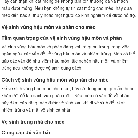
Hãy cẩn thận khi cắt móng để không làm tổn thương da và mạch
máu dưới móng. Nếu bạn không tự tin cắt móng cho mèo, hãy đưa
mèo đến bác sĩ thú y hoặc một người có kinh nghiệm để được hỗ trợ.
Vệ sinh vùng hậu môn và phân cho mèo
Tầm quan trọng của vệ sinh vùng hậu môn và phân
Vệ sinh vùng hậu môn và phân đóng vai trò quan trọng trong việc
ngăn ngừa các vấn đề về vùng hậu môn và nhiễm trùng. Mèo có thể
gặp các vấn đề như viêm hậu môn, tắc nghẽn hậu môn và nhiễm
trùng nếu không được vệ sinh đúng cách.
Cách vệ sinh vùng hậu môn và phân cho mèo
Để vệ sinh vùng hậu môn cho mèo, hãy sử dụng bông gòn ẩm hoặc
khăn ướt để lau sạch vùng hậu môn. Nếu mèo có vấn đề về phân,
hãy đảm bảo rằng mèo được vệ sinh sau khi đi vệ sinh để tránh
nhiễm trùng và mất vệ sinh cá nhân.
Vệ sinh trong nhà cho mèo
Cung cấp đủ văn bản