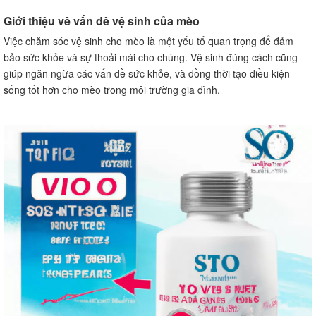
Cách vệ sinh vùng hậu môn và phân cho mèo
Giới thiệu về vấn đề vệ sinh của mèo
Vệ sinh trong nhà cho mèo
Việc chăm sóc vệ sinh cho mèo là một yếu tố quan trọng để đảm
Cung cấp đủ văn bản
bảo sức khỏe và sự thoải mái cho chúng. Vệ sinh đúng cách cũng
Làm sạch vật dụng cho mèo
giúp ngăn ngừa các vấn đề sức khỏe, và đồng thời tạo điều kiện
Vệ sinh nơi nuôi mèo
sống tốt hơn cho mèo trong môi trường gia đình.
Lựa chọn nơi nuôi mèo
Vệ sinh và làm sạch nơi nuôi mèo
Vệ sinh ấm cúng và giường nệm cho mèo
Cung cấp nơi ấm cúng cho mèo
Vệ sinh giường nệm cho mèo
Vệ sinh thức ăn và nước cho mèo
Chọn thức ăn và nước phù hợp
Vệ sinh bát ăn và bình nước cho mèo
Vệ sinh vật nuôi khác trong nhà
Lựa chọn vật nuôi phù hợp với mèo
Vệ sinh vật nuôi khác trong nhà
Các nguyên tắc cần nhớ khi vệ sinh mèo
Sử dụng sản phẩm vệ sinh phù hợp