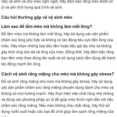
việc vệ sinh và cho mèo nghỉ ngơi. Hãy đảm bảo rằng mèo được an
ủi và yên tĩnh trong quá trình vệ sinh.
Câu hỏi thường gặp về vệ sinh mèo
Làm sao để tắm mèo mà không làm mất lông?
Để tắm mèo mà không làm mất lông, hãy sử dụng các sản phẩm
chăm sóc lông phù hợp và không có tác động tiêu cực đến lông của
mèo. Hãy chọn những loại dầu tắm hoặc dầu gội dịu nhẹ và không
gây kích ứng cho da và lông của mèo. Đồng thời, hãy đảm bảo rằng
bạn tắm mèo theo đúng tần suất và sử dụng cách tắm đúng để tránh
tác động mạnh lên lông.
Cách vệ sinh răng miệng cho mèo mà không gây stress?
Để vệ sinh răng miệng cho mèo mà không gây stress, hãy sử dụng
các sản phẩm chăm sóc răng miệng chuyên dụng dành cho mèo và
không có mùi hương mạnh. Hãy thực hiện việc chải răng nhẹ nhàng
và dùng các phương pháp an ủi để giúp mèo thích nghi dần với việc
chăm sóc răng miệng. Nếu mèo không chịu chải răng, hãy thử sử
dụng nước suối hoặc các loại đồ chơi giúp làm sạch răng miệng của