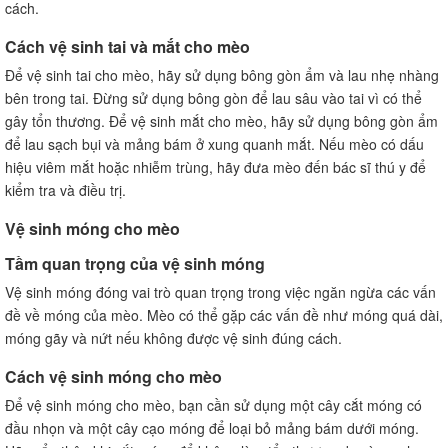
cách.
Cách vệ sinh tai và mắt cho mèo
Để vệ sinh tai cho mèo, hãy sử dụng bông gòn ẩm và lau nhẹ nhàng
bên trong tai. Đừng sử dụng bông gòn để lau sâu vào tai vì có thể
gây tổn thương. Để vệ sinh mắt cho mèo, hãy sử dụng bông gòn ẩm
để lau sạch bụi và mảng bám ở xung quanh mắt. Nếu mèo có dấu
hiệu viêm mắt hoặc nhiễm trùng, hãy đưa mèo đến bác sĩ thú y để
kiểm tra và điều trị.
Vệ sinh móng cho mèo
Tầm quan trọng của vệ sinh móng
Vệ sinh móng đóng vai trò quan trọng trong việc ngăn ngừa các vấn
đề về móng của mèo. Mèo có thể gặp các vấn đề như móng quá dài,
móng gãy và nứt nếu không được vệ sinh đúng cách.
Cách vệ sinh móng cho mèo
Để vệ sinh móng cho mèo, bạn cần sử dụng một cây cắt móng có
đầu nhọn và một cây cạo móng để loại bỏ mảng bám dưới móng.