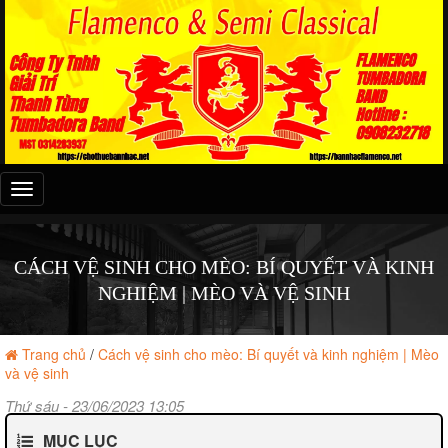
Đây
là
menu
mobile
CÁCH VỆ SINH CHO MÈO: BÍ QUYẾT VÀ KINH
NGHIỆM | MÈO VÀ VỆ SINH
Trang chủ
/
Cách vệ sinh cho mèo: Bí quyết và kinh nghiệm | Mèo
và vệ sinh
Thứ sáu - 23/06/2023 13:05
MỤC LỤC