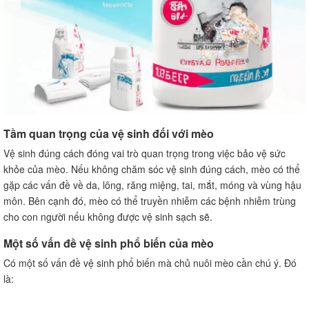
Chú ý đến sức khỏe và cảm giác của mèo
Câu hỏi thường gặp về vệ sinh mèo
Làm sao để tắm mèo mà không làm mất lông?
Cách vệ sinh răng miệng cho mèo mà không gây
stress?
Tầm quan trọng của vệ sinh đối với mèo
Vệ sinh đúng cách đóng vai trò quan trọng trong việc bảo vệ sức
khỏe của mèo. Nếu không chăm sóc vệ sinh đúng cách, mèo có thể
gặp các vấn đề về da, lông, răng miệng, tai, mắt, móng và vùng hậu
môn. Bên cạnh đó, mèo có thể truyền nhiễm các bệnh nhiễm trùng
cho con người nếu không được vệ sinh sạch sẽ.
Một số vấn đề vệ sinh phổ biến của mèo
Có một số vấn đề vệ sinh phổ biến mà chủ nuôi mèo cần chú ý. Đó
là: