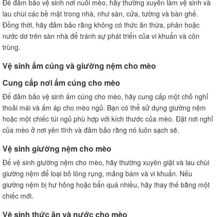
Để đảm bảo vệ sinh nơi nuôi mèo, hãy thường xuyên làm vệ sinh và
lau chùi các bề mặt trong nhà, như sàn, cửa, tường và bàn ghế.
Đồng thời, hãy đảm bảo rằng không có thức ăn thừa, phân hoặc
nước dơ trên sàn nhà để tránh sự phát triển của vi khuẩn và côn
trùng.
Vệ sinh ấm cúng và giường nệm cho mèo
Cung cấp nơi ấm cúng cho mèo
Để đảm bảo vệ sinh ấm cúng cho mèo, hãy cung cấp một chỗ nghỉ
thoải mái và ấm áp cho mèo ngủ. Bạn có thể sử dụng giường nệm
hoặc một chiếc túi ngủ phù hợp với kích thước của mèo. Đặt nơi nghỉ
của mèo ở nơi yên tĩnh và đảm bảo rằng nó luôn sạch sẽ.
Vệ sinh giường nệm cho mèo
Để vệ sinh giường nệm cho mèo, hãy thường xuyên giặt và lau chùi
giường nệm để loại bỏ lông rụng, mảng bám và vi khuẩn. Nếu
giường nệm bị hư hỏng hoặc bẩn quá nhiều, hãy thay thế bằng một
chiếc mới.
Vệ sinh thức ăn và nước cho mèo