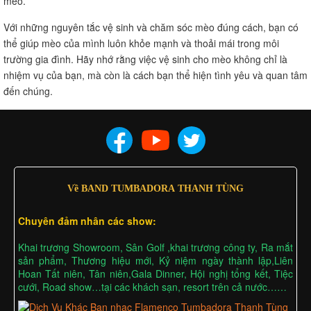
mèo.
Với những nguyên tắc vệ sinh và chăm sóc mèo đúng cách, bạn có
thể giúp mèo của mình luôn khỏe mạnh và thoải mái trong môi
trường gia đình. Hãy nhớ rằng việc vệ sinh cho mèo không chỉ là
nhiệm vụ của bạn, mà còn là cách bạn thể hiện tình yêu và quan tâm
đến chúng.
Về BAND TUMBADORA THANH TÙNG
Chuyên đảm nhân các show:
Khai trương Showroom, Sân Golf ,khai trương công ty, Ra mắt
sản phẩm, Thương hiệu mới, Kỷ niệm ngày thành lập,Liên
Hoan Tất niên, Tân niên,Gala Dinner, Hội nghị tổng kết, Tiệc
cưới, Road show…tại các khách sạn, resort trên cả nước……