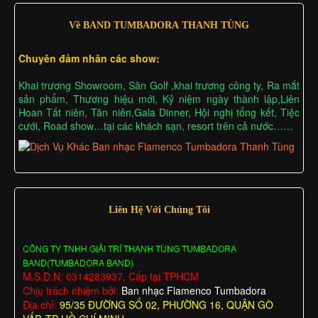
Về BAND TUMBADORA THANH TÙNG
Chuyên đảm nhân các show:
Khai trương Showroom, Sân Golf ,khai trương công ty, Ra mắt
sản phẩm, Thương hiệu mới, Kỷ niệm ngày thành lập,Liên
Hoan Tất niên, Tân niên,Gala Dinner, Hội nghị tổng kết, Tiệc
cưới, Road show…tại các khách sạn, resort trên cả nước……
Liên Hệ Với Chúng Tôi
CÔNG TY TNHH GIẢI TRÍ THANH TÙNG TUMBADORA
BAND(TUMBADORA BAND)
M.S.D.N: 0314283937, Cấp tại TPHCM
Chịu trách nhiệm bởi:
Ban nhạc Flamenco Tumbadora
Địa chỉ:
95/35 ĐƯỜNG SỐ 02, PHƯỜNG 16, QUẬN GÒ