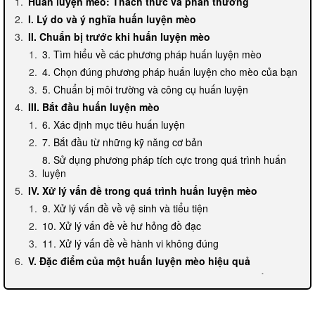
Huấn luyện mèo: Thách thức và phần thưởng
I. Lý do và ý nghĩa huấn luyện mèo
II. Chuẩn bị trước khi huấn luyện mèo
3. Tìm hiểu về các phương pháp huấn luyện mèo
4. Chọn đúng phương pháp huấn luyện cho mèo của bạn
5. Chuẩn bị môi trường và công cụ huấn luyện
III. Bắt đầu huấn luyện mèo
6. Xác định mục tiêu huấn luyện
7. Bắt đầu từ những kỹ năng cơ bản
8. Sử dụng phương pháp tích cực trong quá trình huấn
luyện
IV. Xử lý vấn đề trong quá trình huấn luyện mèo
9. Xử lý vấn đề về vệ sinh và tiểu tiện
10. Xử lý vấn đề về hư hỏng đồ đạc
11. Xử lý vấn đề về hành vi không đúng
V. Đặc điểm của một huấn luyện mèo hiệu quả
12. Kiên nhẫn và sự nhạy bén trong quá trình huấn luyện
13. Đánh giá kết quả huấn luyện và tiếp tục cải thiện
Mục câu hỏi thường gặp: