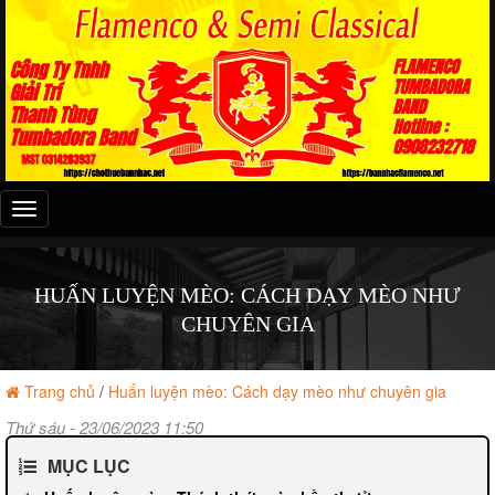
Đây
là
menu
mobile
HUẤN LUYỆN MÈO: CÁCH DẠY MÈO NHƯ
CHUYÊN GIA
Trang chủ
/
Huấn luyện mèo: Cách dạy mèo như chuyên gia
Thứ sáu - 23/06/2023 11:50
MỤC LỤC