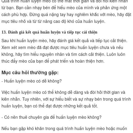
Quá trình huấn luyện mèo có thể mất thời gian và đòi hỏi kiên nhẫn
từ bạn. Bạn cần nhạy bén để hiểu mèo của mình và phản ứng một
cách phù hợp. Đừng quá nặng tay hay nghiêm khắc với mèo, hãy đặt
mục tiêu nhỏ và từ từ nâng cao độ khó của huấn luyện.
13. Đánh giá kết quả huấn luyện và tiếp tục cải thiện
Sau khi huấn luyện mèo, hãy đánh giá kết quả và tiếp tục cải thiện.
Xem xét xem mèo đã đạt được mục tiêu huấn luyện chưa và nếu
không, hãy tìm hiểu nguyên nhân và tìm cách cải thiện. Luôn luôn
thúc đẩy mèo của bạn để phát triển và hoàn thiện hơn.
Mục câu hỏi thường gặp:
- Huấn luyện mèo có dễ không?
Việc huấn luyện mèo có thể không dễ dàng và đòi hỏi thời gian và
kiên nhẫn. Tuy nhiên, với sự hiểu biết và sự nhạy bén trong quá trình
huấn luyện, bạn có thể đạt được những kết quả tốt.
- Có nên thuê chuyên gia để huấn luyện mèo không?
Nếu bạn gặp khó khăn trong quá trình huấn luyện mèo hoặc muốn