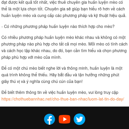
đạt được kết quả tốt nhất, việc thuê chuyên gia huấn luyện mèo có
thể là một lựa chọn tốt. Chuyên gia sẽ giúp bạn hiểu rõ hơn về cách
huấn luyện mèo và cung cấp các phương pháp và kỹ thuật hiệu quả.
- Có những phương pháp huấn luyện nào thích hợp cho mèo?
Có nhiều phương pháp huấn luyện mèo khác nhau và không có một
phương pháp nào phù hợp cho tất cả mọi mèo. Mỗi mèo có tính cách
và cách học tập khác nhau, do đó, bạn cần tìm hiểu và chọn phương
pháp phù hợp với mèo của mình.
Để có một chú mèo biết nghe lời và thông minh, huấn luyện là một
quá trình không thể thiếu. Hãy bắt đầu và tận hưởng những phút
giây thú vị và ý nghĩa cùng chú cún của bạn!
Để biết thêm thông tin về việc huấn luyện mèo, vui lòng truy cập
https://chothuebannhac.net/cho-thue-ban-nhac/luom-lat-tin-do-day/