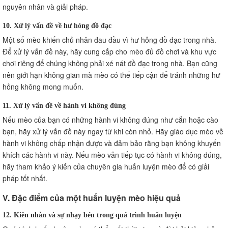
nguyên nhân và giải pháp.
10. Xử lý vấn đề về hư hỏng đồ đạc
Một số mèo khiến chủ nhân đau đầu vì hư hỏng đồ đạc trong nhà.
Để xử lý vấn đề này, hãy cung cấp cho mèo đủ đồ chơi và khu vực
chơi riêng để chúng không phải xé nát đồ đạc trong nhà. Bạn cũng
nên giới hạn không gian mà mèo có thể tiếp cận để tránh những hư
hỏng không mong muốn.
11. Xử lý vấn đề về hành vi không đúng
Nếu mèo của bạn có những hành vi không đúng như cắn hoặc cào
bạn, hãy xử lý vấn đề này ngay từ khi còn nhỏ. Hãy giáo dục mèo về
hành vi không chấp nhận được và đảm bảo rằng bạn không khuyến
khích các hành vi này. Nếu mèo vẫn tiếp tục có hành vi không đúng,
hãy tham khảo ý kiến của chuyên gia huấn luyện mèo để có giải
pháp tốt nhất.
V. Đặc điểm của một huấn luyện mèo hiệu quả
12. Kiên nhẫn và sự nhạy bén trong quá trình huấn luyện