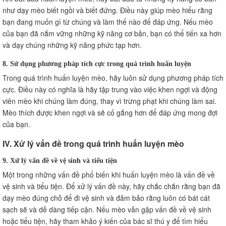
như dạy mèo biết ngồi và biết đứng. Điều này giúp mèo hiểu rằng
bạn đang muốn gì từ chúng và làm thế nào để đáp ứng. Nếu mèo
của bạn đã nắm vững những kỹ năng cơ bản, bạn có thể tiến xa hơn
và dạy chúng những kỹ năng phức tạp hơn.
8. Sử dụng phương pháp tích cực trong quá trình huấn luyện
Trong quá trình huấn luyện mèo, hãy luôn sử dụng phương pháp tích
cực. Điều này có nghĩa là hãy tập trung vào việc khen ngợi và động
viên mèo khi chúng làm đúng, thay vì trừng phạt khi chúng làm sai.
Mèo thích được khen ngợi và sẽ cố gắng hơn để đáp ứng mong đợi
của bạn.
IV. Xử lý vấn đề trong quá trình huấn luyện mèo
9. Xử lý vấn đề về vệ sinh và tiểu tiện
Một trong những vấn đề phổ biến khi huấn luyện mèo là vấn đề về
vệ sinh và tiểu tiện. Để xử lý vấn đề này, hãy chắc chắn rằng bạn đã
dạy mèo đúng chỗ để đi vệ sinh và đảm bảo rằng luôn có bát cát
sạch sẽ và dễ dàng tiếp cận. Nếu mèo vẫn gặp vấn đề về vệ sinh
hoặc tiểu tiện, hãy tham khảo ý kiến của bác sĩ thú y để tìm hiểu