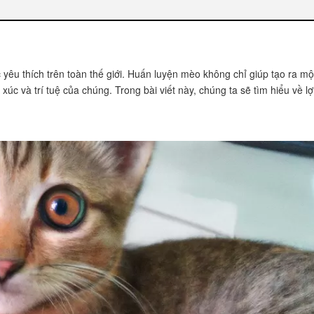
 yêu thích trên toàn thế giới. Huấn luyện mèo không chỉ giúp tạo ra m
ng dẫn
xúc và trí tuệ của chúng. Trong bài viết này, chúng ta sẽ tìm hiểu về lợ
tức
chặn
ần thiết