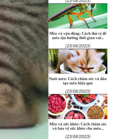
(23/06/2023)
Mèo và vận động: Cách thú vị để
mèo tận hưởng thời gian vui...
(23/06/2023)
Nuôi mèo: Cách chăm sóc và đào
tạo mèo hiệu quả
(23/06/2023)
Mèo và sức khỏe: Cách chăm sóc
và bảo vệ sức khỏe cho mèo...
(23/06/2023)