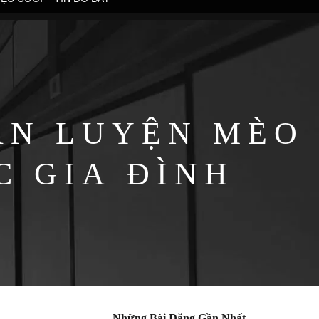
ẤN LUYỆN MÈO
C GIA ĐÌNH
Những Bài Đăng Gần Nhất