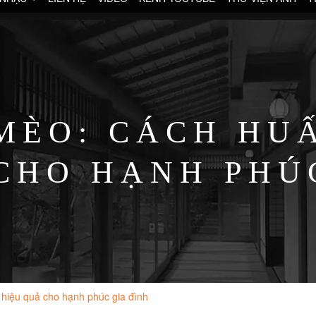
MÈO: CÁCH HU
CHO HẠNH PHÚ
hiệu quả cho hạnh phúc gia đình