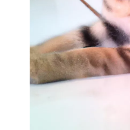
Cung cấp một môi trường an toàn cho mèo
Sử dụng phương pháp dẫn dụ để ngăn chặn
Khen ngợi và đào tạo để thay thế hành vi
Huấn luyện không ăn cắp và cắn đồ đạc
Cung cấp đồ chơi và trò chơi thích hợp
Sử dụng phương pháp phản ứng tiêu cực khi c
Đào tạo mèo để thay thế hành vi
Giải quyết các vấn đề thường gặp trong quá 
Mèo không phản ứng với huấn luyện
Mèo có hành vi liên quan đến sức khỏe
Mèo có hành vi gây hại đến người khác
Câu hỏi thường gặp về huấn luyện mèo
Huấn luyện mèo tốn bao lâu thời gian?
Có phải mèo chỉ có thể được huấn luyện khi 
Có cần tham gia các khóa huấn luyện chuyên