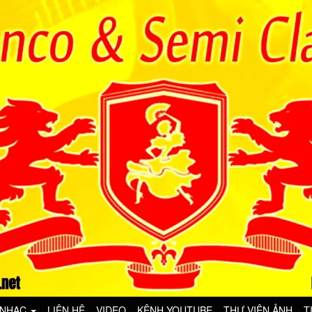
 NHẠC
LIÊN HỆ
VIDEO
KÊNH YOUTUBE
THƯ VIỆN ẢNH
T