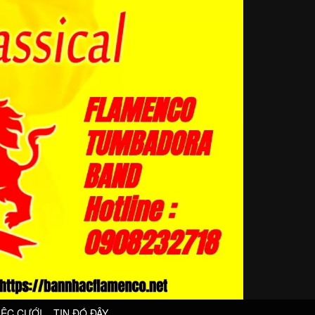
IỆC CƯỚI
TIN ĐÓ ĐÂY