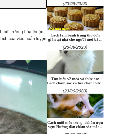
(23/06/2023)
ột môi trường hòa thuận
Cách làm bánh trung thu đơn
i ích của việc huấn luyện
giản tại nhà cho người mới bắt...
(23/06/2023)
Tìm hiểu về mèo và thức ăn:
Cách chăm sóc và lựa chọn thức...
(23/06/2023)
Cách nuôi mèo trong nhà ăn trọn
vẹn: Hướng dẫn chăm sóc mèo...