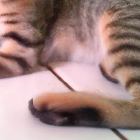
ần thiết
trình huấn luyện
còn nhỏ?
 nghiệp để huấn luyện mèo?