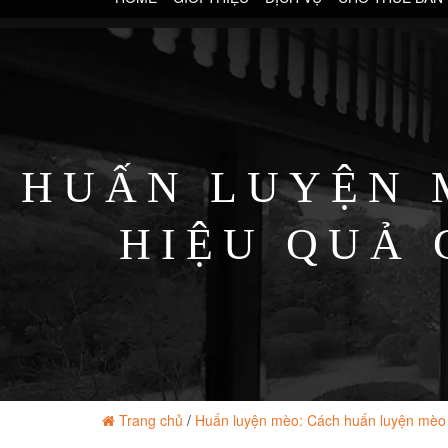
HUẤN LUYỆN 
HIỆU QUẢ 
Trang chủ
/
Huấn luyện mèo: Cách huấn luyện mèo 