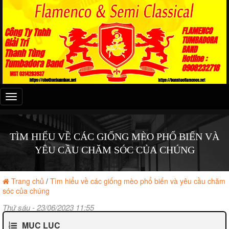
Đây
là
menu
mobile
TÌM HIỂU VỀ CÁC GIỐNG MÈO PHỔ BIẾN VÀ
YÊU CẦU CHĂM SÓC CỦA CHÚNG
Trang chủ
/
Tìm hiểu về các giống mèo phổ biến và yêu cầu chăm
sóc của chúng
Thứ sáu - 23/06/2023 11:55
MỤC LỤC