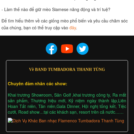
- Làm thế nào để giữ mèo Siamese năng động và trí tuệ?
Để tìm hiểu thêm về các giống mèo phổ biến và yêu cầu chăm sóc
của chúng, bạn có thể truy cập vào
đây
.
Về BAND TUMBADORA THANH TÙNG
Chuyên đảm nhân các show:
Khai trương Showroom, Sân Golf ,khai trương công ty, Ra mắt
sản phẩm, Thương hiệu mới, Kỷ niệm ngày thành lập,Liên
Hoan Tất niên, Tân niên,Gala Dinner, Hội nghị tổng kết, Tiệc
cưới, Road show…tại các khách sạn, resort trên cả nước……