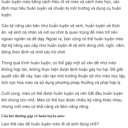
huấn luyện mèo bằng cách hiểu rõ về mèo và cách mèo học, xác
định mục tiêu huấn luyện và chuẩn bị môi trường và dụng cụ huấn
luyện.
Các kỹ năng căn bản như huấn luyện vệ sinh, huấn luyện về thức
ăn, vệ sinh cá nhân và nơi vui chơi là quan trọng để mèo trở nên
ngoan ngoãn và dễ dạy. Ngoài ra, bạn cũng có thể huấn luyện mèo
đạt kỹ năng cao cấp như huấn luyện đi vệ sinh đúng chỗ, ngồi, nằm,
đứng theo lệnh và chơi các trò chơi.
Trong quá trình huấn luyện, có thể gặp một số vấn đề như mèo
không hợp tác, không thực hiện được lệnh hoặc gây hư hại. Để giải
quyết vấn đề này, bạn cần tạo môi trường thuận lợi cho mèo học tập,
tích cực hóa mèo và sử dụng phương pháp thưởng và phạt hợp lý.
Cuối cùng, mèo có thể được huấn luyện và nên bắt đầu huấn luyện
khi chúng còn nhỏ. Mèo có thể học được nhiều kỹ năng khác nhau,
nhưng mỗi mèo có khả năng và tiềm năng riêng.
Câu hỏi thường gặp về huấn luyện mèo:
Làm thế nào để huấn luyện mèo đi vệ sinh đúng chỗ?