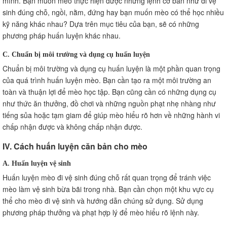
mình. Bạn muốn mèo thực hiện được những lệnh cơ bản như đi vệ
sinh đúng chỗ, ngồi, nằm, đứng hay bạn muốn mèo có thể học nhiều
kỹ năng khác nhau? Dựa trên mục tiêu của bạn, sẽ có những
phương pháp huấn luyện khác nhau.
C. Chuẩn bị môi trường và dụng cụ huấn luyện
Chuẩn bị môi trường và dụng cụ huấn luyện là một phần quan trọng
của quá trình huấn luyện mèo. Bạn cần tạo ra một môi trường an
toàn và thuận lợi để mèo học tập. Bạn cũng cần có những dụng cụ
như thức ăn thưởng, đồ chơi và những nguồn phạt nhẹ nhàng như
tiếng sủa hoặc tạm giam để giúp mèo hiểu rõ hơn về những hành vi
chấp nhận được và không chấp nhận được.
IV. Cách huấn luyện căn bản cho mèo
A. Huấn luyện vệ sinh
Huấn luyện mèo đi vệ sinh đúng chỗ rất quan trọng để tránh việc
mèo làm vệ sinh bừa bãi trong nhà. Bạn cần chọn một khu vực cụ
thể cho mèo đi vệ sinh và hướng dẫn chúng sử dụng. Sử dụng
phương pháp thưởng và phạt hợp lý để mèo hiểu rõ lệnh này.