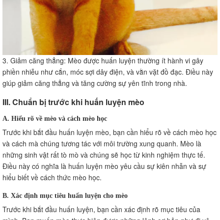
3. Giảm căng thẳng: Mèo được huấn luyện thường ít hành vi gây
phiền nhiễu như cắn, móc sợi dây điện, và vằn vặt đồ đạc. Điều này
giúp giảm căng thẳng và tăng cường sự yên tĩnh trong nhà.
III. Chuẩn bị trước khi huấn luyện mèo
A. Hiểu rõ về mèo và cách mèo học
Trước khi bắt đầu huấn luyện mèo, bạn cần hiểu rõ về cách mèo học
và cách mà chúng tương tác với môi trường xung quanh. Mèo là
những sinh vật rất tò mò và chúng sẽ học từ kinh nghiệm thực tế.
Điều này có nghĩa là huấn luyện mèo yêu cầu sự kiên nhẫn và sự
hiểu biết về cách thức mèo học.
B. Xác định mục tiêu huấn luyện cho mèo
Trước khi bắt đầu huấn luyện, bạn cần xác định rõ mục tiêu của