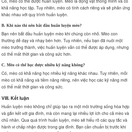
Có, mèo có thể được huấn luyện. Mèo là động vật thông minh và có
khả năng học tập. Tuy nhiên, mèo có tính cách riêng và sẽ phản ứng
khác nhau với quy trình huấn luyện.
B. Khi nào thì nên bắt đầu huấn luyện mèo?
Bạn nên bắt đầu huấn luyện mèo khi chúng còn nhỏ. Mèo con
thường dễ dạy và nhạy bén hơn. Tuy nhiên, nếu bạn đã nuôi một
mèo trưởng thành, việc huấn luyện vẫn có thể được áp dụng, nhưng
có thể mất thời gian và công sức hơn.
C. Mèo có thể học được nhiều kỹ năng không?
Có, mèo có khả năng học nhiều kỹ năng khác nhau. Tuy nhiên, mỗi
mèo có khả năng và tiềm năng riêng, nên việc học các kỹ năng mới
có thể mất thời gian và công sức.
VIII. Kết luận
Huấn luyện mèo không chỉ giúp tạo ra một môi trường sống hòa hợp
và gắn kết với gia đình, mà còn mang lại nhiều lợi ích cho cả mèo và
chủ nhân. Qua quá trình huấn luyện, mèo sẽ hiểu rõ các quy tắc và
hành vi chấp nhận được trong gia đình. Bạn cần chuẩn bị trước khi