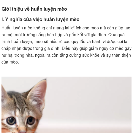
B. Mèo không thực hiện được lệnh
Giới thiệu về huấn luyện mèo
C. Mèo gây hư hại trong đợt huấn luyện
I. Ý nghĩa của việc huấn luyện mèo
VII. Câu hỏi thường gặp về huấn luyện mèo
Huấn luyện mèo không chỉ mang lại lợi ích cho mèo mà còn giúp tạo
A. Mèo có thể được huấn luyện không?
ra một môi trường sống hòa hợp và gắn kết với gia đình. Qua quá
B. Khi nào thì nên bắt đầu huấn luyện mèo?
trình huấn luyện, mèo sẽ hiểu rõ các quy tắc và hành vi được coi là
C. Mèo có thể học được nhiều kỹ năng không?
chấp nhận được trong gia đình. Điều này giúp giảm nguy cơ mèo gây
VIII. Kết luận
hư hại trong nhà, ngoài ra còn tăng cường sức khỏe và sự thân thiện
Câu hỏi thường gặp về huấn luyện mèo:
của mèo.