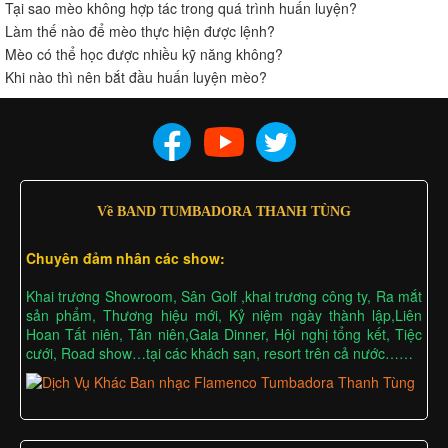
Tại sao mèo không hợp tác trong quá trình huấn luyện?
Làm thế nào để mèo thực hiện được lệnh?
Mèo có thể học được nhiều kỹ năng không?
Khi nào thì nên bắt đầu huấn luyện mèo?
Về BAND TUMBADORA THANH TÙNG
Chuyên đảm nhân các show:
Khai trương Showroom, Sân Golf ,khai trương công ty, Ra mắt
sản phẩm, Thương hiệu mới, Kỷ niệm ngày thành lập,Liên
Hoan Tất niên, Tân niên,Gala Dinner, Hội nghị tổng kết, Tiệc
cưới, Road show…tại các khách sạn, resort trên cả nước……