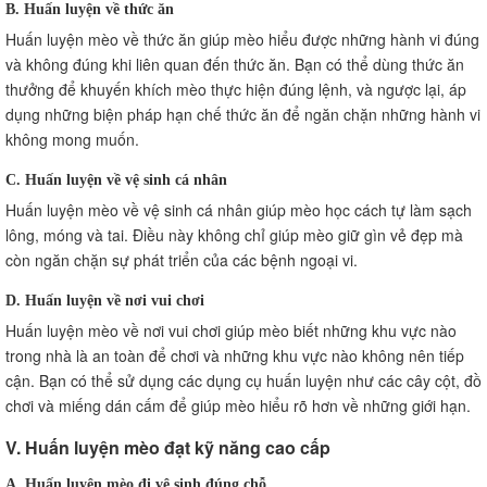
B. Huấn luyện về thức ăn
Huấn luyện mèo về thức ăn giúp mèo hiểu được những hành vi đúng
và không đúng khi liên quan đến thức ăn. Bạn có thể dùng thức ăn
thưởng để khuyến khích mèo thực hiện đúng lệnh, và ngược lại, áp
dụng những biện pháp hạn chế thức ăn để ngăn chặn những hành vi
không mong muốn.
C. Huấn luyện về vệ sinh cá nhân
Huấn luyện mèo về vệ sinh cá nhân giúp mèo học cách tự làm sạch
lông, móng và tai. Điều này không chỉ giúp mèo giữ gìn vẻ đẹp mà
còn ngăn chặn sự phát triển của các bệnh ngoại vi.
D. Huấn luyện về nơi vui chơi
Huấn luyện mèo về nơi vui chơi giúp mèo biết những khu vực nào
trong nhà là an toàn để chơi và những khu vực nào không nên tiếp
cận. Bạn có thể sử dụng các dụng cụ huấn luyện như các cây cột, đồ
chơi và miếng dán cấm để giúp mèo hiểu rõ hơn về những giới hạn.
V. Huấn luyện mèo đạt kỹ năng cao cấp
A. Huấn luyện mèo đi vệ sinh đúng chỗ