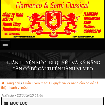
Đây
là
menu
mobile
HUẤN LUYỆN MÈO: BÍ QUYẾT VÀ KỸ NĂNG
CẦN CÓ ĐỂ CẢI THIỆN HÀNH VI MÈO
Trang chủ
/
Huấn luyện mèo: Bí quyết và kỹ năng cần có để cải
thiện hành vi mèo
Thứ sáu - 23/06/2023 11:48
MỤC LỤC