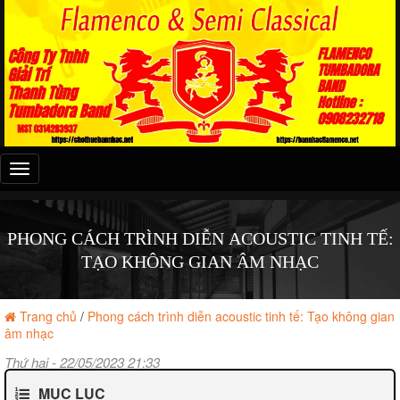
Đây
là
menu
mobile
PHONG CÁCH TRÌNH DIỄN ACOUSTIC TINH TẾ:
TẠO KHÔNG GIAN ÂM NHẠC
Trang chủ
/
Phong cách trình diễn acoustic tinh tế: Tạo không gian
âm nhạc
Thứ hai - 22/05/2023 21:33
MỤC LỤC