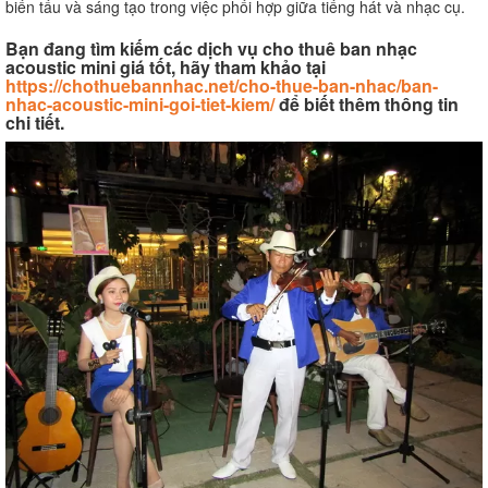
biến tấu và sáng tạo trong việc phối hợp giữa tiếng hát và nhạc cụ.
Bạn đang tìm kiếm các dịch vụ cho thuê ban nhạc
acoustic mini giá tốt, hãy tham khảo tại
https://chothuebannhac.net/cho-thue-ban-nhac/ban-
nhac-acoustic-mini-goi-tiet-kiem/
để biết thêm thông tin
chi tiết.