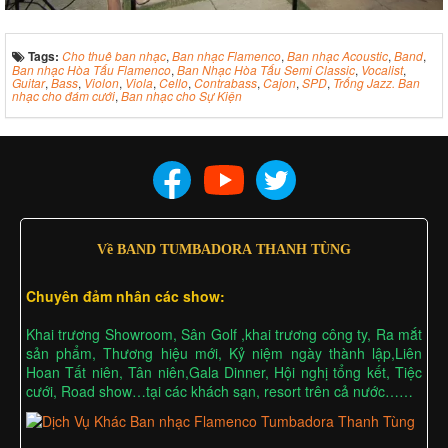
Tags:
Cho thuê ban nhạc
,
Ban nhạc Flamenco
,
Ban nhạc Acoustic
,
Band
,
Ban nhạc Hòa Tấu Flamenco
,
Ban Nhạc Hòa Tấu Semi Classic
,
Vocalist
,
Guitar
,
Bass
,
Violon
,
Viola
,
Cello
,
Contrabass
,
Cajon
,
SPD
,
Trống Jazz. Ban
nhạc cho đám cưới
,
Ban nhạc cho Sự Kiện
Về BAND TUMBADORA THANH TÙNG
Chuyên đảm nhân các show:
Khai trương Showroom, Sân Golf ,khai trương công ty, Ra mắt
sản phẩm, Thương hiệu mới, Kỷ niệm ngày thành lập,Liên
Hoan Tất niên, Tân niên,Gala Dinner, Hội nghị tổng kết, Tiệc
cưới, Road show…tại các khách sạn, resort trên cả nước……