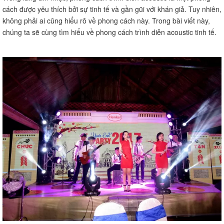
cách được yêu thích bởi sự tinh tế và gần gũi với khán giả. Tuy nhiên,
không phải ai cũng hiểu rõ về phong cách này. Trong bài viết này,
chúng ta sẽ cùng tìm hiểu về phong cách trình diễn acoustic tinh tế.