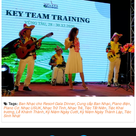
Tags:
Ban Nhạc cho Resort Gala Dinner
,
Cung cấp Ban Nhạc
,
Piano điện
,
Piano Cơ. Nhạc USUK
,
Nhạc Trữ Tình
,
Nhạc Trẻ
,
Tiệc Tất Niên
,
Tiệc Khai
trương
,
Lễ Khánh Thành
,
Kỷ Niệm Ngày Cưới
,
Kỷ Niệm Ngày Thành Lập
,
Tiệc
Sinh Nhật