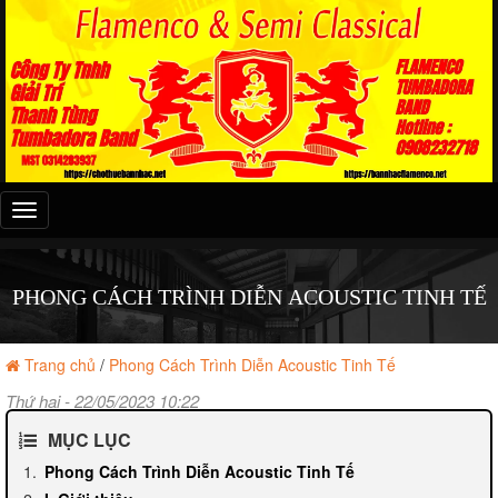
Đây
là
menu
mobile
PHONG CÁCH TRÌNH DIỄN ACOUSTIC TINH TẾ
Trang chủ
/
Phong Cách Trình Diễn Acoustic Tinh Tế
Thứ hai - 22/05/2023 10:22
MỤC LỤC
Phong Cách Trình Diễn Acoustic Tinh Tế