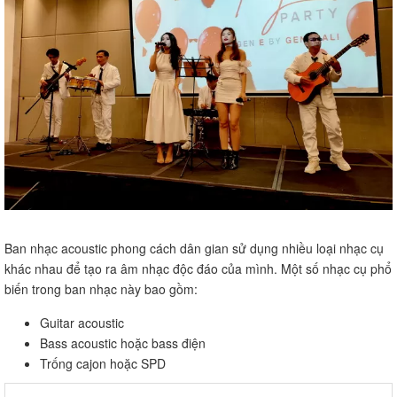
Ban nhạc acoustic phong cách dân gian sử dụng nhiều loại nhạc cụ
khác nhau để tạo ra âm nhạc độc đáo của mình. Một số nhạc cụ phổ
biến trong ban nhạc này bao gồm:
Guitar acoustic
Bass acoustic hoặc bass điện
Trống cajon hoặc SPD