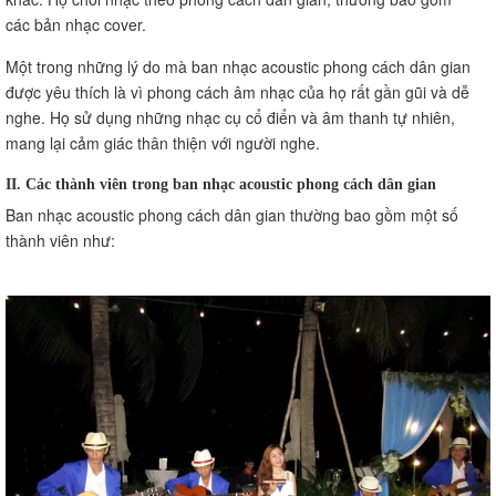
các bản nhạc cover.
Một trong những lý do mà ban nhạc acoustic phong cách dân gian
được yêu thích là vì phong cách âm nhạc của họ rất gần gũi và dễ
nghe. Họ sử dụng những nhạc cụ cổ điển và âm thanh tự nhiên,
mang lại cảm giác thân thiện với người nghe.
II. Các thành viên trong ban nhạc acoustic phong cách dân gian
Ban nhạc acoustic phong cách dân gian thường bao gồm một số
thành viên như: