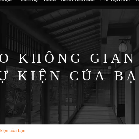
O KHÔNG GIAN 
Ự KIỆN CỦA B
 kiện của bạn