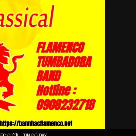
IỆC CƯỚI
TIN ĐÓ ĐÂY