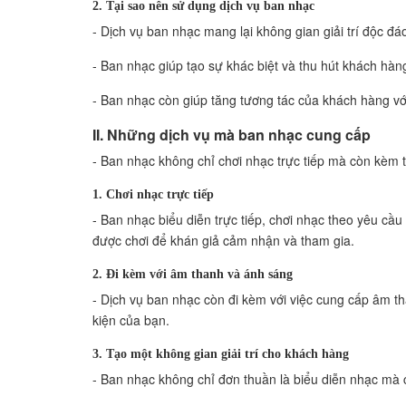
2. Tại sao nên sử dụng dịch vụ ban nhạc
- Dịch vụ ban nhạc mang lại không gian giải trí độc đá
- Ban nhạc giúp tạo sự khác biệt và thu hút khách hàn
- Ban nhạc còn giúp tăng tương tác của khách hàng vớ
II. Những dịch vụ mà ban nhạc cung cấp
- Ban nhạc không chỉ chơi nhạc trực tiếp mà còn kèm t
1. Chơi nhạc trực tiếp
- Ban nhạc biểu diễn trực tiếp, chơi nhạc theo yêu c
được chơi để khán giả cảm nhận và tham gia.
2. Đi kèm với âm thanh và ánh sáng
- Dịch vụ ban nhạc còn đi kèm với việc cung cấp âm 
kiện của bạn.
3. Tạo một không gian giải trí cho khách hàng
- Ban nhạc không chỉ đơn thuần là biểu diễn nhạc mà c