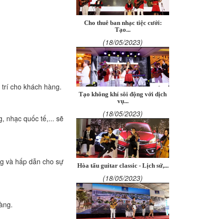
Cho thuê ban nhạc tiệc cưới:
Tạo...
(18/05/2023)
 trí cho khách hàng.
Tạo không khí sôi động với dịch
vụ...
(18/05/2023)
 nhạc quốc tế,... sẽ
ng và hấp dẫn cho sự
Hòa tấu guitar classic - Lịch sử,...
(18/05/2023)
àng.