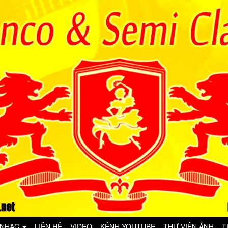
 NHẠC
LIÊN HỆ
VIDEO
KÊNH YOUTUBE
THƯ VIỆN ẢNH
T