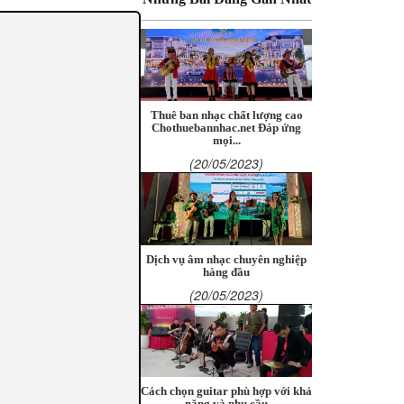
Thuê ban nhạc chất lượng cao
Chothuebannhac.net Đáp ứng
mọi...
(20/05/2023)
Dịch vụ âm nhạc chuyên nghiệp
hàng đầu
(20/05/2023)
Cách chọn guitar phù hợp với khả
năng và nhu cầu