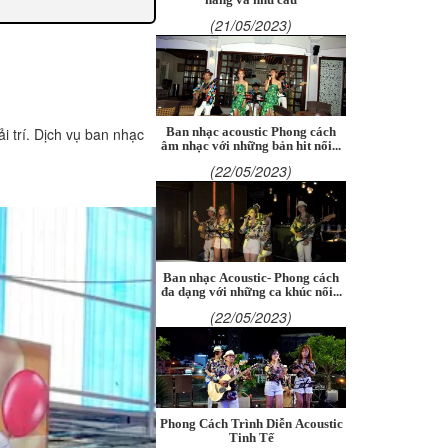
(21/05/2023)
i trí. Dịch vụ ban nhạc
Ban nhạc acoustic Phong cách
âm nhạc với những bản hit nổi...
(22/05/2023)
Ban nhạc Acoustic- Phong cách
đa dạng với những ca khúc nổi...
(22/05/2023)
Phong Cách Trình Diễn Acoustic
Tinh Tế