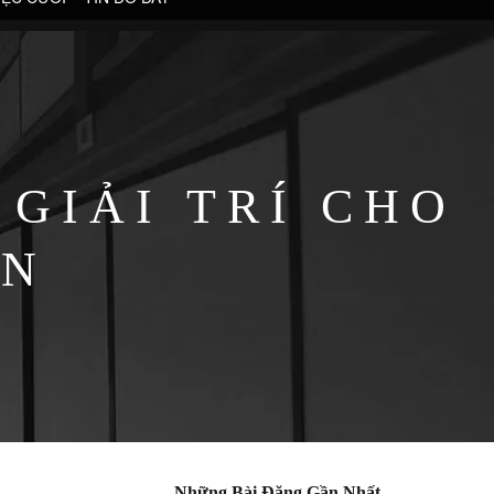
GIẢI TRÍ CHO
ẠN
Những Bài Đăng Gần Nhất