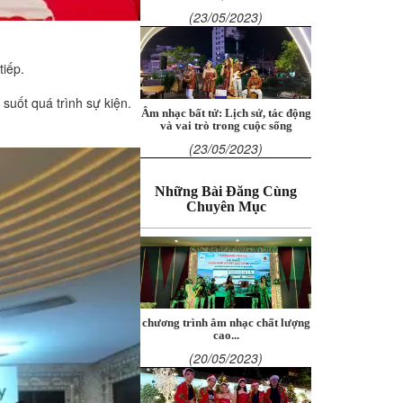
(23/05/2023)
tiếp.
 suốt quá trình sự kiện.
Âm nhạc bất tử: Lịch sử, tác động
và vai trò trong cuộc sống
(23/05/2023)
Những Bài Đăng Cùng
Chuyên Mục
chương trình âm nhạc chất lượng
cao...
(20/05/2023)