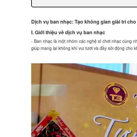
Dịch vụ ban nhạc: Tạo không gian giải trí cho
I. Giới thiệu về dịch vụ ban nhạc
- Ban nhạc là một nhóm các nghệ sĩ chơi nhạc cùng nhau
giúp mang lại không khí vui tươi và đầy sôi động cho 