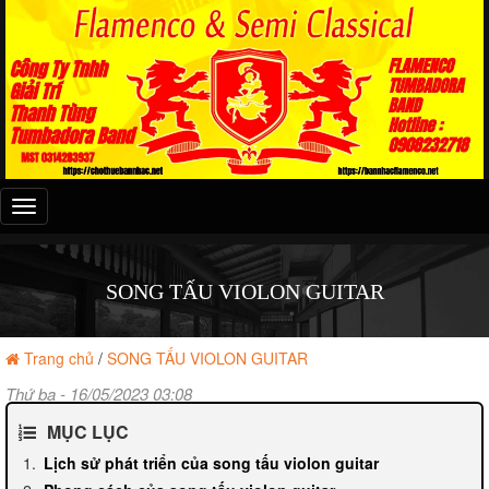
Đây
là
menu
mobile
SONG TẤU VIOLON GUITAR
Trang chủ
/
SONG TẤU VIOLON GUITAR
Thứ ba - 16/05/2023 03:08
MỤC LỤC
Lịch sử phát triển của song tấu violon guitar