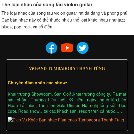
Thể loại nhạc của song tấu violon guitar
Thể loại nhạc của song tấu violon guitar rất đa dạng và phong phú.
Các bản nhạc này có thể thuộc nhiều thể loại khác nhau như jazz,
blues, pop, rock và cổ điển.
Về BAND TUMBADORA THANH TÙNG
Chuyên đảm nhân các show:
Khai trương Showroom, Sân Golf ,khai trương công ty, Ra mắt
sản phẩm, Thương hiệu mới, Kỷ niệm ngày thành lập,Liên
Hoan Tất niên, Tân niên,Gala Dinner, Hội nghị tổng kết, Tiệc
cưới, Road show…tại các khách sạn, resort trên cả nước……