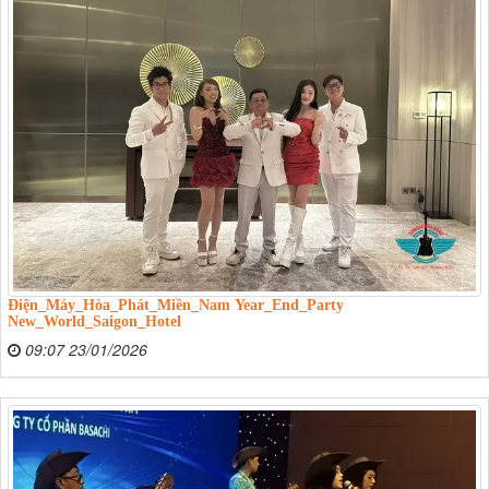
Điện_Máy_Hòa_Phát_Miền_Nam Year_End_Party
New_World_Saigon_Hotel
09:07 23/01/2026