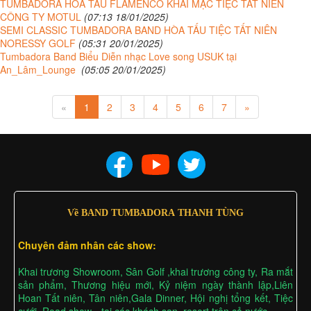
TUMBADORA HÒA TẤU FLAMENCO KHAI MẠC TIỆC TẤT NIÊN
CÔNG TY MOTUL
(07:13 18/01/2025)
SEMI CLASSIC TUMBADORA BAND HÒA TẤU TIỆC TẤT NIÊN
NORESSY GOLF
(05:31 20/01/2025)
Tumbadora Band Biểu Diễn nhạc Love song USUK tại
An_Lâm_Lounge
(05:05 20/01/2025)
«
1
2
3
4
5
6
7
»
Về BAND TUMBADORA THANH TÙNG
Chuyên đảm nhân các show:
Khai trương Showroom, Sân Golf ,khai trương công ty, Ra mắt
sản phẩm, Thương hiệu mới, Kỷ niệm ngày thành lập,Liên
Hoan Tất niên, Tân niên,Gala Dinner, Hội nghị tổng kết, Tiệc