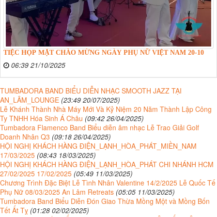
TIỆC HỌP MẶT CHÀO MỪNG NGÀY PHỤ NỮ VIỆT NAM 20-10
06:39 21/10/2025
TUMBADORA BAND BIỂU DIỄN NHẠC SMOOTH JAZZ TẠI
AN_LÂM_LOUNGE
(23:49 20/07/2025)
Lễ Khánh Thành Nhà Máy Mới Và Kỷ Niệm 20 Năm Thành Lập Công
Ty TNHH Hóa Sinh Á Châu
(09:42 26/04/2025)
Tumbadora Flamenco Band Biểu diễn âm nhạc Lễ Trao Giải Golf
Doanh Nhân Q3
(09:18 26/04/2025)
HỘI NGHỊ KHÁCH HÀNG ĐIỆN_LẠNH_HÒA_PHÁT_MIỀN_NAM
17/03/2025
(08:43 18/03/2025)
HỘI NGHỊ KHÁCH HÀNG ĐIỆN_LẠNH_HÒA_PHÁT CHI NHÁNH HCM
27/02/2025 17/02/2025
(05:49 11/03/2025)
Chương Trình Đặc Biệt Lễ Tình Nhân Valentine 14/2/2025 Lễ Quốc Tế
Phụ Nữ 08/03/2025 An Lâm Retreats
(05:05 11/03/2025)
Tumbadora Band Biểu Diễn Đón Giao Thừa Mồng Một và Mồng Bốn
Tết Ất Tỵ
(01:28 02/02/2025)