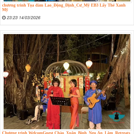
chương trình Tọa đàm Lao_Động_Định_Cư_Mỹ EB3 Lấy Thẻ Xanh
Mỹ
23:23 14/03/2026
Chương trình WelcomGuest Chào_Xuân_Bính_Ngọ An_Lâm_Retreats