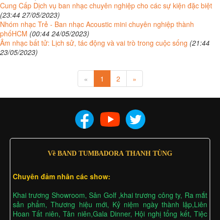
Cung Cấp Dịch vụ ban nhạc chuyên nghiệp cho các sự kiện đặc biệt
(23:44 27/05/2023)
Nhóm nhạc Trẻ - Ban nhạc Acoustic mini chuyên nghiệp thành
phốHCM
(00:44 24/05/2023)
Âm nhạc bất tử: Lịch sử, tác động và vai trò trong cuộc sống
(21:44
23/05/2023)
«
1
2
»
Về BAND TUMBADORA THANH TÙNG
Chuyên đảm nhân các show:
Khai trương Showroom, Sân Golf ,khai trương công ty, Ra mắt
sản phẩm, Thương hiệu mới, Kỷ niệm ngày thành lập,Liên
Hoan Tất niên, Tân niên,Gala Dinner, Hội nghị tổng kết, Tiệc