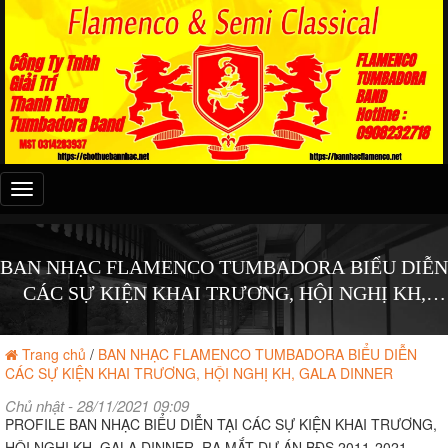
Đây
là
menu
mobile
BAN NHẠC FLAMENCO TUMBADORA BIỂU DIỄN
CÁC SỰ KIỆN KHAI TRƯƠNG, HỘI NGHỊ KH,
GALA DINNER
Trang chủ
/
BAN NHẠC FLAMENCO TUMBADORA BIỂU DIỄN
CÁC SỰ KIỆN KHAI TRƯƠNG, HỘI NGHỊ KH, GALA DINNER
Chủ nhật - 28/11/2021 09:09
PROFILE BAN NHẠC BIỂU DIỄN TẠI CÁC SỰ KIỆN KHAI TRƯƠNG,
HỘI NGHỊ KH, GALA DINNER, RA MẮT DỰ ÁN BĐS 2011-2021