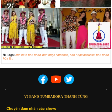
Tags:
cho thuê ban nhạc
,
ban nhạc flamenco
,
ban nhạc acoustic
,
ban nhạc
hòa tấu
Về BAND TUMBADORA THANH TÙNG
Chuyên đảm nhân các show: