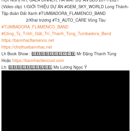
(Video clip) 1/GIỚI THIỆU DỰ ÁN #GEM_SKY_WORLD Long Thành-
Tập đoàn Đất Xanh #TUMBADORA_FLAMENCO_BAND​​​​
2/Khai trương #T3_AUTO_CARE Vũng Tàu
#TUMBADORA_FLAMENCO_BAND​​​
#Công_Ty_Tnhh_Giải_Trí_Thanh_Tùng_Tumbadora_Band​​​
https://bannhacflamenco.net​​​
https://chothuebannhac.net​​​
Lh Book Show : 0️⃣9️⃣0️⃣8️⃣2️⃣3️⃣2️⃣7️⃣1️⃣8️⃣ Mr Đặng Thanh Tùng
Hoặc
https://bannhactieccuoi.com​​​
Lh: 0️⃣9️⃣0️⃣2️⃣9️⃣2️⃣5️⃣6️⃣5️⃣5️⃣ Ms Lương Ngọc Ý