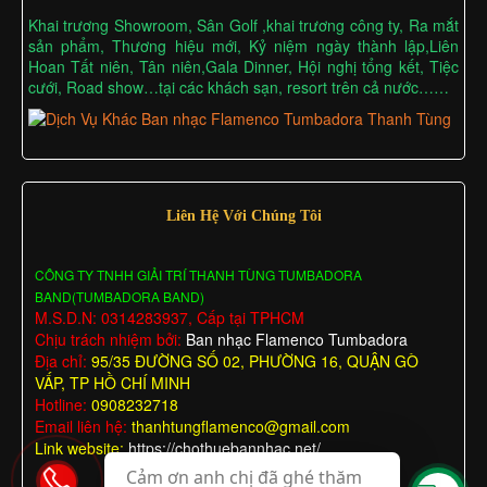
Khai trương Showroom, Sân Golf ,khai trương công ty, Ra mắt
sản phẩm, Thương hiệu mới, Kỷ niệm ngày thành lập,Liên
Hoan Tất niên, Tân niên,Gala Dinner, Hội nghị tổng kết, Tiệc
cưới, Road show…tại các khách sạn, resort trên cả nước……
Liên Hệ Với Chúng Tôi
CÔNG TY TNHH GIẢI TRÍ THANH TÙNG TUMBADORA
BAND(TUMBADORA BAND)
M.S.D.N: 0314283937, Cấp tại TPHCM
Chịu trách nhiệm bởi:
Ban nhạc Flamenco Tumbadora
Địa chỉ:
95/35 ĐƯỜNG SỐ 02, PHƯỜNG 16, QUẬN GÒ
VẤP, TP HỒ CHÍ MINH
Hotline:
0908232718
Email liên hệ:
thanhtungflamenco@gmail.com
Link website:
https://chothuebannhac.net/
Cảm ơn anh chị đã ghé thăm