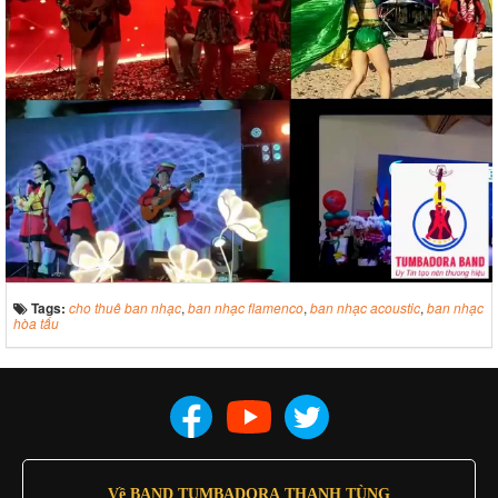
Tags:
cho thuê ban nhạc
,
ban nhạc flamenco
,
ban nhạc acoustic
,
ban nhạc
hòa tấu
Về BAND TUMBADORA THANH TÙNG