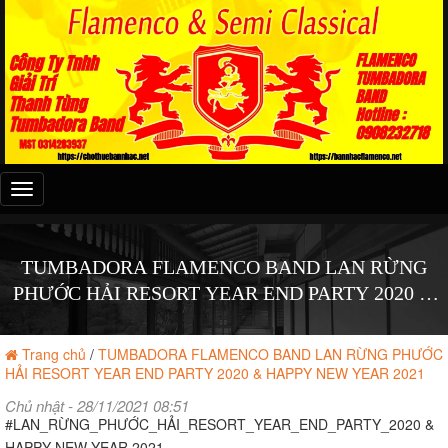
Đây
là
menu
mobile
TUMBADORA FLAMENCO BAND LAN RỪNG
PHƯỚC HẢI RESORT YEAR END PARTY 2020 &
HAPPY NEW YEAR 2021
Trang chủ
/
TUMBADORA FLAMENCO BAND LAN RỪNG PHƯỚC
HẢI RESORT YEAR END PARTY 2020 & HAPPY NEW YEAR 2021
Chủ nhật - 28/11/2021 08:51
#LAN_RỪNG_PHƯỚC_HẢI_RESORT_YEAR_END_PARTY_2020 &
HAPPY NEW YEAR 2021