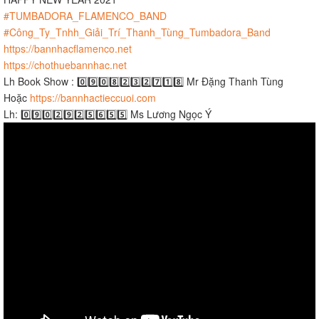
#TUMBADORA_FLAMENCO_BAND​​​
#Công_Ty_Tnhh_Giải_Trí_Thanh_Tùng_Tumbadora_Band​​​
https://bannhacflamenco.net​​​
https://chothuebannhac.net​​​
Lh Book Show : 0️⃣9️⃣0️⃣8️⃣2️⃣3️⃣2️⃣7️⃣1️⃣8️⃣ Mr Đặng Thanh Tùng
Hoặc
https://bannhactieccuoi.com​​​
Lh: 0️⃣9️⃣0️⃣2️⃣9️⃣2️⃣5️⃣6️⃣5️⃣5️⃣ Ms Lương Ngọc Ý