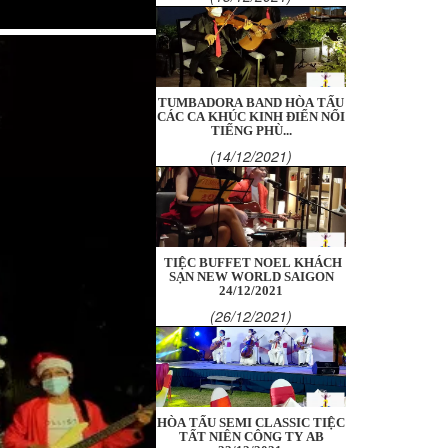
TUMBADORA BAND HÒA TẤU
CÁC CA KHÚC KINH ĐIỂN NỔI
TIẾNG PHÙ...
(14/12/2021)
TIỆC BUFFET NOEL KHÁCH
SẠN NEW WORLD SAIGON
24/12/2021
(26/12/2021)
HÒA TẤU SEMI CLASSIC TIỆC
TẤT NIÊN CÔNG TY AB