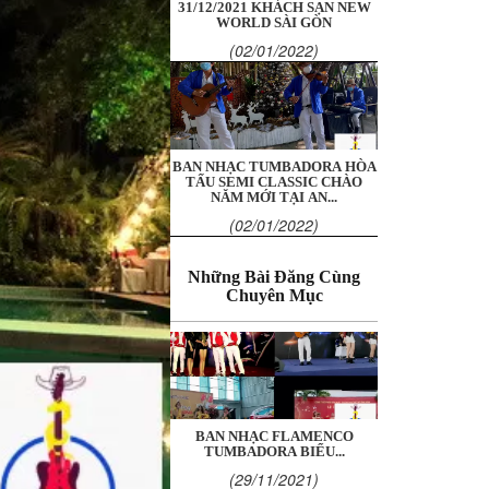
31/12/2021 KHÁCH SẠN NEW
WORLD SÀI GÒN
(02/01/2022)
BAN NHẠC TUMBADORA HÒA
TẤU SEMI CLASSIC CHÀO
NĂM MỚI TẠI AN...
(02/01/2022)
Những Bài Đăng Cùng
Chuyên Mục
BAN NHẠC FLAMENCO
TUMBADORA BIỂU...
(29/11/2021)