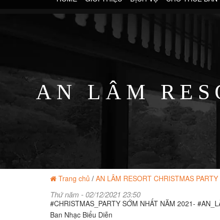
AN LÂM RES
Trang chủ
/
AN LÂM RESORT CHRISTMAS PARTY 
Thứ năm - 02/12/2021 23:50
#CHRISTMAS_PARTY SỚM NHẤT NĂM 2021- #AN_L
Ban Nhạc Biểu Diễn