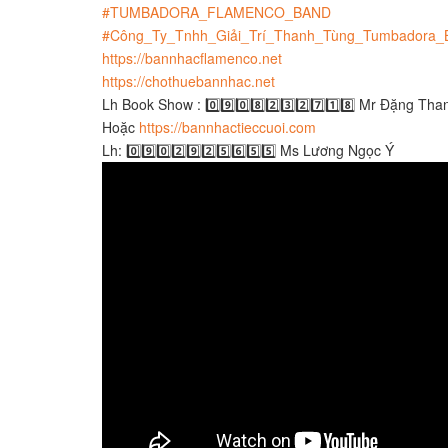
#TUMBADORA_FLAMENCO_BAND​​​
#Công_Ty_Tnhh_Giải_Trí_Thanh_Tùng_Tumbadora_Ban
https://bannhacflamenco.net​​​
https://chothuebannhac.net​​​
Lh Book Show : 0️⃣9️⃣0️⃣8️⃣2️⃣3️⃣2️⃣7️⃣1️⃣8️⃣ Mr Đặng Th
Hoặc
https://bannhactieccuoi.com​​​
Lh: 0️⃣9️⃣0️⃣2️⃣9️⃣2️⃣5️⃣6️⃣5️⃣5️⃣ Ms Lương Ngọc Ý