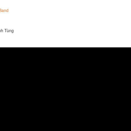
d​​​
anh Tùng