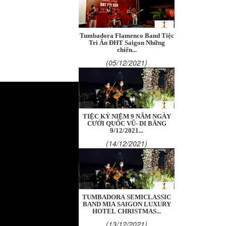
Tumbadora Flamenco Band Tiệc
Tri Ân ĐHT Saigon Những
chiến...
(05/12/2021)
TIỆC KỶ NIỆM 9 NĂM NGÀY
CƯỚI QUỐC VŨ- DI BĂNG
9/12/2021...
(14/12/2021)
TUMBADORA SEMICLASSIC
BAND MIA SAIGON LUXURY
HOTEL CHRISTMAS...
(13/12/2021)