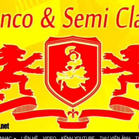
 NHẠC
LIÊN HỆ
VIDEO
KÊNH YOUTUBE
THƯ VIỆN ẢNH
T