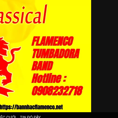
IỆC CƯỚI
TIN ĐÓ ĐÂY