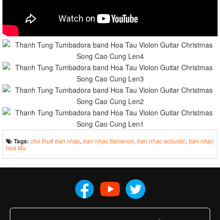
Tags:
cho thuê ban nhạc
,
ban nhạc flamenco
,
ban nhạc acoustic
,
ban nhạc
hòa tấu