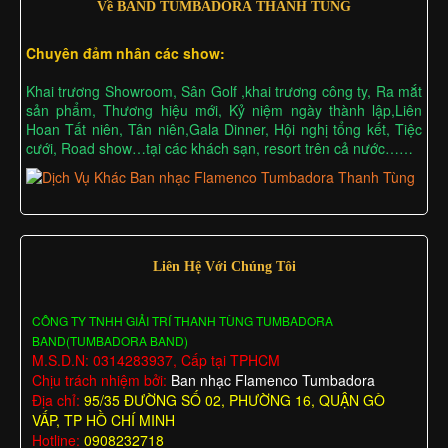
Về BAND TUMBADORA THANH TÙNG
Chuyên đảm nhân các show:
Khai trương Showroom, Sân Golf ,khai trương công ty, Ra mắt
sản phẩm, Thương hiệu mới, Kỷ niệm ngày thành lập,Liên
Hoan Tất niên, Tân niên,Gala Dinner, Hội nghị tổng kết, Tiệc
cưới, Road show…tại các khách sạn, resort trên cả nước……
Liên Hệ Với Chúng Tôi
CÔNG TY TNHH GIẢI TRÍ THANH TÙNG TUMBADORA
BAND(TUMBADORA BAND)
M.S.D.N: 0314283937, Cấp tại TPHCM
Chịu trách nhiệm bởi:
Ban nhạc Flamenco Tumbadora
Địa chỉ:
95/35 ĐƯỜNG SỐ 02, PHƯỜNG 16, QUẬN GÒ
VẤP, TP HỒ CHÍ MINH
Hotline:
0908232718