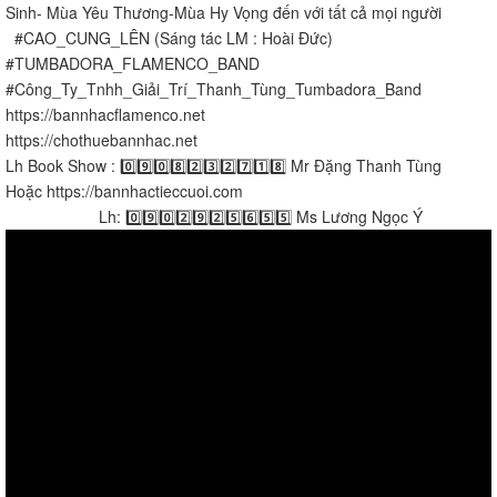
Sinh- Mùa Yêu Thương-Mùa Hy Vọng đến với tất cả mọi người
#CAO_CUNG_LÊN (Sáng tác LM : Hoài Đức)
#TUMBADORA_FLAMENCO_BAND​​​​
#Công_Ty_Tnhh_Giải_Trí_Thanh_Tùng_Tumbadora_Band​​​​
https://bannhacflamenco.net​​​​
https://chothuebannhac.net​​​​
Lh Book Show : 0️⃣9️⃣0️⃣8️⃣2️⃣3️⃣2️⃣7️⃣1️⃣8️⃣ Mr Đặng Thanh Tùng
Hoặc https://bannhactieccuoi.com​​​​
Lh: 0️⃣9️⃣0️⃣2️⃣9️⃣2️⃣5️⃣6️⃣5️⃣5️⃣ Ms Lương Ngọc Ý