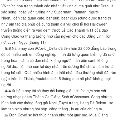
VN thích hóa trang thành các nhân vật kinh dị ma quái như Dracula,
xác sống, hoặc viễn tưởng như Superman, Patman, Người
Nhện...đến các quán cafe, bar pub, beer club (cũng được trang trí
như âm tào địa phủ) để cùng tham gia vui chơi lễ hội Halloween
truyền thống diễn ra vào đêm trước Lễ Các Thánh 1/11 của đạo
Công Giáo và tháng tưởng nhớ cầu ngyện cho các Đẳng Linh Hồn
nơi Luyện Ngục (tháng 11)
🎀🎀Năm nay con #Covid_Delta đã tiễn hơn 22.000 đồng bào trong
đó có nhiều anh em đồng nghiệp mình đã từng quen biết họ đã ra đi
trong hoàn cảnh cô đon nhất không người thân bên cạnh không
người đưa tiễn thứ còn lại duy nhất trên dương thế chỉ là nắm tro tàn
trong hũ cốt . Quá nhiều hình ảnh thật nhất, đau thương nhất đã tràn
ngập trên fb, Tiktok, Youtube suốt 5 tháng qua rồi phải không mọi
người
🎄🎄từ hôm nay tôi sẽ thay đổi luồng gió mới tích cực hơn với
những nhạc phẩm Thánh Ca Giáng Sinh #Christmas_Song những
hình ảnh cây thông ,ông già Noel ,Tuyết trắng, Hang Đá Belem.. sẽ
làm tan biến những hồi hộp, căng thẳng , lo âu của chúng ta
🙏 Dịch Covid sẽ kết thúc nhanh như một giấc mơ. Mùa Giáng