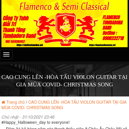
Đây
là
menu
mobile
CAO CUNG LÊN -HÒA TẤU VIOLON GUITAR TẠI
GIA MÙA COVID- CHRISTMAS SONG
Trang chủ
/
CAO CUNG LÊN -HÒA TẤU VIOLON GUITAR TẠI GIA
MÙA COVID- CHRISTMAS SONG
Chủ nhật - 31/10/2021 23:46
#Happy_Halloween_day to everyone!
Đêm 31/10 hàng năm các thanh thiếu niên ở Châu Âu Châu Mỹ cả