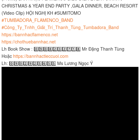
CHRISTMAS & YEAR END PARTY ,GALA DINNER, BEACH RESORT
(Video Clip) HỘI NGHỊ KH #SUMITOMO
#TUMBADORA_FLAMENCO_BAND​​​
#Công_Ty_Tnhh_Giải_Trí_Thanh_Tùng_Tumbadora_Band​​​
https://bannhacflamenco.net​​​
https://chothuebannhac.net​​​
Lh Book Show : 0️⃣9️⃣0️⃣8️⃣2️⃣3️⃣2️⃣7️⃣1️⃣8️⃣ Mr Đặng Thanh Tùng
Hoặc
https://bannhactieccuoi.com​​​
Lh: 0️⃣9️⃣0️⃣2️⃣9️⃣2️⃣5️⃣6️⃣5️⃣5️⃣ Ms Lương Ngọc Ý