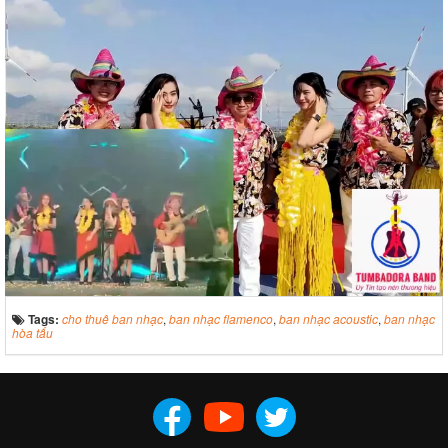
Tags:
cho thuê ban nhạc
,
ban nhạc flamenco
,
ban nhạc acoustic
,
ban nhạc
hòa tấu