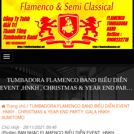
Đây
là
menu
mobile
TUMBADORA FLAMENCO BAND BIỂU DIỄN
EVENT ,HNKH , CHRISTMAS & YEAR END PARTY
,GALA HNKH SUMITOMO
Trang chủ
/
TUMBADORA FLAMENCO BAND BIỂU DIỄN EVENT
,HNKH , CHRISTMAS & YEAR END PARTY ,GALA HNKH
SUMITOMO
Chủ nhật - 28/11/2021 09:46
(Profile) BAN NHẠC FLAMENCO BIỂU DIỄN EVENT ,HNKH ,