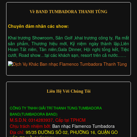
Về BAND TUMBADORA THANH TÙNG
Chuyên đảm nhân các show:
Khai trương Showroom, Sân Golf ,khai trương công ty, Ra mắt
sản phẩm, Thương hiệu mới, Kỷ niệm ngày thành lập,Liên
Hoan Tất niên, Tân niên,Gala Dinner, Hội nghị tổng kết, Tiệc
cưới, Road show…tại các khách sạn, resort trên cả nước……
Liên Hệ Với Chúng Tôi
CÔNG TY TNHH GIẢI TRÍ THANH TÙNG TUMBADORA
BAND(TUMBADORA BAND)
M.S.D.N: 0314283937, Cấp tại TPHCM
Chịu trách nhiệm bởi:
Ban nhạc Flamenco Tumbadora
Địa chỉ:
95/35 ĐƯỜNG SỐ 02, PHƯỜNG 16, QUẬN GÒ