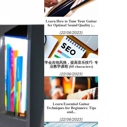
Learn How to Tune Your Guitar
for Optimal Sound Quality |...
(22/06/2023)
学会吉他风格，提高音乐技巧- 专
业教学课程 (60 characters)
(22/06/2023)
Learn Essential Guitar
Techniques for Beginners: Tips
and...
(22/06/2023)