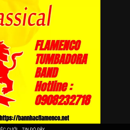
IỆC CƯỚI
TIN ĐÓ ĐÂY