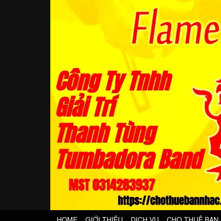
HOME
GIỚI THIỆU
DỊCH VỤ
CHO THUÊ BAN