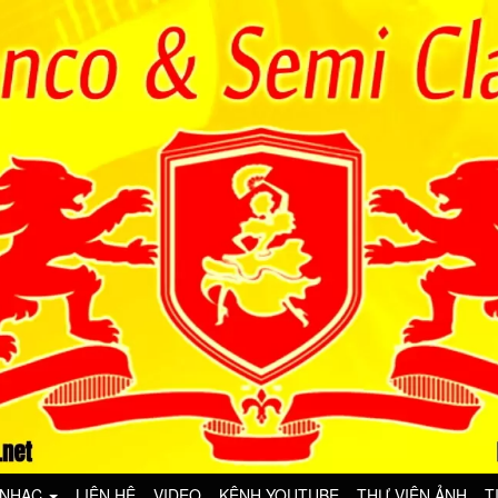
 NHẠC
LIÊN HỆ
VIDEO
KÊNH YOUTUBE
THƯ VIỆN ẢNH
T