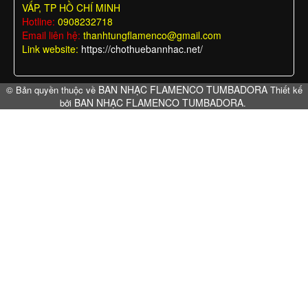
VẤP, TP HỒ CHÍ MINH
Hotline:
0908232718
Email liên hệ:
thanhtungflamenco@gmail.com
Link website:
https://chothuebannhac.net/
BAN NHẠC FLAMENCO TUMBADORA
© Bản quyền thuộc về
Thiết kế
BAN NHẠC FLAMENCO TUMBADORA
bởi
.