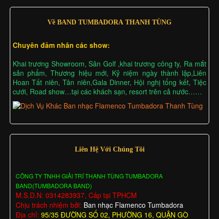
Về BAND TUMBADORA THANH TÙNG
Chuyên đảm nhân các show:
Khai trương Showroom, Sân Golf ,khai trương công ty, Ra mắt
sản phẩm, Thương hiệu mới, Kỷ niệm ngày thành lập,Liên
Hoan Tất niên, Tân niên,Gala Dinner, Hội nghị tổng kết, Tiệc
cưới, Road show…tại các khách sạn, resort trên cả nước……
Liên Hệ Với Chúng Tôi
CÔNG TY TNHH GIẢI TRÍ THANH TÙNG TUMBADORA
BAND(TUMBADORA BAND)
M.S.D.N: 0314283937, Cấp tại TPHCM
Chịu trách nhiệm bởi:
Ban nhạc Flamenco Tumbadora
Địa chỉ:
95/35 ĐƯỜNG SỐ 02, PHƯỜNG 16, QUẬN GÒ