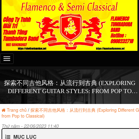
Đây
là
menu
mobile
探索不同吉他风格：从流行到古典 (EXPLORING
DIFFERENT GUITAR STYLES: FROM POP TO
CLASSICAL)
Trang chủ
/
探索不同吉他风格：从流行到古典 (Exploring Different Guita
from Pop to Classical)
Thứ năm - 22/06/2023 11:40
MỤC LỤC