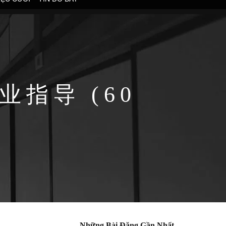
业指导 (60
Những Bài Đăng Gần Nhất