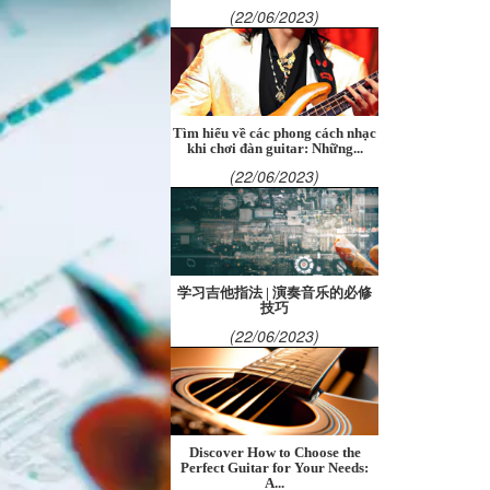
(22/06/2023)
Tìm hiểu về các phong cách nhạc
khi chơi đàn guitar: Những...
(22/06/2023)
学习吉他指法 | 演奏音乐的必修
技巧
(22/06/2023)
Discover How to Choose the
Perfect Guitar for Your Needs:
A...