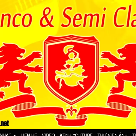
 NHẠC
LIÊN HỆ
VIDEO
KÊNH YOUTUBE
THƯ VIỆN ẢNH
T