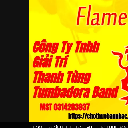
HOME
GIỚI THIỆU
DỊCH VỤ
CHO THUÊ BAN