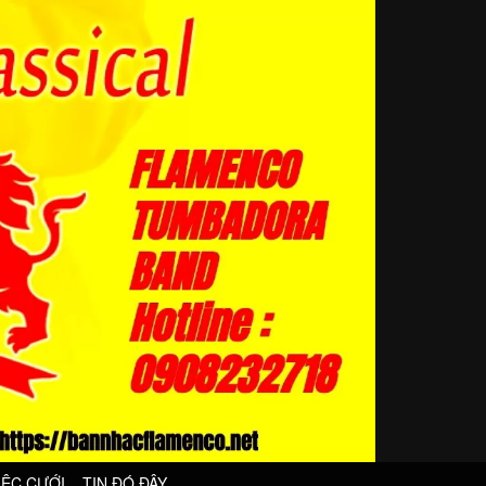
IỆC CƯỚI
TIN ĐÓ ĐÂY