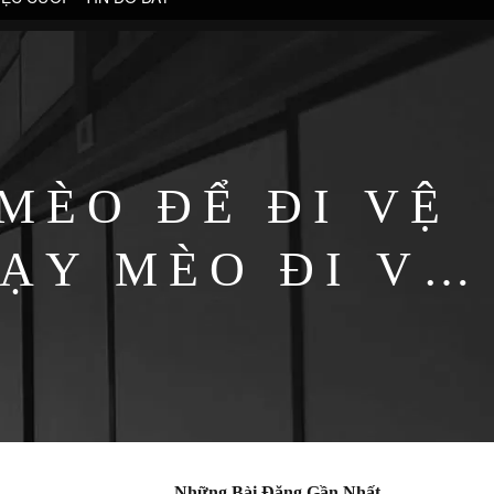
MÈO ĐỂ ĐI VỆ
DẠY MÈO ĐI VỆ
Ả
Những Bài Đăng Gần Nhất