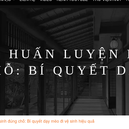
 HUẤN LUYỆN 
Ỗ: BÍ QUYẾT 
SINH HIỆU QU
inh đúng chỗ: Bí quyết dạy mèo đi vệ sinh hiệu quả