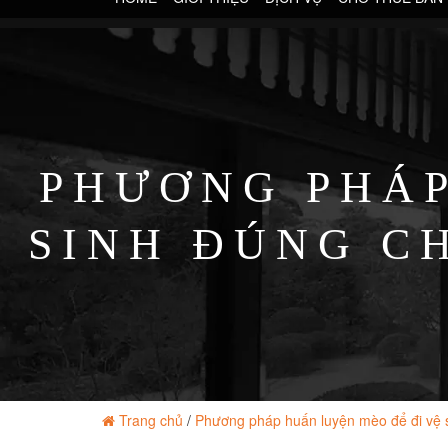
PHƯƠNG PHÁP
SINH ĐÚNG CH
Trang chủ
/
Phương pháp huấn luyện mèo để đi vệ s