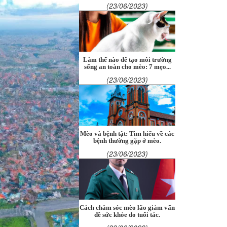
(23/06/2023)
Làm thế nào để tạo môi trường
sống an toàn cho mèo: 7 mẹo...
(23/06/2023)
Mèo và bệnh tật: Tìm hiểu về các
bệnh thường gặp ở mèo.
(23/06/2023)
Cách chăm sóc mèo lão giảm vấn
đề sức khỏe do tuổi tác.