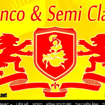
 NHẠC
LIÊN HỆ
VIDEO
KÊNH YOUTUBE
THƯ VIỆN ẢNH
T