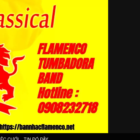
IỆC CƯỚI
TIN ĐÓ ĐÂY