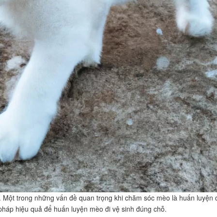
nh. Một trong những vấn đề quan trọng khi chăm sóc mèo là huấn luyện 
pháp hiệu quả để huấn luyện mèo đi vệ sinh đúng chỗ.