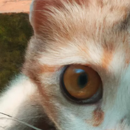
oát của mèo con
mới?