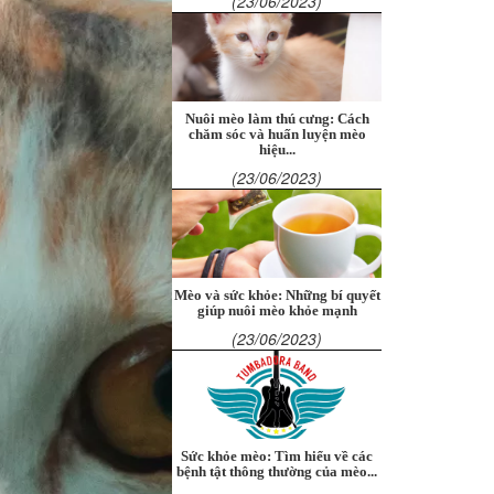
(23/06/2023)
Nuôi mèo làm thú cưng: Cách
chăm sóc và huấn luyện mèo
hiệu...
(23/06/2023)
Mèo và sức khỏe: Những bí quyết
giúp nuôi mèo khỏe mạnh
(23/06/2023)
Sức khỏe mèo: Tìm hiểu về các
bệnh tật thông thường của mèo...