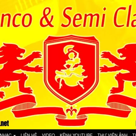
 NHẠC
LIÊN HỆ
VIDEO
KÊNH YOUTUBE
THƯ VIỆN ẢNH
T