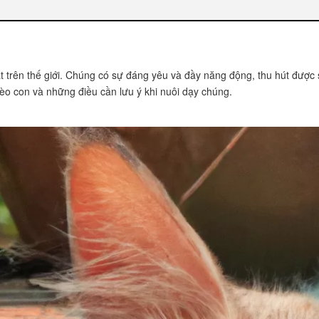
on
t trên thế giới. Chúng có sự đáng yêu và đầy năng động, thu hút được
mèo con và những điều cần lưu ý khi nuôi dạy chúng.
ho mèo con
con
g
?
trẻ nhỏ
ển?