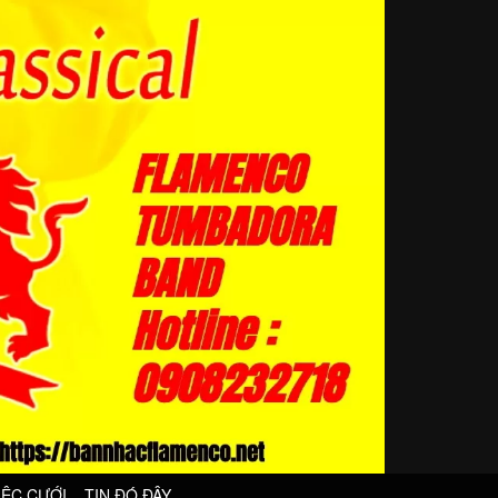
IỆC CƯỚI
TIN ĐÓ ĐÂY