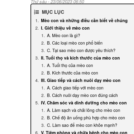
Thứ sáu - 23/06/2023 06:50
MỤC LỤC
Mèo con và những điều cần biết về chúng
I. Giới thiệu về mèo con
A. Mèo con là gì?
B. Các loại mèo con phổ biến
C. Tại sao mèo con được yêu thích?
II. Tuổi thọ và kích thước của mèo con
A. Tuổi thọ của mèo con
B. Kích thước của mèo con
III. Giao tiếp và cách nuôi dạy mèo con
A. Cách giao tiếp với mèo con
B. Cách nuôi dạy mèo con đúng cách
IV. Chăm sóc và dinh dưỡng cho mèo con
A. Làm sạch và chải lông cho mèo con
B. Chế độ ăn uống phù hợp cho mèo con
C. Làm sao để mèo con khỏe mạnh?
V. Tiêm phòng và chữa bệnh cho mèo con