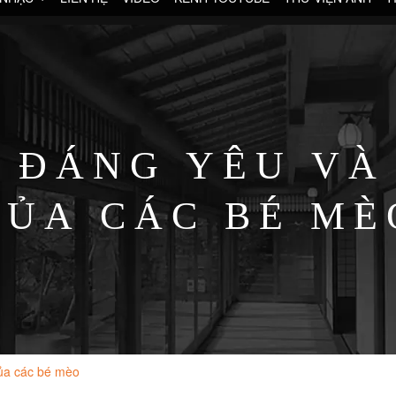
Ự ĐÁNG YÊU VÀ
CỦA CÁC BÉ MÈ
ủa các bé mèo