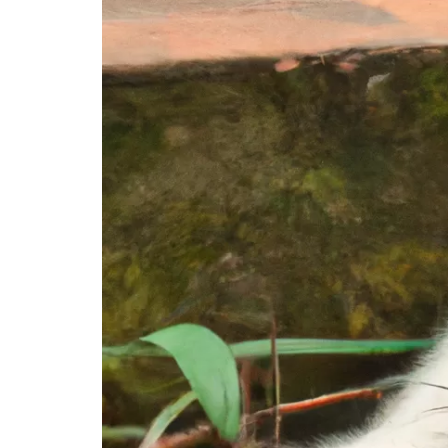
XI. Mèo con và việc sinh sản
A. Khi nào nên cho mèo con đẻ?
B. Cách giảm thiểu sự sinh sản không kiểm s
XII. Các vấn đề phổ biến với mèo con
A. Mèo con bị táo bón
B. Mèo con bị tiêu chảy
C. Mèo con không ăn hoặc ăn không đủ
XIII. Câu hỏi thường gặp về mèo con
A. Làm sao để mèo con quen với môi trường 
B. Mèo con cần được cho ăn thức ăn gì?
C. Bao nhiêu tuổi thì mèo con trưởng thành?