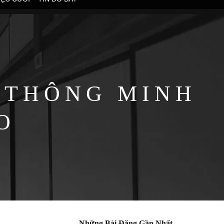
 THÔNG MINH
O
Những Bài Đăng Gần Nhất