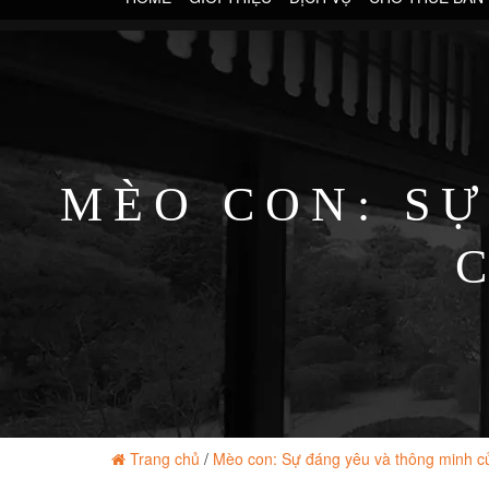
MÈO CON: S
Trang chủ
/
Mèo con: Sự đáng yêu và thông minh c