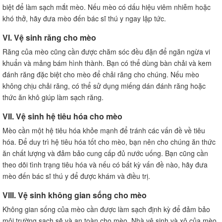
biệt để làm sạch mắt mèo. Nếu mèo có dấu hiệu viêm nhiễm hoặc
khó thở, hãy đưa mèo đến bác sĩ thú y ngay lập tức.
VI. Vệ sinh răng cho mèo
Răng của mèo cũng cần được chăm sóc đều đặn để ngăn ngừa vi
khuẩn và mảng bám hình thành. Bạn có thể dùng bàn chải và kem
đánh răng đặc biệt cho mèo để chải răng cho chúng. Nếu mèo
không chịu chải răng, có thể sử dụng miếng dán đánh răng hoặc
thức ăn khô giúp làm sạch răng.
VII. Vệ sinh hệ tiêu hóa cho mèo
Mèo cần một hệ tiêu hóa khỏe mạnh để tránh các vấn đề về tiêu
hóa. Để duy trì hệ tiêu hóa tốt cho mèo, bạn nên cho chúng ăn thức
ăn chất lượng và đảm bảo cung cấp đủ nước uống. Bạn cũng cần
theo dõi tình trạng tiêu hóa và nếu có bất kỳ vấn đề nào, hãy đưa
mèo đến bác sĩ thú y để được khám và điều trị.
VIII. Vệ sinh không gian sống cho mèo
Không gian sống của mèo cần được làm sạch định kỳ để đảm bảo
môi trường sạch sẽ và an toàn cho mèo. Nhà vệ sinh và xô của mèo