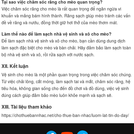
Tại sao việc chăm sóc răng cho mèo quan trọng?
Việc chăm sóc răng cho mèo là rất quan trọng để ngăn ngừa vi
khuẩn và mảng bám hình thành. Răng sạch giúp mèo tránh các vấn
đề về răng và nướu, đồng thời giữ hơi thở của mèo thơm mát.
Làm thế nào để làm sạch nhà vệ sinh và xô cho mèo?
Để làm sạch nhà vệ sinh và xô cho mèo, bạn cần dùng dung dịch
làm sạch đặc biệt cho mèo và bàn chải. Hãy đảm bảo làm sạch toàn
bộ nhà vệ sinh và xô, rồi rửa sạch với nước sạch.
XII. Kết luận
Vệ sinh cho mèo là một phần quan trọng trong việc chăm sóc chúng.
Từ việc chải lông, cắt móng, làm sạch tai và mắt, chăm sóc răng, hệ
tiêu hóa, không gian sống cho đến đồ chơi và đồ dùng, việc vệ sinh
đúng cách giúp đảm bảo mèo luôn khỏe mạnh và sạch sẽ.
XIII. Tài liệu tham khảo
https://chothuebannhac.net/cho-thue-ban-nhac/luom-lat-tin-do-day/