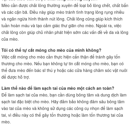
Mèo cần được chải lông thường xuyên để loại bỏ lông chết, chất bẩn
và các cặn bã. Điều này giúp mèo tránh tình trạng lông rụng nhiều
và ngăn ngừa hình thành nút lông. Chải lông cũng giúp kích thích
tuần hoàn máu và tạo cảm giác thư giãn cho mèo. Ngoài ra, việc
chải lông còn giúp chủ nhân phát hiện sớm các vấn đề về da và lông
của mèo.
Tôi có thể tự cắt móng cho mèo của mình không?
Việc cắt móng cho mèo cần thực hiện cẩn thận để tránh gây tổn
thương cho mèo. Nếu bạn không tự tin cắt móng cho mèo, bạn có
thể đưa mèo đến bác sĩ thú y hoặc các cửa hàng chăm sóc vật nuôi
để được hỗ trợ.
Làm thế nào để làm sạch tai của mèo một cách an toàn?
Để làm sạch tai của mèo, bạn cần dùng bông tăm và dung dịch làm
sạch tai đặc biệt cho mèo. Hãy đảm bảo không đâm sâu bông tăm
vào tai của mèo và không sử dụng các công cụ nhọn để làm sạch
tai, vì điều này có thể gây tổn thương hoặc làm tổn thương tai của
mèo.