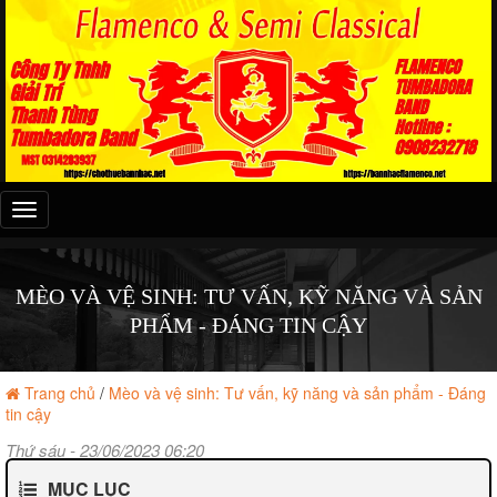
Đây
là
menu
mobile
MÈO VÀ VỆ SINH: TƯ VẤN, KỸ NĂNG VÀ SẢN
PHẨM - ĐÁNG TIN CẬY
Trang chủ
/
Mèo và vệ sinh: Tư vấn, kỹ năng và sản phẩm - Đáng
tin cậy
Thứ sáu - 23/06/2023 06:20
MỤC LỤC