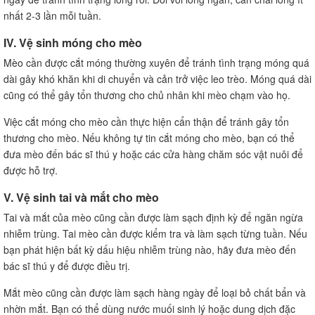
nhất 2-3 lần mỗi tuần.
IV. Vệ sinh móng cho mèo
Mèo cần được cắt móng thường xuyên để tránh tình trạng móng quá
dài gây khó khăn khi di chuyển và cản trở việc leo trèo. Móng quá dài
cũng có thể gây tổn thương cho chủ nhân khi mèo chạm vào họ.
Việc cắt móng cho mèo cần thực hiện cẩn thận để tránh gây tổn
thương cho mèo. Nếu không tự tin cắt móng cho mèo, bạn có thể
đưa mèo đến bác sĩ thú y hoặc các cửa hàng chăm sóc vật nuôi để
được hỗ trợ.
V. Vệ sinh tai và mắt cho mèo
Tai và mắt của mèo cũng cần được làm sạch định kỳ để ngăn ngừa
nhiễm trùng. Tai mèo cần được kiểm tra và làm sạch từng tuần. Nếu
bạn phát hiện bất kỳ dấu hiệu nhiễm trùng nào, hãy đưa mèo đến
bác sĩ thú y để được điều trị.
Mắt mèo cũng cần được làm sạch hàng ngày để loại bỏ chất bẩn và
nhờn mắt. Bạn có thể dùng nước muối sinh lý hoặc dung dịch đặc