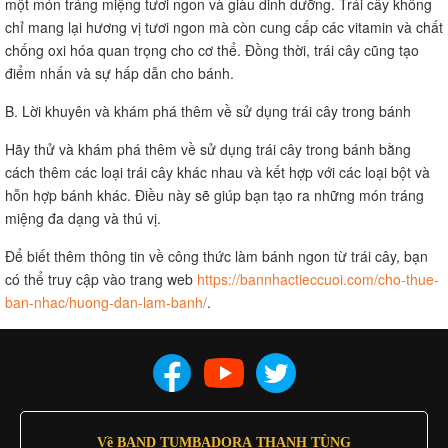
một món tráng miệng tươi ngon và giàu dinh dưỡng. Trái cây không
chỉ mang lại hương vị tươi ngon mà còn cung cấp các vitamin và chất
chống oxi hóa quan trọng cho cơ thể. Đồng thời, trái cây cũng tạo
điểm nhấn và sự hấp dẫn cho bánh.
B. Lời khuyên và khám phá thêm về sử dụng trái cây trong bánh
Hãy thử và khám phá thêm về sử dụng trái cây trong bánh bằng
cách thêm các loại trái cây khác nhau và kết hợp với các loại bột và
hỗn hợp bánh khác. Điều này sẽ giúp bạn tạo ra những món tráng
miệng đa dạng và thú vị.
Để biết thêm thông tin về công thức làm bánh ngon từ trái cây, bạn
có thể truy cập vào trang web
https://bannhactieccuoi.com/cho-thue-
ban-nhac/huong-dan-lam-banh/
.
Về BAND TUMBADORA THANH TÙNG