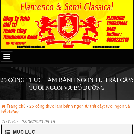
Đây
là
menu
mobile
25 CÔNG THỨC LÀM BÁNH NGON TỪ TRÁI CÂY:
TƯƠI NGON VÀ BỔ DƯỠNG
Trang chủ
/
25 công thức làm bánh ngon từ trái cây: tươi ngon và
bổ dưỡng
Thứ sáu - 23/06/2023 05:15
MỤC LỤC