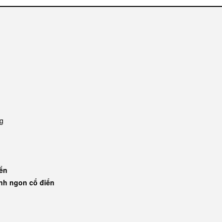
ng
iển
ánh ngon cổ điển