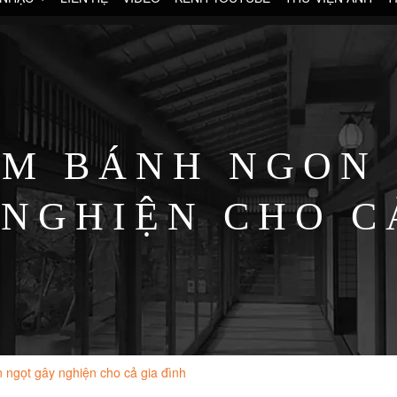
M BÁNH NGON 
NGHIỆN CHO C
 ngọt gây nghiện cho cả gia đình