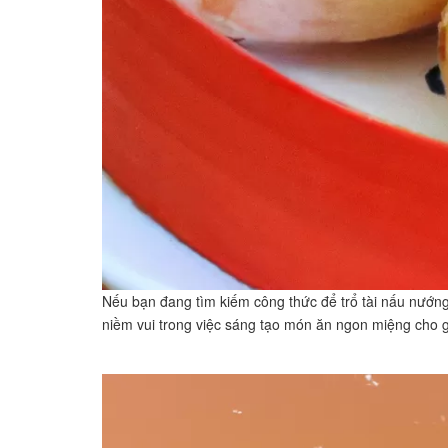
Nếu bạn đang tìm kiếm công thức để trổ tài nấu nướn
niềm vui trong việc sáng tạo món ăn ngon miệng cho g