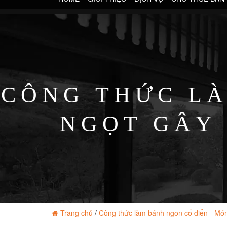
CÔNG THỨC LÀ
NGỌT GÂY 
Trang chủ
/
Công thức làm bánh ngon cổ điển - Món