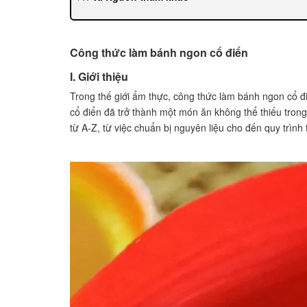
XI. About the author
XII. CTA (Call-to-action)
XIII. Ghi chú cuối cùng
Công thức làm bánh ngon cổ điển
I. Giới thiệu
Trong thế giới ẩm thực, công thức làm bánh ngon cổ đ
cổ điển đã trở thành một món ăn không thể thiếu trong
từ A-Z, từ việc chuẩn bị nguyên liệu cho đến quy trình t