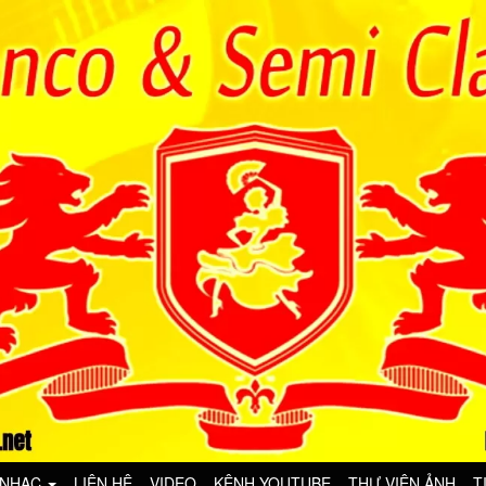
 NHẠC
LIÊN HỆ
VIDEO
KÊNH YOUTUBE
THƯ VIỆN ẢNH
T