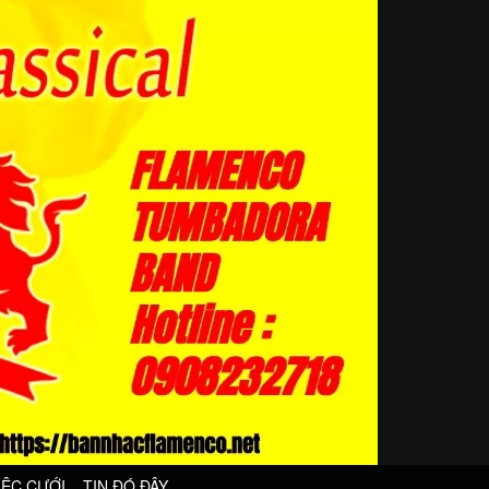
IỆC CƯỚI
TIN ĐÓ ĐÂY