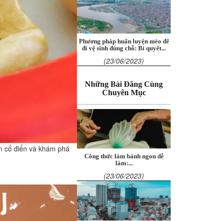
Phương pháp huấn luyện mèo để
đi vệ sinh đúng chỗ: Bí quyết...
(23/06/2023)
Những Bài Đăng Cùng
Chuyên Mục
n cổ điển và khám phá
Công thức làm bánh ngon dễ
làm:...
(23/06/2023)