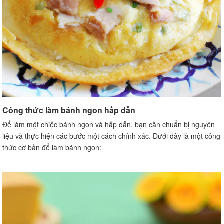
Cách làm bánh ngon dành cho người mới học làm bánh
Bánh gato cơ bản
Bánh que hấp
Bánh quy socola đơn giản
Cách làm bánh ngon dành cho người muốn thử thách
Bánh mousse dừa
Bánh gato trà xanh
Bánh tart trái cây
Công thức làm bánh ngon hấp dẫn
Cách phục hồi khi bánh không thành công
Bánh bị cháy
Để làm một chiếc bánh ngon và hấp dẫn, bạn cần chuẩn bị nguyên
Bánh không nổi
liệu và thực hiện các bước một cách chính xác. Dưới đây là một công
Bánh bị kháng
thức cơ bản để làm bánh ngon:
Kết luận