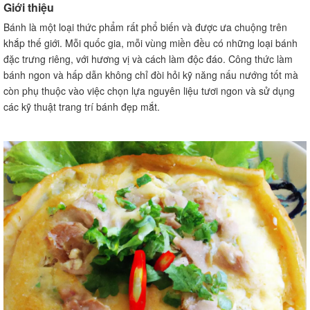
Sử dụng bột màu và đường kẹo
Giới thiệu
Câu hỏi thường gặp về công thức làm bánh ngon hấp
Bánh là một loại thức phẩm rất phổ biến và được ưa chuộng trên
dẫn
khắp thế giới. Mỗi quốc gia, mỗi vùng miền đều có những loại bánh
Có thể thay thế nguyên liệu trong công thức không?
đặc trưng riêng, với hương vị và cách làm độc đáo. Công thức làm
Làm sao để bánh không bị khô?
bánh ngon và hấp dẫn không chỉ đòi hỏi kỹ năng nấu nướng tốt mà
Bánh nên được bảo quản như thế nào để giữ được hương
còn phụ thuộc vào việc chọn lựa nguyên liệu tươi ngon và sử dụng
vị tốt nhất?
các kỹ thuật trang trí bánh đẹp mắt.
Những lưu ý cần biết khi làm bánh
Sử dụng công cụ chính xác
Tuân thủ thời gian và nhiệt độ nấu nướng
Đọc kỹ hướng dẫn và thực hiện đúng theo công thức
Cách chọn nguyên liệu để làm bánh ngon
Chọn hạt cà phê tươi ngon
Chọn bơ chất lượng tốt
Chọn chocolate chất lượng cao
Cách làm bánh ngon không cần lò nướng
Bánh bí ngô nướng
Bánh bông lan hấp
Bánh flan đun nước