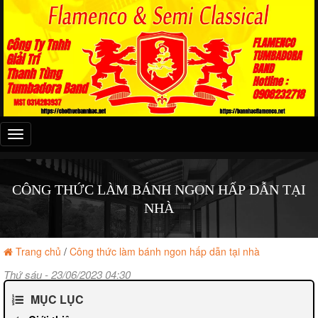
Đây
là
menu
mobile
CÔNG THỨC LÀM BÁNH NGON HẤP DẪN TẠI
NHÀ
Trang chủ
/
Công thức làm bánh ngon hấp dẫn tại nhà
Thứ sáu - 23/06/2023 04:30
MỤC LỤC