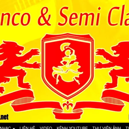
 NHẠC
LIÊN HỆ
VIDEO
KÊNH YOUTUBE
THƯ VIỆN ẢNH
T