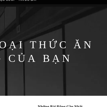
OẠI THỨC ĂN
G CỦA BẠN
Những Bài Đăng Gần Nhất