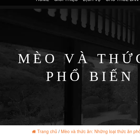
MÈO VÀ THỨ
PHỔ BIẾN
Trang chủ
/
Mèo và thức ăn: Những loại thức ăn ph