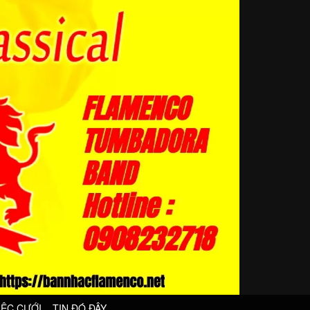
IỆC CƯỚI
TIN ĐÓ ĐÂY