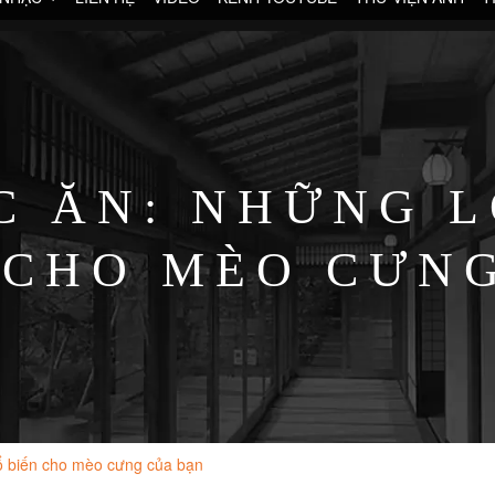
C ĂN: NHỮNG L
 CHO MÈO CƯN
ổ biến cho mèo cưng của bạn