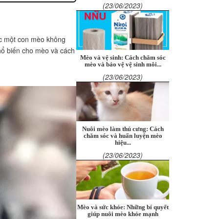
(23/06/2023)
sóc một con mèo không
phổ biến cho mèo và cách
Mèo và vệ sinh: Cách chăm sóc
mèo và bảo vệ vệ sinh môi...
(23/06/2023)
Nuôi mèo làm thú cưng: Cách
chăm sóc và huấn luyện mèo
hiệu...
(23/06/2023)
Mèo và sức khỏe: Những bí quyết
giúp nuôi mèo khỏe mạnh