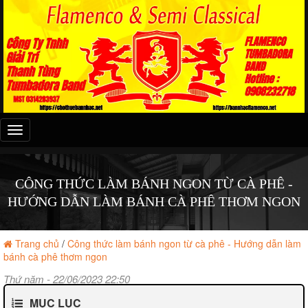
Đây
là
menu
mobile
CÔNG THỨC LÀM BÁNH NGON TỪ CÀ PHÊ -
HƯỚNG DẪN LÀM BÁNH CÀ PHÊ THƠM NGON
Trang chủ
/
Công thức làm bánh ngon từ cà phê - Hướng dẫn làm
bánh cà phê thơm ngon
Thứ năm - 22/06/2023 22:50
MỤC LỤC