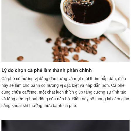
phê
Làm sao để bánh có hương vị cà phê đậm đà?
Có thể thay thế cà phê bằng loại nước uống khác
không?
Cách lưu giữ bánh cà phê để bảo quản lâu dài là gì?
Lưu ý khi làm bánh ngon từ cà phê
Chọn nguyên liệu chất lượng
Tuân thủ các tỉ lệ trong công thức
Sử dụng công nghệ nướng phù hợp
Lý do chọn cà phê làm thành phần chính
Kết luận
Lời khuyên và chia sẻ kinh nghiệm khi làm bánh cà phê
Cà phê có hương vị đắng đặc trưng và một mùi thơm hấp dẫn, điều
này sẽ làm cho bánh có hương vị đặc biệt và hấp dẫn hơn. Cà phê
cũng chứa caffeine, một chất kích thích giúp tăng cường sự tỉnh táo
và tăng cường hoạt động của não bộ. Điều này sẽ mang lại cảm giác
sảng khoái khi thưởng thức bánh cà phê.