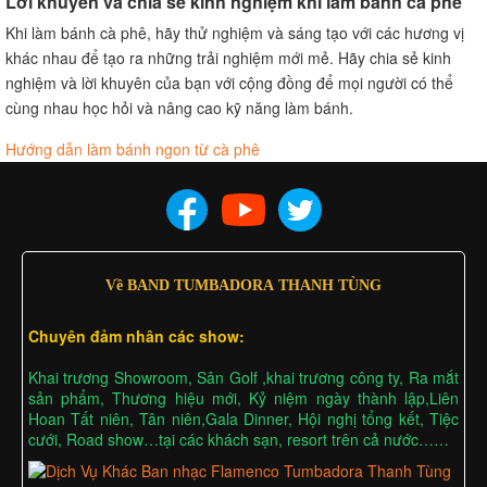
Lời khuyên và chia sẻ kinh nghiệm khi làm bánh cà phê
Khi làm bánh cà phê, hãy thử nghiệm và sáng tạo với các hương vị
khác nhau để tạo ra những trải nghiệm mới mẻ. Hãy chia sẻ kinh
nghiệm và lời khuyên của bạn với cộng đồng để mọi người có thể
cùng nhau học hỏi và nâng cao kỹ năng làm bánh.
Hướng dẫn làm bánh ngon từ cà phê
Về BAND TUMBADORA THANH TÙNG
Chuyên đảm nhân các show:
Khai trương Showroom, Sân Golf ,khai trương công ty, Ra mắt
sản phẩm, Thương hiệu mới, Kỷ niệm ngày thành lập,Liên
Hoan Tất niên, Tân niên,Gala Dinner, Hội nghị tổng kết, Tiệc
cưới, Road show…tại các khách sạn, resort trên cả nước……