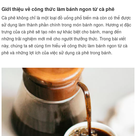
Sử dụng máy pha cà phê
Giới thiệu về công thức làm bánh ngon từ cà phê
Sử dụng ấm đun nước
Cà phê không chỉ là một loại đồ uống phổ biến mà còn có thể được
Cách làm bánh cà phê tươi sống
sử dụng làm thành phần chính trong món bánh ngon. Hương vị đặc
Cách làm bánh cà phê tươi sống cơ bản
trưng của cà phê sẽ tạo nên sự khác biệt cho bánh, mang đến
Cách làm bánh cà phê tươi sống bổ sung hương vị
những trải nghiệm mới mẻ cho người thưởng thức. Trong bài viết
Cách làm bánh cà phê nâu đường
này, chúng ta sẽ cùng tìm hiểu về công thức làm bánh ngon từ cà
phê và những lợi ích của việc sử dụng cà phê trong bánh.
Cách làm bánh cà phê nâu đường cơ bản
Cách làm bánh cà phê nâu đường thêm hương vị
Cách làm bánh cà phê kem
Cách làm bánh cà phê kem cơ bản
Cách làm bánh cà phê kem thêm hương vị
Cách làm bánh cà phê cappuccino
Cách làm bánh cà phê cappuccino cơ bản
Cách làm bánh cà phê cappuccino thêm hương vị
Cách làm bánh cà phê mocha
Cách làm bánh cà phê mocha cơ bản
Cách làm bánh cà phê mocha thêm hương vị
Câu hỏi thường gặp về công thức làm bánh ngon từ cà