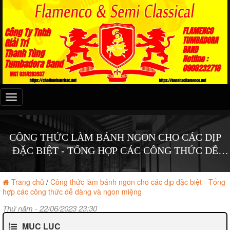
Đây
là
menu
mobile
CÔNG THỨC LÀM BÁNH NGON CHO CÁC DỊP
ĐẶC BIỆT - TỔNG HỢP CÁC CÔNG THỨC DỄ
DÀNG VÀ NGON MIỆNG
Trang chủ
/
Công thức làm bánh ngon cho các dịp đặc biệt - Tổng
hợp các công thức dễ dàng và ngon miệng
Thứ năm - 22/06/2023 23:30
MỤC LỤC