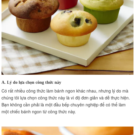
B. Một số gợi ý trang trí bánh đẹp mắt
XII. Những lưu ý về bảo quản và sử dụng
A. Cách bảo quản bánh
B. Thời gian sử dụng tối đa
XIII. Cách phục vụ và thưởng thức bánh
A. Cách cắt và phục vụ bánh
B. Cách thưởng thức và kết hợp bánh
XIV. Lời cảm ơn và lời chúc
A. Cảm ơn sự quan tâm và thử nghiệm
B. Lời chúc tốt đẹp
A. Lý do lựa chọn công thức này
Có rất nhiều công thức làm bánh ngon khác nhau, nhưng lý do mà
chúng tôi lựa chọn công thức này là vì độ đơn giản và dễ thực hiện.
Bạn không cần phải là một đầu bếp chuyên nghiệp để có thể làm
một chiếc bánh ngon từ công thức này.