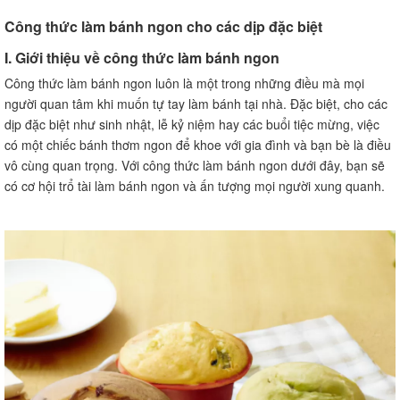
A. Các lưu ý về nhiệt độ và thời gian
Công thức làm bánh ngon cho các dịp đặc biệt
B. Lưu ý về chất lượng nguyên liệu
I. Giới thiệu về công thức làm bánh ngon
VII. Các biến thể và thay đổi
Công thức làm bánh ngon luôn là một trong những điều mà mọi
A. Các biến thể hương vị
người quan tâm khi muốn tự tay làm bánh tại nhà. Đặc biệt, cho các
B. Cách thay đổi thành phần
dịp đặc biệt như sinh nhật, lễ kỷ niệm hay các buổi tiệc mừng, việc
VIII. Lời kết
có một chiếc bánh thơm ngon để khoe với gia đình và bạn bè là điều
A. Tổng kết lại lợi ích và giá trị của công thức
vô cùng quan trọng. Với công thức làm bánh ngon dưới đây, bạn sẽ
B. Khuyến khích đọc giả thử nghiệm và tận hưởng
có cơ hội trổ tài làm bánh ngon và ấn tượng mọi người xung quanh.
IX. Câu hỏi thường gặp về công thức làm bánh ngon
A. Các câu hỏi về thay thế nguyên liệu
B. Các câu hỏi về thời gian và nhiệt độ nướng
C. Các câu hỏi về các bước thực hiện
X. Câu trả lời cho câu hỏi thường gặp
A. Giải đáp các câu hỏi về thay thế nguyên liệu
B. Giải đáp các câu hỏi về thời gian và nhiệt độ nướng
C. Giải đáp các câu hỏi về các bước thực hiện
XI. Một số gợi ý và mẹo để làm bánh ngon hơn
A. Cách làm bánh thơm và mềm mịn