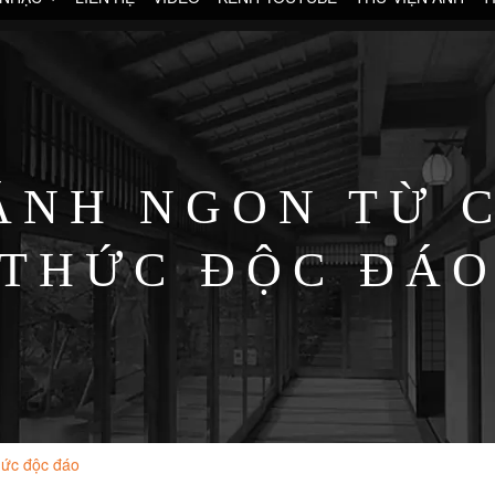
ÁNH NGON TỪ C
THỨC ĐỘC ĐÁ
hức độc đáo