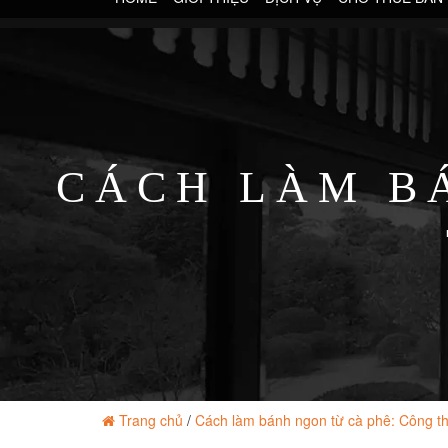
CÁCH LÀM B
Trang chủ
/
Cách làm bánh ngon từ cà phê: Công t