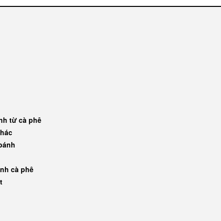
nh từ cà phê
khác
 bánh
ánh cà phê
t