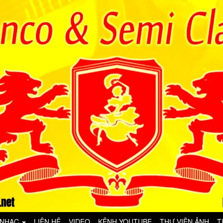
 NHẠC
LIÊN HỆ
VIDEO
KÊNH YOUTUBE
THƯ VIỆN ẢNH
T