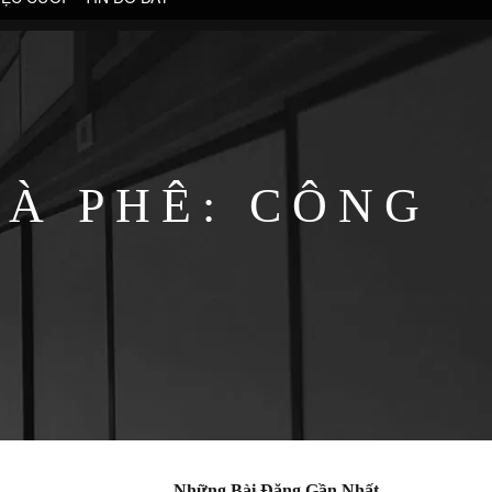
À PHÊ: CÔNG
O
Những Bài Đăng Gần Nhất