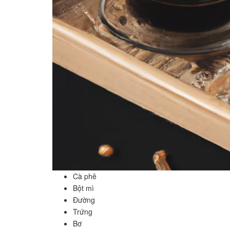
Cà phê
Bột mì
Đường
Trứng
Bơ