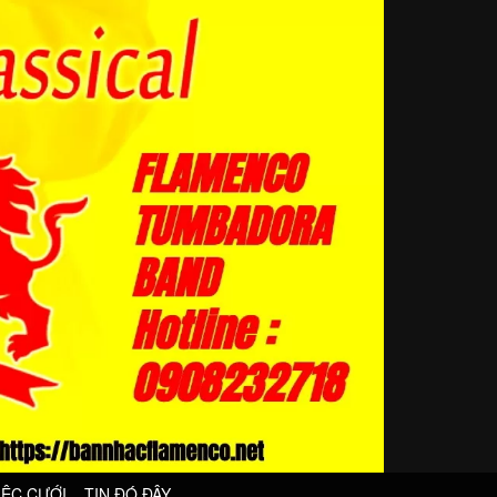
IỆC CƯỚI
TIN ĐÓ ĐÂY