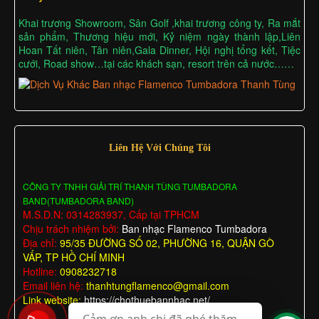
Khai trương Showroom, Sân Golf ,khai trương công ty, Ra mắt
sản phẩm, Thương hiệu mới, Kỷ niệm ngày thành lập,Liên
Hoan Tất niên, Tân niên,Gala Dinner, Hội nghị tổng kết, Tiệc
cưới, Road show…tại các khách sạn, resort trên cả nước……
Liên Hệ Với Chúng Tôi
CÔNG TY TNHH GIẢI TRÍ THANH TÙNG TUMBADORA
BAND(TUMBADORA BAND)
M.S.D.N: 0314283937, Cấp tại TPHCM
Chịu trách nhiệm bởi:
Ban nhạc Flamenco Tumbadora
Địa chỉ:
95/35 ĐƯỜNG SỐ 02, PHƯỜNG 16, QUẬN GÒ
VẤP, TP HỒ CHÍ MINH
Hotline:
0908232718
Email liên hệ:
thanhtungflamenco@gmail.com
Link website:
https://chothuebannhac.net/