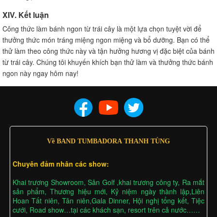
XIV. Kết luận
Công thức làm bánh ngon từ trái cây là một lựa chọn tuyệt vời để
thưởng thức món tráng miệng ngon miệng và bổ dưỡng. Bạn có thể
thử làm theo công thức này và tận hưởng hương vị đặc biệt của bánh
từ trái cây. Chúng tôi khuyến khích bạn thử làm và thưởng thức bánh
ngon này ngay hôm nay!
Về BAND TUMBADORA THANH TÙNG
Chuyên đảm nhân các show:
Khai trương Showroom, Sân Golf ,khai trương công ty, Ra mắt
sản phẩm, Thương hiệu mới, Kỷ niệm ngày thành lập,Liên
Hoan Tất niên, Tân niên,Gala Dinner, Hội nghị tổng kết, Tiệc
cưới, Road show…tại các khách sạn, resort trên cả nước……