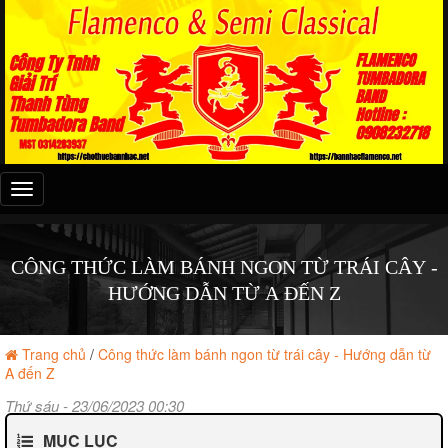
Đây
là
menu
mobile
CÔNG THỨC LÀM BÁNH NGON TỪ TRÁI CÂY -
HƯỚNG DẪN TỪ A ĐẾN Z
Trang chủ
/
Công thức làm bánh ngon từ trái cây - Hướng dẫn từ
A đến Z
Thứ sáu - 23/06/2023 00:30
MỤC LỤC