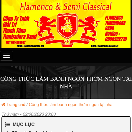
Đây
là
menu
mobile
CÔNG THỨC LÀM BÁNH NGON THƠM NGON TẠI
NHÀ
Trang chủ
/
Công thức làm bánh ngon thơm ngon tại nhà
Thứ năm - 22/06/2023 23:00
MỤC LỤC