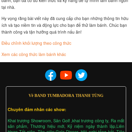
bánh, bạn đã có đủ kiến thức và kỹ năng để tự mình làm bánh ngon
tại nhà.
Hy vọng rằng bài viết này đã cung cấp cho bạn những thông tin hữu
ích và tạo niềm tin và động lực cho bạn để thử làm bánh. Chúc bạn
thành công và tận hưởng quá trình nấu ăn!
Điều chỉnh khối lượng theo công thức
Xem các công thức làm bánh khác
Về BAND TUMBADORA THANH TÙNG
Chuyên đảm nhân các show:
Khai trương Showroom, Sân Golf ,khai trương công ty, Ra mắt
sản phẩm, Thương hiệu mới, Kỷ niệm ngày thành lập,Liên
Hoan Tất niên, Tân niên,Gala Dinner, Hội nghị tổng kết, Tiệc