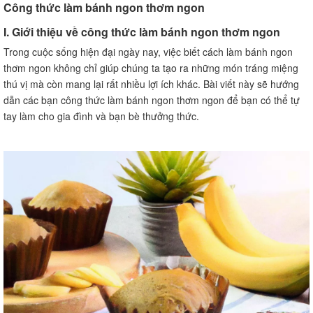
Cách bảo quản bánh để giữ được hương vị và thơm ngon
Công thức làm bánh ngon thơm ngon
lâu
I. Giới thiệu về công thức làm bánh ngon thơm ngon
Thời gian bảo quản bánh
VIII. Các lưu ý khi làm bánh
Trong cuộc sống hiện đại ngày nay, việc biết cách làm bánh ngon
thơm ngon không chỉ giúp chúng ta tạo ra những món tráng miệng
Các lưu ý về quy trình làm bánh
thú vị mà còn mang lại rất nhiều lợi ích khác. Bài viết này sẽ hướng
Các lưu ý về chọn nguyên liệu
dẫn các bạn công thức làm bánh ngon thơm ngon để bạn có thể tự
IX. Các biến thể của công thức
tay làm cho gia đình và bạn bè thưởng thức.
Các biến thể về hương vị
Các biến thể về hình dạng và kích thước
X. Câu hỏi thường gặp về công thức làm bánh ngon
thơm ngon
Thời gian nướng bánh là bao lâu?
Có thể thay thế nguyên liệu nào trong công thức?
XI. Những lời khuyên cho người mới học làm bánh
Khám phá và thử nghiệm
Không quá lo lắng về kết quả
XII. Kết luận