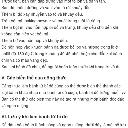
Trước tiên, bạn cần đập trứng vào một tô lớn và đánh tan.
Sau đó, thêm đường và vani vào tô rồi khuấy đều.
Thêm bí đỏ xay nhuyễn vào tô và khuấy đều.
Trộn bột mì, baking powder và muối trong một tô riêng.
Thêm bột mì vào hỗn hợp bí đỏ và trứng, khuấy đều cho đến khi
không còn hiện vết bột mì.
Thêm bơ vào hỗn hợp và khuấy đều.
Đổ hỗn hợp vào khuôn bánh đã được bôi bơ và nướng trong lò ở
nhiệt độ 180 độ C trong khoảng 40-45 phút hoặc cho đến khi bánh
chín và có màu vàng đẹp.
Sau khi bánh đã chín, để nguội hoàn toàn trước khi trang trí và ăn.
V. Các biến thể của công thức
Công thức làm bánh từ bí đỏ cũng có thể được biến thể thành các
loại bánh khác nhau như bánh bí đỏ cuộn, bánh bí đỏ trứng muối, vv.
Bạn có thể thử các biến thể này để tạo ra những món bánh độc đáo
và ngon miệng.
VI. Lưu ý khi làm bánh từ bí đỏ
Để đảm bảo bánh thành công và ngon miệng, dưới đây là một số lưu