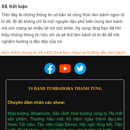
XII. Kết luận
Trên đây là những thông tin cơ bản về công thức làm bánh ngon từ
bí đỏ. Bí đỏ không chỉ là một nguyên liệu phổ biến trong làm bánh
mà còn mang lại nhiều lợi ích sức khỏe. Hy vọng rằng bạn đã tìm
thấy những thông tin hữu ích và sẽ thử làm bánh từ bí đỏ để trải
nghiệm hương vị độc đáo của nó.
Xem thêm thông tin về cách thuê ban nhạc và hướng dẫn làm bánh
Về BAND TUMBADORA THANH TÙNG
Chuyên đảm nhân các show:
Khai trương Showroom, Sân Golf ,khai trương công ty, Ra mắt
sản phẩm, Thương hiệu mới, Kỷ niệm ngày thành lập,Liên
Hoan Tất niên, Tân niên,Gala Dinner, Hội nghị tổng kết, Tiệc
cưới, Road show…tại các khách sạn, resort trên cả nước……