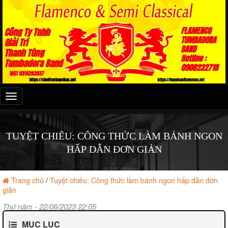
Đây
là
menu
mobile
TUYỆT CHIÊU: CÔNG THỨC LÀM BÁNH NGON
HẤP DẪN ĐƠN GIẢN
Trang chủ
/
Tuyệt chiêu: Công thức làm bánh ngon hấp dẫn đơn
giản
Thứ năm - 22/06/2023 22:05
MỤC LỤC