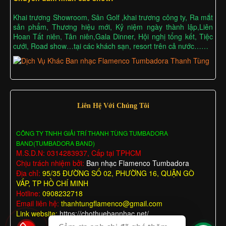
Khai trương Showroom, Sân Golf ,khai trương công ty, Ra mắt
sản phẩm, Thương hiệu mới, Kỷ niệm ngày thành lập,Liên
Hoan Tất niên, Tân niên,Gala Dinner, Hội nghị tổng kết, Tiệc
cưới, Road show…tại các khách sạn, resort trên cả nước……
Liên Hệ Với Chúng Tôi
CÔNG TY TNHH GIẢI TRÍ THANH TÙNG TUMBADORA
BAND(TUMBADORA BAND)
M.S.D.N: 0314283937, Cấp tại TPHCM
Chịu trách nhiệm bởi:
Ban nhạc Flamenco Tumbadora
Địa chỉ:
95/35 ĐƯỜNG SỐ 02, PHƯỜNG 16, QUẬN GÒ
VẤP, TP HỒ CHÍ MINH
Hotline:
0908232718
Email liên hệ:
thanhtungflamenco@gmail.com
Link website:
https://chothuebannhac.net/