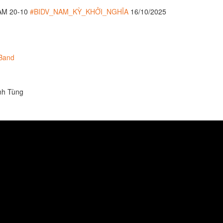
AM 20-10
#BIDV_NAM_KỲ_KHỞI_NGHĨA
16/10/2025
Band
anh Tùng