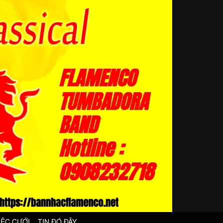
IỆC CƯỚI
TIN ĐÓ ĐÂY