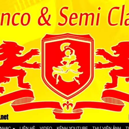
 NHẠC
LIÊN HỆ
VIDEO
KÊNH YOUTUBE
THƯ VIỆN ẢNH
T