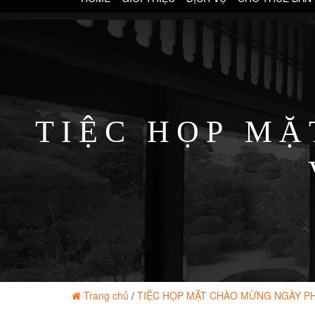
TIỆC HỌP 
Trang chủ
/
TIỆC HỌP MẶT CHÀO MỪNG NGÀY P