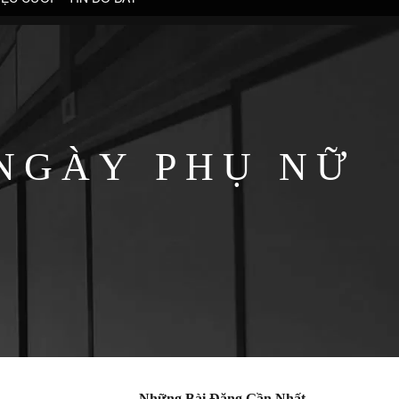
 NGÀY PHỤ NỮ
0
Những Bài Đăng Gần Nhất