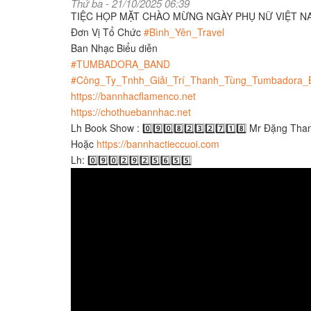
Thứ ba - 21/10/2025 06:39
TIỆC HỌP MẶT CHÀO MỪNG NGÀY PHỤ NỮ VIỆT N
Đơn Vị Tổ Chức
#Bình_Yên_Travel
Ban Nhạc Biểu diễn
#TUMBADORA_BAND
#Công_Ty_Tnhh_Giải_Trí_Thanh_Tùng_Tumbadora_
https://bannhacflamenco.net
https://chothuebannhac.net
Lh Book Show : 0️⃣9️⃣0️⃣8️⃣2️⃣3️⃣2️⃣7️⃣1️⃣8️⃣ Mr Đặng Th
Hoặc
https://bannhactieccuoi.com​​​
Lh: 0️⃣9️⃣0️⃣2️⃣9️⃣2️⃣5️⃣6️⃣5️⃣5️⃣