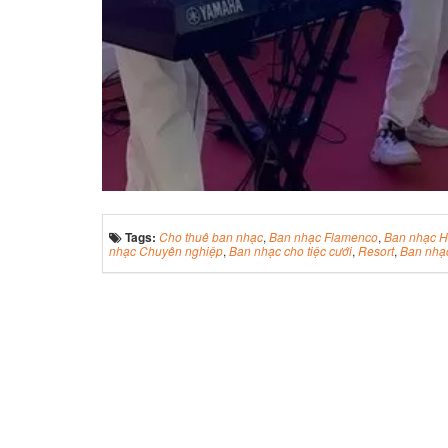
Tags:
Cho thuê ban nhạc
,
Ban nhạc Flamenco
,
Ban nhạc H
nhạc Chuyên nghiệp
,
Ban nhạc cho tiệc cưới
,
Resort
,
Ban nhạc