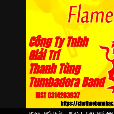
HOME
GIỚI THIỆU
DỊCH VỤ
CHO THUÊ BAN