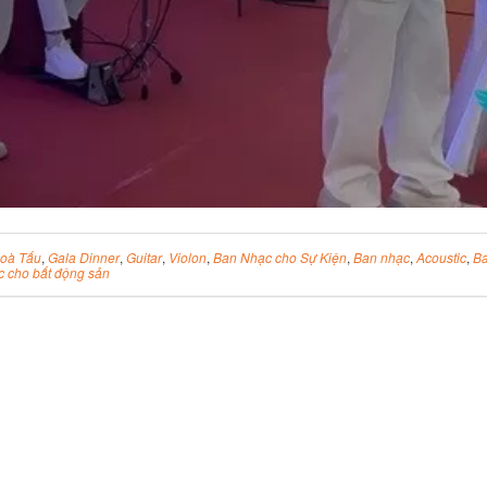
oà Tấu
,
Gala Dinner
,
Guitar
,
Violon
,
Ban Nhạc cho Sự Kiện
,
Ban nhạc
,
Acoustic
,
Ba
 cho bất động sản