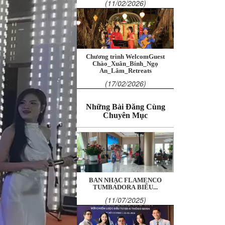
(11/02/2026)
Chương trình WelcomGuest
Chào_Xuân_Bính_Ngọ
An_Lâm_Retreats
(17/02/2026)
Những Bài Đăng Cùng
Chuyên Mục
BAN NHẠC FLAMENCO
TUMBADORA BIỂU...
(11/07/2025)