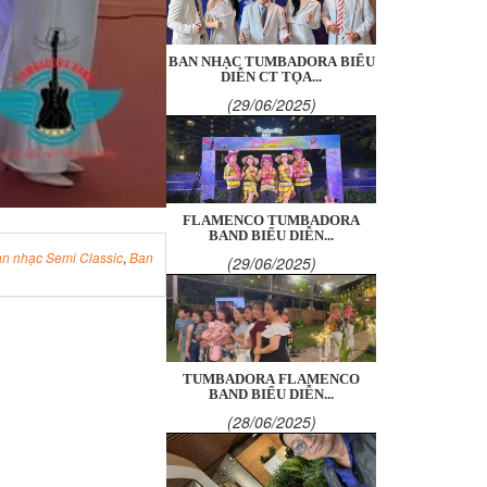
BAN NHẠC TUMBADORA BIỂU
DIỄN CT TỌA...
(29/06/2025)
FLAMENCO TUMBADORA
BAND BIỂU DIỄN...
n nhạc Semi Classic
,
Ban
(29/06/2025)
TUMBADORA FLAMENCO
BAND BIỂU DIỄN...
(28/06/2025)