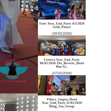
Estec Year_End_Party 4/2/2026
Gold_Palace
(05/02/2026)
Corteva Year_End_Party
06/02/2026 The_Reverie_Hotel
Đơn Vị...
(07/02/2026)
Palace_Saigon_Hotel
Year_End_Party 11/02/2026
Bông_Sen_Group