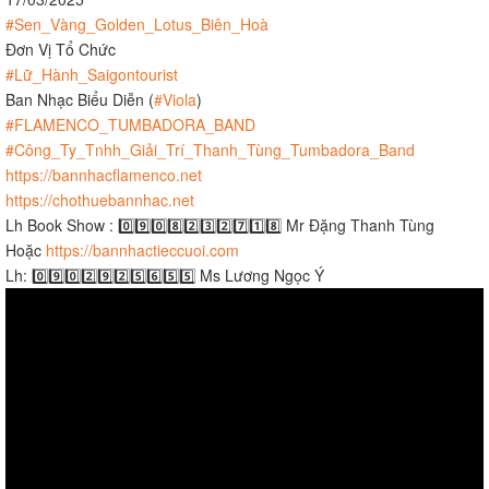
#Sen_Vàng_Golden_Lotus_Biên_Hoà
Đơn Vị Tổ Chức
#Lữ_Hành_Saigontourist
Ban Nhạc Biểu Diễn (
#Viola
)
#FLAMENCO_TUMBADORA_BAND
#Công_Ty_Tnhh_Giải_Trí_Thanh_Tùng_Tumbadora_Band
https://bannhacflamenco.net
https://chothuebannhac.net
Lh Book Show : 0️⃣9️⃣0️⃣8️⃣2️⃣3️⃣2️⃣7️⃣1️⃣8️⃣ Mr Đặng Thanh Tùng
Hoặc
https://bannhactieccuoi.com​​​
Lh: 0️⃣9️⃣0️⃣2️⃣9️⃣2️⃣5️⃣6️⃣5️⃣5️⃣ Ms Lương Ngọc Ý