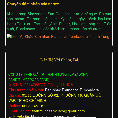
Chuyên đảm nhân các show:
Khai trương Showroom, Sân Golf ,khai trương công ty, Ra mắt
sản phẩm, Thương hiệu mới, Kỷ niệm ngày thành lập,Liên
Hoan Tất niên, Tân niên,Gala Dinner, Hội nghị tổng kết, Tiệc
cưới, Road show…tại các khách sạn, resort trên cả nước……
Liên Hệ Với Chúng Tôi
CÔNG TY TNHH GIẢI TRÍ THANH TÙNG TUMBADORA
BAND(TUMBADORA BAND)
M.S.D.N: 0314283937, Cấp tại TPHCM
Chịu trách nhiệm bởi:
Ban nhạc Flamenco Tumbadora
Địa chỉ:
95/35 ĐƯỜNG SỐ 02, PHƯỜNG 16, QUẬN GÒ
VẤP, TP HỒ CHÍ MINH
Hotline:
0908232718
Email liên hệ:
thanhtungflamenco@gmail.com
Link website:
https://chothuebannhac.net/