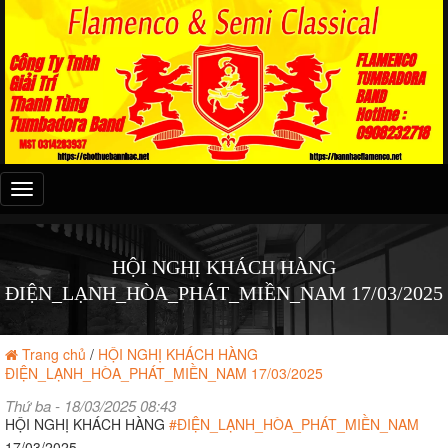
Đây
là
menu
mobile
HỘI NGHỊ KHÁCH HÀNG
ĐIỆN_LẠNH_HÒA_PHÁT_MIỀN_NAM 17/03/2025
Trang chủ
/
HỘI NGHỊ KHÁCH HÀNG
ĐIỆN_LẠNH_HÒA_PHÁT_MIỀN_NAM 17/03/2025
Thứ ba - 18/03/2025 08:43
HỘI NGHỊ KHÁCH HÀNG
#ĐIỆN_LẠNH_HÒA_PHÁT_MIỀN_NAM
17/03/2025