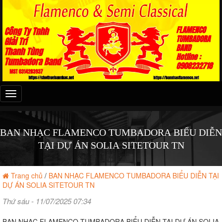
Đây
là
menu
mobile
BAN NHẠC FLAMENCO TUMBADORA BIỂU DIỄN
TẠI DỰ ÁN SOLIA SITETOUR TN
Trang chủ
/
BAN NHẠC FLAMENCO TUMBADORA BIỂU DIỄN TẠI
DỰ ÁN SOLIA SITETOUR TN
Thứ sáu - 11/07/2025 07:34
BAN NHẠC FLAMENCO TUMBADORA BIỂU DIỄN TẠI DỰ ÁN SOLIA