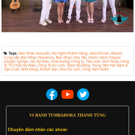
Tags:
Ban Nhạc Acoustic
,
Hội Nghị Khách Hàng
,
Gala Dinner
,
Resort
,
Cung cấp Ban Nhạc Flamenco
,
Ban Nhạc Hòa Tấu Violon Semi Classic
chuyên nghiệp
,
các Sự Kiện
,
Khai trương Công ty
,
Tiệc cưới
,
Sinh Nhật
,
Công
Ty Tổ Chức Sự Kiện
,
Công Ty Du Lịch
,
Team Building
,
Trung Tâm Hội Nghị &
Tiệc Cưới
,
Nhà Hàng
,
Khách Sạn
,
Khu Du Lịch
,
Công Viên Nước
Về BAND TUMBADORA THANH TÙNG
Chuyên đảm nhân các show: