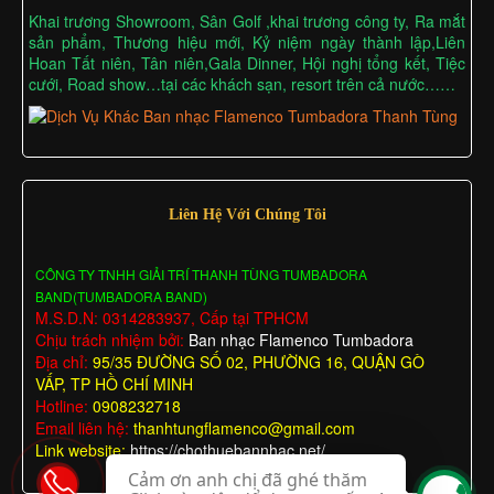
Khai trương Showroom, Sân Golf ,khai trương công ty, Ra mắt
sản phẩm, Thương hiệu mới, Kỷ niệm ngày thành lập,Liên
Hoan Tất niên, Tân niên,Gala Dinner, Hội nghị tổng kết, Tiệc
cưới, Road show…tại các khách sạn, resort trên cả nước……
Liên Hệ Với Chúng Tôi
CÔNG TY TNHH GIẢI TRÍ THANH TÙNG TUMBADORA
BAND(TUMBADORA BAND)
M.S.D.N: 0314283937, Cấp tại TPHCM
Chịu trách nhiệm bởi:
Ban nhạc Flamenco Tumbadora
Địa chỉ:
95/35 ĐƯỜNG SỐ 02, PHƯỜNG 16, QUẬN GÒ
VẤP, TP HỒ CHÍ MINH
Hotline:
0908232718
Email liên hệ:
thanhtungflamenco@gmail.com
Link website:
https://chothuebannhac.net/
Cảm ơn anh chị đã ghé thăm