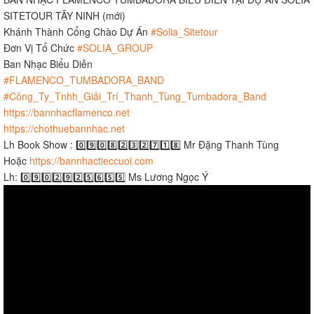
SITETOUR TÂY NINH (mới)
Khánh Thành Cổng Chào Dự Án
#Solia_Sitetour
Đơn Vị Tổ Chức
#SOLIA_GROUP
Ban Nhạc Biểu Diễn
#FLAMENCO_TUMBADORA_BAND
#Công_Ty_Tnhh_Giải_Trí_Thanh_Tùng_Tumbadora_Band
https://bannhacflamenco.net
https://chothuebannhac.net
Lh Book Show : 0️⃣9️⃣0️⃣8️⃣2️⃣3️⃣2️⃣7️⃣1️⃣8️⃣ Mr Đặng Thanh Tùng
Hoặc
https://bannhactieccuoi.com​​​
Lh: 0️⃣9️⃣0️⃣2️⃣9️⃣2️⃣5️⃣6️⃣5️⃣5️⃣ Ms Lương Ngọc Ý