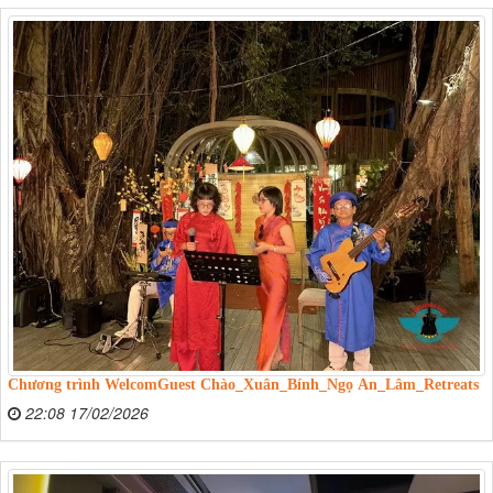
Chương trình WelcomGuest Chào_Xuân_Bính_Ngọ An_Lâm_Retreats
22:08 17/02/2026