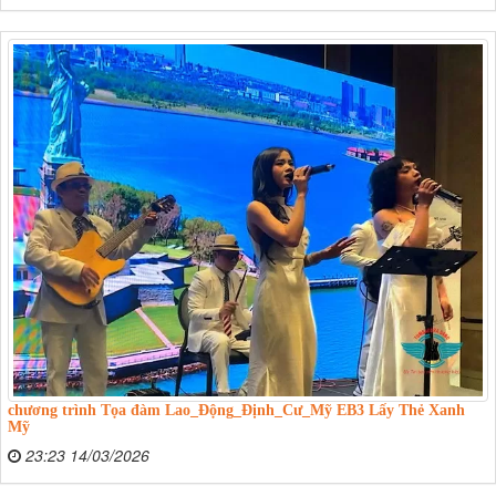
chương trình Tọa đàm Lao_Động_Định_Cư_Mỹ EB3 Lấy Thẻ Xanh
Mỹ
23:23 14/03/2026