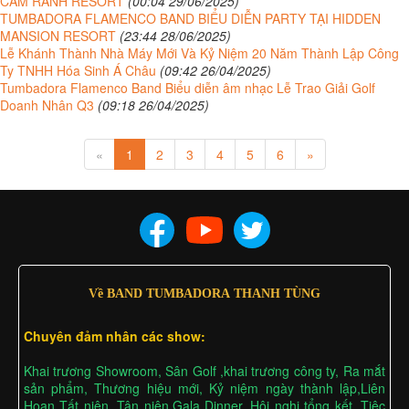
CAM RANH RESORT
(00:04 29/06/2025)
TUMBADORA FLAMENCO BAND BIỂU DIỄN PARTY TẠI HIDDEN
MANSION RESORT
(23:44 28/06/2025)
Lễ Khánh Thành Nhà Máy Mới Và Kỷ Niệm 20 Năm Thành Lập Công
Ty TNHH Hóa Sinh Á Châu
(09:42 26/04/2025)
Tumbadora Flamenco Band Biểu diễn âm nhạc Lễ Trao Giải Golf
Doanh Nhân Q3
(09:18 26/04/2025)
«
1
2
3
4
5
6
»
Về BAND TUMBADORA THANH TÙNG
Chuyên đảm nhân các show:
Khai trương Showroom, Sân Golf ,khai trương công ty, Ra mắt
sản phẩm, Thương hiệu mới, Kỷ niệm ngày thành lập,Liên
Hoan Tất niên, Tân niên,Gala Dinner, Hội nghị tổng kết, Tiệc