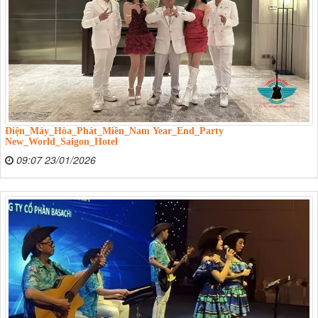
Điện_Máy_Hòa_Phát_Miền_Nam Year_End_Party
New_World_Saigon_Hotel
09:07 23/01/2026