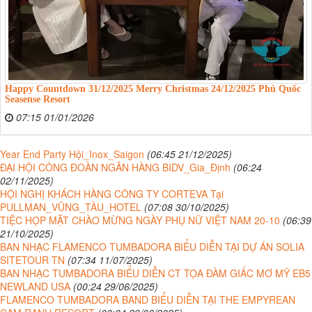
Happy Countdown 31/12/2025 Merry Christmas 24/12/2025 Phú Quốc
Seasense Resort
07:15 01/01/2026
Year End Party Hội_Inox_Saigon
(06:45 21/12/2025)
ĐẠI HỘI CÔNG ĐOÀN NGÂN HÀNG BIDV_Gia_Định
(06:24
02/11/2025)
HỘI NGHỊ KHÁCH HÀNG CÔNG TY CORTEVA Tại
PULLMAN_VŨNG_TÀU_HOTEL
(07:08 30/10/2025)
TIỆC HỌP MẶT CHÀO MỪNG NGÀY PHỤ NỮ VIỆT NAM 20-10
(06:39
21/10/2025)
BAN NHẠC FLAMENCO TUMBADORA BIỂU DIỄN TẠI DỰ ÁN SOLIA
SITETOUR TN
(07:34 11/07/2025)
BAN NHẠC TUMBADORA BIỂU DIỄN CT TỌA ĐÀM GIẤC MƠ MỸ EB5
NEWLAND USA
(00:24 29/06/2025)
FLAMENCO TUMBADORA BAND BIỂU DIỄN TẠI THE EMPYREAN