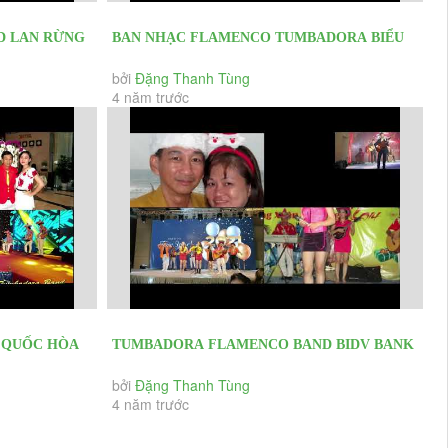
 LAN RỪNG
BAN NHẠC FLAMENCO TUMBADORA BIỂU
D PARTY 2020
DIỄN CÁC SỰ KIỆN RA MẮT DỰ ÁN BĐS...
bởi
Đặng Thanh Tùng
4 năm trước
QUỐC HÒA
TUMBADORA FLAMENCO BAND BIDV BANK
CO YEAR
YEAR END PARTY 2020 & HAPPY NEW
bởi
Đặng Thanh Tùng
4 năm trước
YEAR...