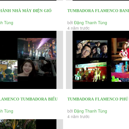
HÀNH NHÀ MÁY ĐIỆN GIÓ
TUMBADORA FLAMENCO BAND
INH THUẬN BAN NHẠC...
PHƯỚC HẢI RESORT YEAR EN
h Tùng
bởi
Đặng Thanh Tùng
4 năm trước
&...
FLAMENCO TUMBADORA BIỂU
TUMBADORA FLAMENCO PHÚ 
̣ KIỆN KHAI TRƯƠNG, HỘI...
BÌNH RESORT VISSION TECH 
h Tùng
bởi
Đặng Thanh Tùng
4 năm trước
END...