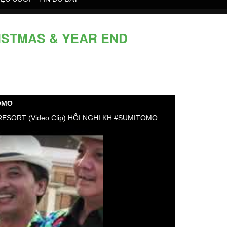
RISTMAS & YEAR END
TOMO
(Profile) BAN NHẠC FLAMENCO BIỂU DIỄN EVENT ,HNKH , CHRISTMAS & YEAR END PARTY ,GALA DINNER, BEACH RESORT (Video Clip) HỘI NGHỊ KH #SUMITOMO #TUMBADORA_FLAMENCO_BAND​​​​ #Công_Ty_Tnhh_Giải_Trí_Thanh_Tùng_Tumbadora_Band​​​​ https://bannhacflamenco.net​​​​ https://chothuebannhac.net​​​​ Lh Book Show : 0️⃣9️⃣0️⃣8️⃣2️⃣3️⃣2️⃣7️⃣1️⃣8️⃣ Mr Đặng Thanh Tùng Hoặc https://bannhactieccuoi.com​​​​ Lh: 0️⃣9️⃣0️⃣2️⃣9️⃣2️⃣5️⃣6️⃣5️⃣5️⃣ Ms Lương Ngọc Ý