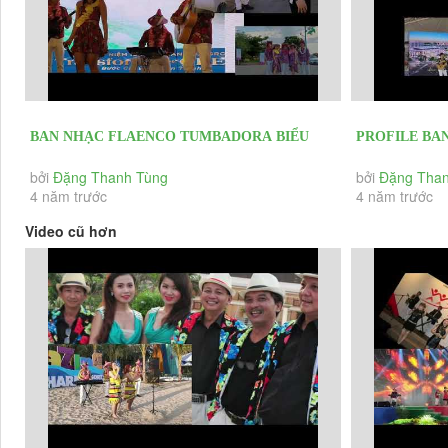
BAN NHẠC FLAENCO TUMBADORA BIỂU
PROFILE BA
DIỄN LỄ KỶ NIỆM 10 THÀNH LẬP THẮNG...
TUMBADORA BI
bởi
Đặng Thanh Tùng
bởi
Đặng Than
4 năm trước
4 năm trước
GIỚI...
Video cũ hơn