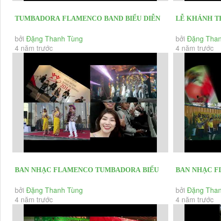
TUMBADORA FLAMENCO BAND BIỂU DIỄN
LỄ KHÁNH T
TẠI CÁC EVENT KHAI TRƯƠNG HỘI NGHỊ...
TRUNG NAM N
bởi
Đặng Thanh Tùng
bởi
Đặng Than
4 năm trước
4 năm trước
BAN NHẠC FLAMENCO TUMBADORA BIỂU
BAN NHẠC 
DIỄN CÁC SỰ KIỆN KHAI TRƯƠNG, HỘI...
DIỄN CÁC SƯ
bởi
Đặng Thanh Tùng
bởi
Đặng Than
4 năm trước
4 năm trước