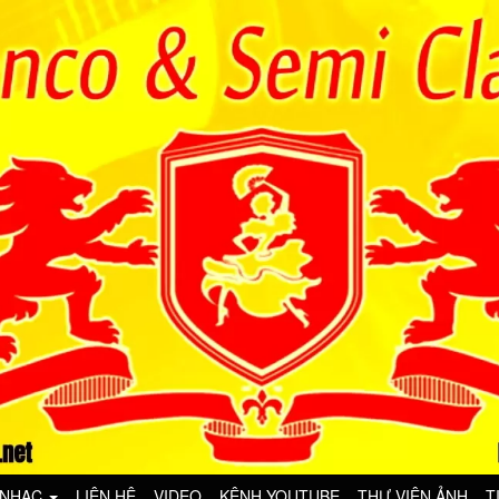
 NHẠC
LIÊN HỆ
VIDEO
KÊNH YOUTUBE
THƯ VIỆN ẢNH
T