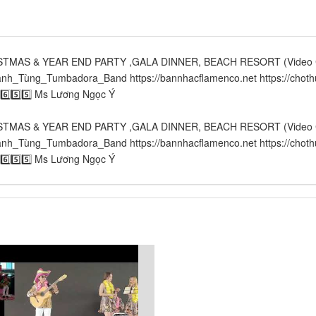
RISTMAS & YEAR END PARTY ,GALA DINNER, BEACH RESORT (Video C
mbadora_Band​​​​ https://bannhacflamenco.net​​​​ https://chothuebannh
5️⃣6️⃣5️⃣5️⃣ Ms Lương Ngọc Ý
RISTMAS & YEAR END PARTY ,GALA DINNER, BEACH RESORT (Video C
mbadora_Band​​​​ https://bannhacflamenco.net​​​​ https://chothuebannh
5️⃣6️⃣5️⃣5️⃣ Ms Lương Ngọc Ý