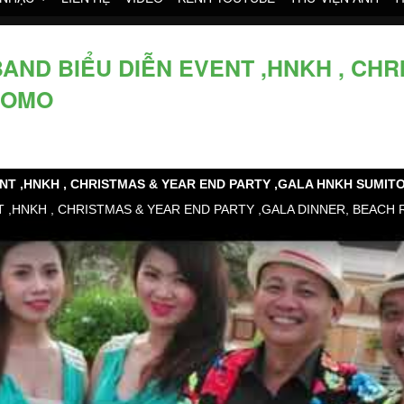
D BIỂU DIỄN EVENT ,HNKH , CH
TOMO
NT ,HNKH , CHRISTMAS & YEAR END PARTY ,GALA HNKH SUMI