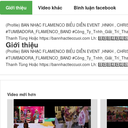
Giới thiệu
Video khác
Bình luận facebook
(Profile) BAN NHẠC FLAMENCO BIỂU DIỄN EVENT ,HNKH , CH
#TUMBADORA_FLAMENCO_BAND​​​​ #Công_Ty_Tnhh_Giải_Trí_Thanh_Tùng_Tu
Thanh Tùng Hoặc https://bannhactieccuoi.com​​​​ Lh: 0️⃣9️⃣0️⃣2️⃣9️⃣2️⃣
Giới thiệu
(Profile) BAN NHẠC FLAMENCO BIỂU DIỄN EVENT ,HNKH , CH
#TUMBADORA_FLAMENCO_BAND​​​​ #Công_Ty_Tnhh_Giải_Trí_Thanh_Tùng_Tu
Thanh Tùng Hoặc https://bannhactieccuoi.com​​​​ Lh: 0️⃣9️⃣0️⃣2️⃣9️⃣2️⃣
Video mới hơn