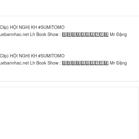
lip) HỘI NGHỊ KH #SUMITOMO
ac.net​​​​ Lh Book Show : 0️⃣9️⃣0️⃣8️⃣2️⃣3️⃣2️⃣7️⃣1️⃣8️⃣ Mr Đặng
lip) HỘI NGHỊ KH #SUMITOMO
ac.net​​​​ Lh Book Show : 0️⃣9️⃣0️⃣8️⃣2️⃣3️⃣2️⃣7️⃣1️⃣8️⃣ Mr Đặng