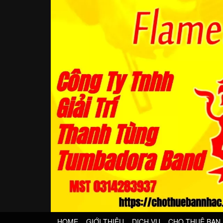
HOME
GIỚI THIỆU
DỊCH VỤ
CHO THUÊ BAN