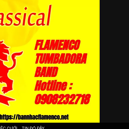
IỆC CƯỚI
TIN ĐÓ ĐÂY