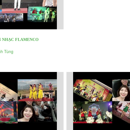
N NHẠC FLAMENCO
ỂU DIỄN CÁC SỰ KIỆN
h Tùng