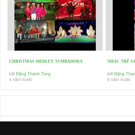
CHRISTMAS MEDLEY TUMBADORA
NHẠC TRẺ VI
FLAMENCO BAND Profile Tumbadora Band
HÓA VÀ DU L
bởi
Đặng Thanh Tùng
bởi
Đặng Than
4 năm trước
5 năm trước
Christmas &...