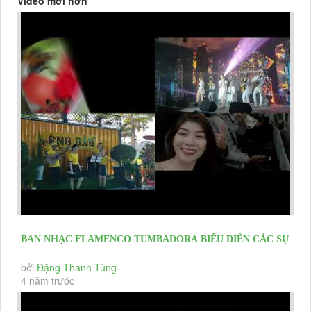
Video mới hơn
BAN NHẠC FLAMENCO TUMBADORA BIỂU DIỄN CÁC SỰ
KIỆN KHAI TRƯƠNG, HỘI...
bởi
Đặng Thanh Tùng
4 năm trước