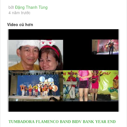
DIỄN CÁC SỰ KIỆN GIỚI...
bởi
Đặng Thanh Tùng
4 năm trước
Video cũ hơn
TUMBADORA FLAMENCO BAND BIDV BANK YEAR END