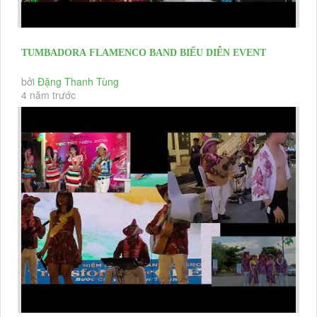
TUMBADORA FLAMENCO BAND BIỂU DIỄN EVENT
,HNKH , CHRISTMAS & YEAR END...
bởi
Đặng Thanh Tùng
4 năm trước