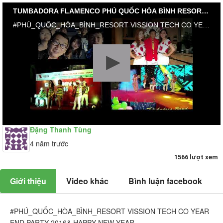
TUMBADORA FLAMENCO PHÚ QUỐC HÒA BÌNH RESORT VISSION TECH CO YEAR END PARTY 2016& HAPPY NEW YEAR
#PHÚ_QUỐC_HÒA_BÌNH_RESORT VISSION TECH CO YEAR END PARTY 2016& HAPPY NEW YEAR #TUMBADORA_FLAMENCO_BAND​​​​ #Công_Ty_Tnhh_Giải_Trí_Thanh_Tùng_Tumbadora_Band​​​​ https://bannhacflamenco.net​​​​ https://chothuebannhac.net​​​​ Lh Book Show : 0️⃣9️⃣0️⃣8️⃣2️⃣3️⃣2️⃣7️⃣1️⃣8️⃣ Mr Đặng Thanh Tùng Hoặc https://bannhactieccuoi.com​​​​ Lh: 0️⃣9️⃣0️⃣2️⃣9️⃣2️⃣5️⃣6️⃣5️⃣5️⃣ Ms Lương Ngọc Ý
Đặng Thanh Tùng
4 năm trước
1566 lượt xem
Giới thiệu
Video khác
Bình luận facebook
#PHÚ_QUỐC_HÒA_BÌNH_RESORT VISSION TECH CO YEAR
END PARTY 2016& HAPPY NEW YEAR