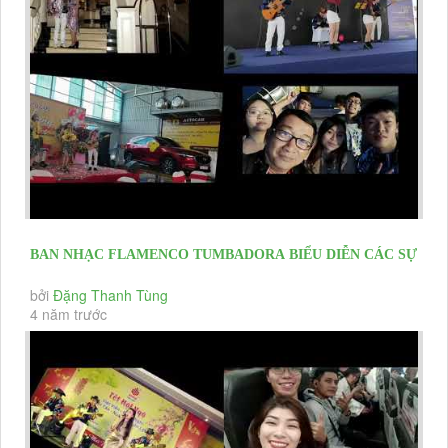
BAN NHẠC FLAMENCO TUMBADORA BIỂU DIỄN CÁC SỰ
KIỆN RA MẮT DỰ ÁN BĐS...
bởi
Đặng Thanh Tùng
4 năm trước