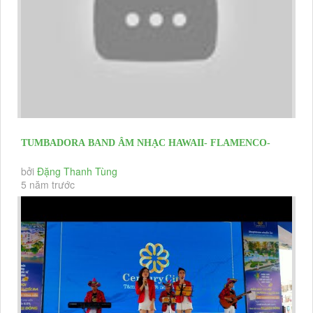
TUMBADORA BAND ÂM NHẠC HAWAII- FLAMENCO-
LATIN HOÀNG HÔN TRÊN BIỂN CHÀO...
bởi
Đặng Thanh Tùng
5 năm trước