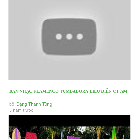
BAN NHẠC FLAMENCO TUMBADORA BIỂU DIỄN CT ÂM
NHẠC TRÊN BIỂN BẾ MẠC LỄ HỘI...
bởi
Đặng Thanh Tùng
5 năm trước