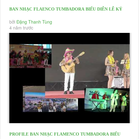
BAN NHẠC FLAENCO TUMBADORA BIỂU DIỄN LỄ KỶ
NIỆM 10 THÀNH LẬP THẮNG...
bởi
Đặng Thanh Tùng
4 năm trước
PROFILE BAN NHẠC FLAMENCO TUMBADORA BIỂU