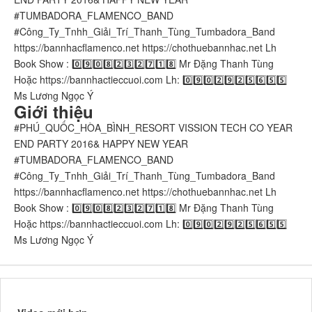
#TUMBADORA_FLAMENCO_BAND​​​​
#Công_Ty_Tnhh_Giải_Trí_Thanh_Tùng_Tumbadora_Band​​​​
https://bannhacflamenco.net​​​​ https://chothuebannhac.net​​​​ Lh
Book Show : 0️⃣9️⃣0️⃣8️⃣2️⃣3️⃣2️⃣7️⃣1️⃣8️⃣ Mr Đặng Thanh Tùng
Hoặc https://bannhactieccuoi.com​​​​ Lh: 0️⃣9️⃣0️⃣2️⃣9️⃣2️⃣5️⃣6️⃣5️⃣5️⃣
Ms Lương Ngọc Ý
Giới thiệu
#PHÚ_QUỐC_HÒA_BÌNH_RESORT VISSION TECH CO YEAR
END PARTY 2016& HAPPY NEW YEAR
#TUMBADORA_FLAMENCO_BAND​​​​
#Công_Ty_Tnhh_Giải_Trí_Thanh_Tùng_Tumbadora_Band​​​​
https://bannhacflamenco.net​​​​ https://chothuebannhac.net​​​​ Lh
Book Show : 0️⃣9️⃣0️⃣8️⃣2️⃣3️⃣2️⃣7️⃣1️⃣8️⃣ Mr Đặng Thanh Tùng
Hoặc https://bannhactieccuoi.com​​​​ Lh: 0️⃣9️⃣0️⃣2️⃣9️⃣2️⃣5️⃣6️⃣5️⃣5️⃣
Ms Lương Ngọc Ý