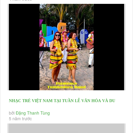
NHẠC TRẺ VIỆT NAM TẠI TUẦN LỄ VĂN HÓA VÀ DU
LỊCH LONG HẢI 2021
bởi
Đặng Thanh Tùng
5 năm trước