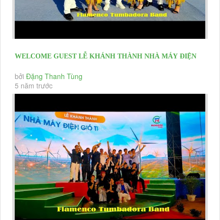
WELCOME GUEST LỄ KHÁNH THÀNH NHÀ MÁY ĐIỆN
GIÓ TRUNG NAM- THUẬN BẮC NINH...
bởi
Đặng Thanh Tùng
5 năm trước