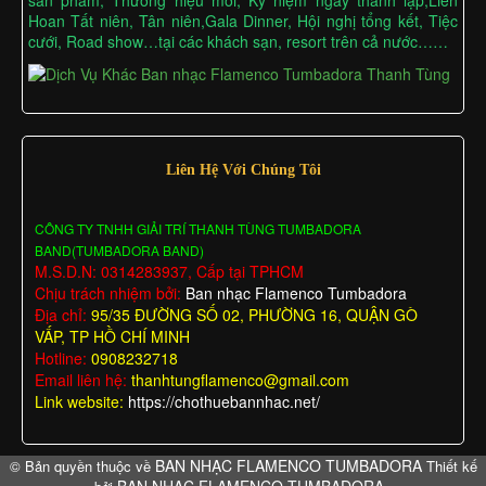
Hoan Tất niên, Tân niên,Gala Dinner, Hội nghị tổng kết, Tiệc
cưới, Road show…tại các khách sạn, resort trên cả nước……
Liên Hệ Với Chúng Tôi
CÔNG TY TNHH GIẢI TRÍ THANH TÙNG TUMBADORA
BAND(TUMBADORA BAND)
M.S.D.N: 0314283937, Cấp tại TPHCM
Chịu trách nhiệm bởi:
Ban nhạc Flamenco Tumbadora
Địa chỉ:
95/35 ĐƯỜNG SỐ 02, PHƯỜNG 16, QUẬN GÒ
VẤP, TP HỒ CHÍ MINH
Hotline:
0908232718
Email liên hệ:
thanhtungflamenco@gmail.com
Link website:
https://chothuebannhac.net/
BAN NHẠC FLAMENCO TUMBADORA
© Bản quyền thuộc về
Thiết kế
BAN NHẠC FLAMENCO TUMBADORA