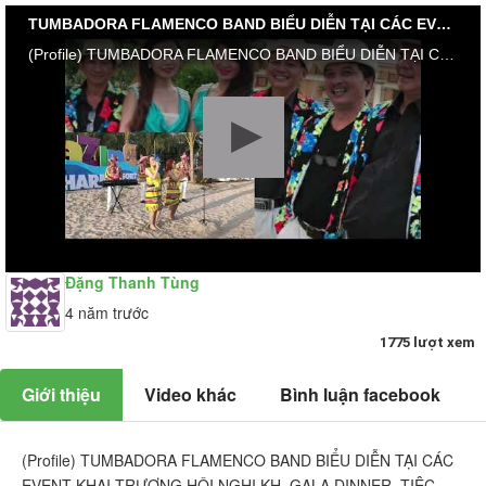
TUMBADORA FLAMENCO BAND BIỂU DIỄN TẠI CÁC EVENT KHAI TRƯƠNG HỘI NGHỊ KH, GALA DINNER, BEACH
(Profile) TUMBADORA FLAMENCO BAND BIỂU DIỄN TẠI CÁC EVENT KHAI TRƯƠNG HỘI NGHỊ KH, GALA DINNER, TIỆC CƯỚI, CHRISTMAS & YEAR END PARTY TỪ 2010-2021. (Video Clip) LỄ HỘI DU LỊCH LONG HẢI 2021 #CHARM_LONG_HẢI_RESORT #TUMBADORA_FLAMENCO_BAND​​​​ #Công_Ty_Tnhh_Giải_Trí_Thanh_Tùng_Tumbadora_Band​​​​ https://bannhacflamenco.net​​​​ https://chothuebannhac.net​​​​ Lh Book Show : 0️⃣9️⃣0️⃣8️⃣2️⃣3️⃣2️⃣7️⃣1️⃣8️⃣ Mr Đặng Thanh Tùng Hoặc https://bannhactieccuoi.com​​​​ Lh: 0️⃣9️⃣0️⃣2️⃣9️⃣2️⃣5️⃣6️⃣5️⃣5️⃣ Ms Lương Ngọc Ý
Đặng Thanh Tùng
4 năm trước
1775 lượt xem
Giới thiệu
Video khác
Bình luận facebook
(Profile) TUMBADORA FLAMENCO BAND BIỂU DIỄN TẠI CÁC
EVENT KHAI TRƯƠNG HỘI NGHỊ KH, GALA DINNER, TIỆC