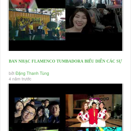
BAN NHẠC FLAMENCO TUMBADORA BIỂU DIỄN CÁC SỰ
KIỆN KHAI TRƯƠNG, HỘI...
bởi
Đặng Thanh Tùng
4 năm trước