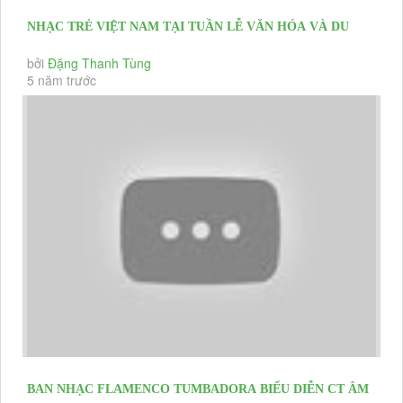
NHẠC TRẺ VIỆT NAM TẠI TUẦN LỄ VĂN HÓA VÀ DU
LỊCH LONG HẢI 2021
bởi
Đặng Thanh Tùng
5 năm trước
BAN NHẠC FLAMENCO TUMBADORA BIỂU DIỄN CT ÂM