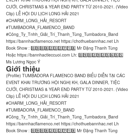
CƯỚI, CHRISTMAS & YEAR END PARTY TỪ 2010-2021. (Video
Clip) LỄ HỘI DU LỊCH LONG HẢI 2021
#CHARM_LONG_HẢI_RESORT
#TUMBADORA_FLAMENCO_BAND​​​​
#Công_Ty_Tnhh_Giải_Trí_Thanh_Tùng_Tumbadora_Band​​​​
https://bannhacflamenco.net​​​​ https://chothuebannhac.net​​​​ Lh
Book Show : 0️⃣9️⃣0️⃣8️⃣2️⃣3️⃣2️⃣7️⃣1️⃣8️⃣ Mr Đặng Thanh Tùng
Hoặc https://bannhactieccuoi.com​​​​ Lh: 0️⃣9️⃣0️⃣2️⃣9️⃣2️⃣5️⃣6️⃣5️⃣5️⃣
Ms Lương Ngọc Ý
Giới thiệu
(Profile) TUMBADORA FLAMENCO BAND BIỂU DIỄN TẠI CÁC
EVENT KHAI TRƯƠNG HỘI NGHỊ KH, GALA DINNER, TIỆC
CƯỚI, CHRISTMAS & YEAR END PARTY TỪ 2010-2021. (Video
Clip) LỄ HỘI DU LỊCH LONG HẢI 2021
#CHARM_LONG_HẢI_RESORT
#TUMBADORA_FLAMENCO_BAND​​​​
#Công_Ty_Tnhh_Giải_Trí_Thanh_Tùng_Tumbadora_Band​​​​
https://bannhacflamenco.net​​​​ https://chothuebannhac.net​​​​ Lh
Book Show : 0️⃣9️⃣0️⃣8️⃣2️⃣3️⃣2️⃣7️⃣1️⃣8️⃣ Mr Đặng Thanh Tùng