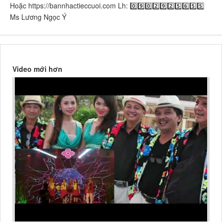
Hoặc https://bannhactieccuoi.com​​​​ Lh: 0️⃣9️⃣0️⃣2️⃣9️⃣2️⃣5️⃣6️⃣5️⃣5️⃣
Ms Lương Ngọc Ý
Video mới hơn