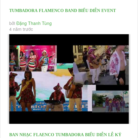
TUMBADORA FLAMENCO BAND BIỂU DIỄN EVENT
,HNKH , CHRISTMAS & YEAR END...
bởi
Đặng Thanh Tùng
4 năm trước
BAN NHẠC FLAENCO TUMBADORA BIỂU DIỄN LỄ KỶ