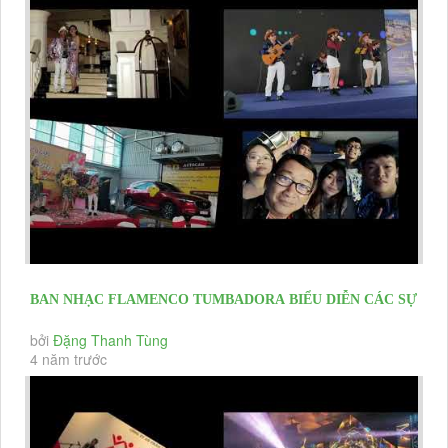
BAN NHẠC FLAMENCO TUMBADORA BIỂU DIỄN CÁC SỰ
KIỆN RA MẮT DỰ ÁN BĐS...
bởi
Đặng Thanh Tùng
4 năm trước