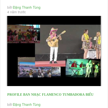
NIỆM 10 THÀNH LẬP THẮNG...
bởi
Đặng Thanh Tùng
4 năm trước
PROFILE BAN NHẠC FLAMENCO TUMBADORA BIỂU
DIỄN CÁC SỰ KIỆN GIỚI...
bởi
Đặng Thanh Tùng