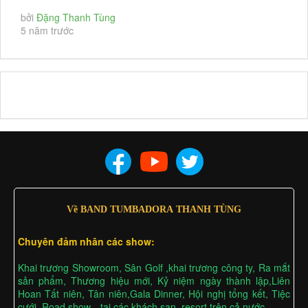
NHẠC TRÊN BIỂN BẾ MẠC LỄ HỘI...
bởi
Đặng Thanh Tùng
5 năm trước
Về BAND TUMBADORA THANH TÙNG
Chuyên đảm nhân các show:
Khai trương Showroom, Sân Golf ,khai trương công ty, Ra mắt
sản phẩm, Thương hiệu mới, Kỷ niệm ngày thành lập,Liên
Hoan Tất niên, Tân niên,Gala Dinner, Hội nghị tổng kết, Tiệc
cưới, Road show…tại các khách sạn, resort trên cả nước……