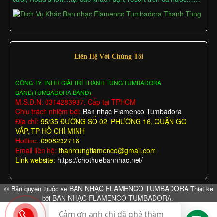
Liên Hệ Với Chúng Tôi
CÔNG TY TNHH GIẢI TRÍ THANH TÙNG TUMBADORA
BAND(TUMBADORA BAND)
M.S.D.N: 0314283937, Cấp tại TPHCM
Chịu trách nhiệm bởi:
Ban nhạc Flamenco Tumbadora
Địa chỉ:
95/35 ĐƯỜNG SỐ 02, PHƯỜNG 16, QUẬN GÒ
VẤP, TP HỒ CHÍ MINH
Hotline:
0908232718
Email liên hệ:
thanhtungflamenco@gmail.com
Link website:
https://chothuebannhac.net/
BAN NHẠC FLAMENCO TUMBADORA
© Bản quyền thuộc về
Thiết kế
BAN NHẠC FLAMENCO TUMBADORA
bởi
.
Cảm ơn anh chị đã ghé thăm