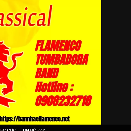
IỆC CƯỚI
TIN ĐÓ ĐÂY