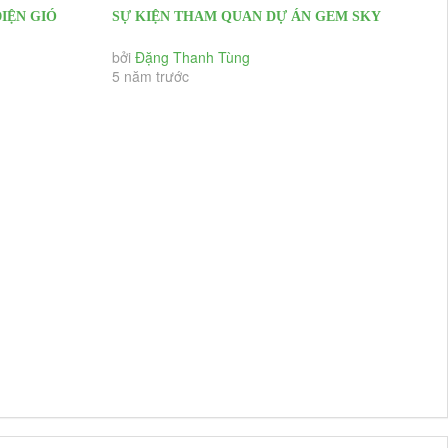
IỆN GIÓ
SỰ KIỆN THAM QUAN DỰ ÁN GEM SKY
H THUẬN
WORLD LONG THÀNH 28/03/2021
bởi
Đặng Thanh Tùng
5 năm trước