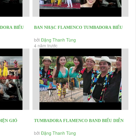
DORA BIỂU
BAN NHẠC FLAMENCO TUMBADORA BIỂU
NG, HỘI...
DIỄN CÁC SỰ KIỆN KHAI TRƯƠNG, HỘI...
bởi
Đặng Thanh Tùng
4 năm trước
ỆN GIÓ
TUMBADORA FLAMENCO BAND BIỂU DIỄN
NHẠC...
TẠI CÁC EVENT KHAI TRƯƠNG HỘI NGHỊ...
bởi
Đặng Thanh Tùng