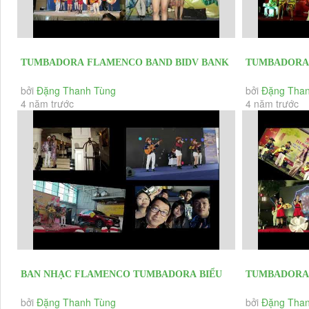
TUMBADORA FLAMENCO BAND BIDV BANK
TUMBADORA 
YEAR END PARTY 2020 & HAPPY NEW
BÌNH RESOR
bởi
Đặng Thanh Tùng
bởi
Đặng Than
4 năm trước
4 năm trước
YEAR...
END...
BAN NHẠC FLAMENCO TUMBADORA BIỂU
TUMBADORA 
DIỄN CÁC SỰ KIỆN RA MẮT DỰ ÁN BĐS...
PHƯỚC HẢI
bởi
Đặng Thanh Tùng
bởi
Đặng Than