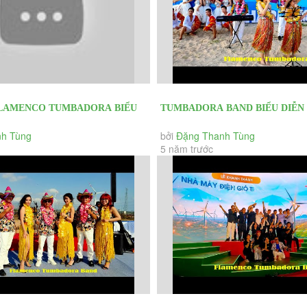
LAMENCO TUMBADORA BIỂU
TUMBADORA BAND BIỂU DIỄN
NHẠC TRÊN BIỂN BẾ MẠC LỄ
HAWAII- FLAMENCO- LATIN TR
h Tùng
bởi
Đặng Thanh Tùng
5 năm trước
CHÀO...