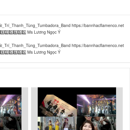
h_Tùng_Tumbadora_Band​​​​ https://bannhacflamenco.net​​​​
️⃣9️⃣2️⃣5️⃣6️⃣5️⃣5️⃣ Ms Lương Ngọc Ý
h_Tùng_Tumbadora_Band​​​​ https://bannhacflamenco.net​​​​
️⃣9️⃣2️⃣5️⃣6️⃣5️⃣5️⃣ Ms Lương Ngọc Ý