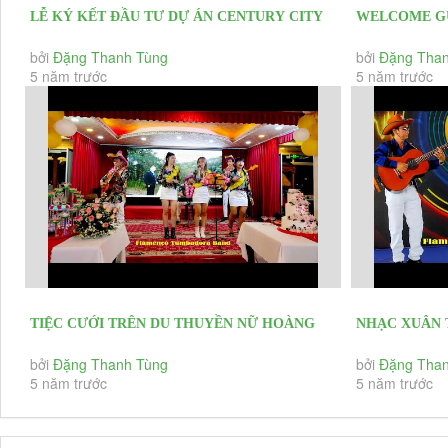
LỄ KÝ KẾT ĐẦU TƯ DỰ ÁN CENTURY CITY
WELCOME G
LONG THÀNH 24/4/2021 TUMBADORA
MÁY ĐIỆN G
bởi
Đặng Thanh Tùng
bởi
Đặng Than
5 năm trước
5 năm trước
FLAMENCO...
NINH...
TIỆC CƯỚI TRÊN DU THUYỀN NỮ HOÀNG
NHẠC XUÂN 
ĐÔNG DƯƠNG FLAMENCO TUMBADORA
LONG THÀN
bởi
Đặng Thanh Tùng
bởi
Đặng Than
5 năm trước
5 năm trước
BAND
BAND