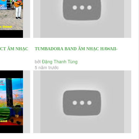
 CT ÂM NHẠC
TUMBADORA BAND ÂM NHẠC HAWAII-
ÊN BIỂN
FLAMENCO- LATIN HOÀNG HÔN TRÊN BIỂN
bởi
Đặng Thanh Tùng
5 năm trước
CHÀO...