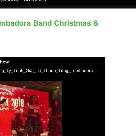
badora Band Christmas &
show
#CHRISTMAS_MEDLEY_JINGLEBELL_ROCK_FELIZ_NAVIDAD_JINGLE_BELL #TUMBADORA_FLAMENCO_BAND​​​​ #Công_Ty_Tnhh_Giải_Trí_Thanh_Tùng_Tumbadora_Band​​​​ https://bannhacflamenco.net​​​​ https://chothuebannhac.net​​​​ Lh Book Show : 0️⃣9️⃣0️⃣8️⃣2️⃣3️⃣2️⃣7️⃣1️⃣8️⃣ Mr Đặng Thanh Tùng Hoặc https://bannhactieccuoi.com​​​​ Lh: 0️⃣9️⃣0️⃣2️⃣9️⃣2️⃣5️⃣6️⃣5️⃣5️⃣ Ms Lương Ngọc Ý