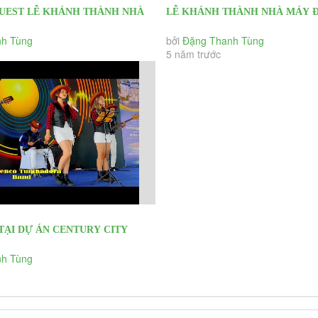
UEST LỄ KHÁNH THÀNH NHÀ
LỄ KHÁNH THÀNH NHÀ MÁY Đ
IÓ TRUNG NAM- THUẬN BẮC
TRUNG NAM- THUẬN BẮC NIN
h Tùng
bởi
Đặng Thanh Tùng
5 năm trước
TẠI DỰ ÁN CENTURY CITY
H FLAMENCO TUMBADORA
h Tùng