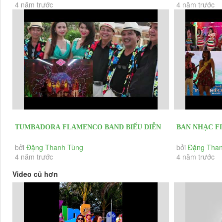
4 năm trước
4 năm trước
&...
TUMBADORA FLAMENCO BAND BIỂU DIỄN
BAN NHẠC 
EVENT ,HNKH , CHRISTMAS & YEAR END...
DIỄN LỄ KỶ
bởi
Đặng Thanh Tùng
bởi
Đặng Than
4 năm trước
4 năm trước
Video cũ hơn