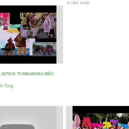
4 năm trước
FLAENCO TUMBADORA BIỂU
 NIỆM 10 THÀNH LẬP THẮNG...
h Tùng