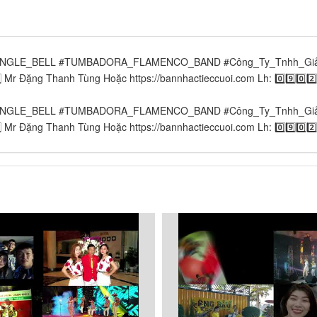
ELL #TUMBADORA_FLAMENCO_BAND​​​​ #Công_Ty_Tnhh_Giải_Trí_Than
⃣8️⃣ Mr Đặng Thanh Tùng Hoặc https://bannhactieccuoi.com​​​​ Lh: 0️⃣9️⃣0️⃣2
ELL #TUMBADORA_FLAMENCO_BAND​​​​ #Công_Ty_Tnhh_Giải_Trí_Than
⃣8️⃣ Mr Đặng Thanh Tùng Hoặc https://bannhactieccuoi.com​​​​ Lh: 0️⃣9️⃣0️⃣2