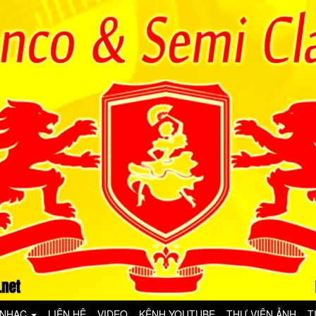
 NHẠC
LIÊN HỆ
VIDEO
KÊNH YOUTUBE
THƯ VIỆN ẢNH
T