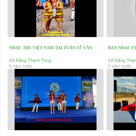
NHẠC TRẺ VIỆT NAM TẠI TUẦN LỄ VĂN
BAN NHẠC F
HÓA VÀ DU LỊCH LONG HẢI 2021
DIỄN CT ÂM 
bởi
Đặng Thanh Tùng
bởi
Đặng Than
5 năm trước
5 năm trước
HỘI...