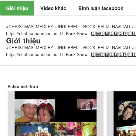
Giới thiệu
Video khác
Bình luận facebook
#CHRISTMAS_MEDLEY_JINGLEBELL_ROCK_FELIZ_NAVIDAD_JINGLE_B
https://chothuebannhac.net​​​​ Lh Book Show : 0️⃣9️⃣0️⃣8️⃣2️⃣3️⃣2️⃣7️⃣1️
Giới thiệu
#CHRISTMAS_MEDLEY_JINGLEBELL_ROCK_FELIZ_NAVIDAD_JINGLE_B
https://chothuebannhac.net​​​​ Lh Book Show : 0️⃣9️⃣0️⃣8️⃣2️⃣3️⃣2️⃣7️⃣1️
Video mới hơn