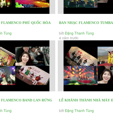
FLAMENCO PHÚ QUỐC HÒA
BAN NHẠC FLAMENCO TUMBA
T VISSION TECH CO YEAR
DIỄN CÁC SỰ KIỆN KHAI TRƯƠ
h Tùng
bởi
Đặng Thanh Tùng
4 năm trước
FLAMENCO BAND LAN RỪNG
LỄ KHÁNH THÀNH NHÀ MÁY ĐI
 RESORT YEAR END PARTY 2020
TRUNG NAM NINH THUẬN BAN 
h Tùng
bởi
Đặng Thanh Tùng