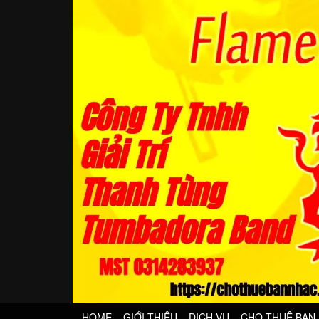
HOME
GIỚI THIỆU
DỊCH VỤ
CHO THUÊ BAN