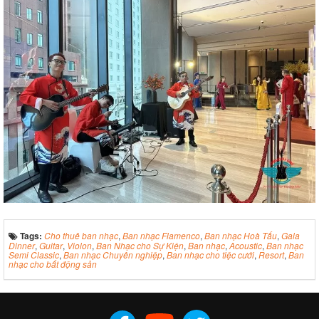
Tags:
Cho thuê ban nhạc
,
Ban nhạc Flamenco
,
Ban nhạc Hoà Tấu
,
Gala
Dinner
,
Guitar
,
Violon
,
Ban Nhạc cho Sự Kiện
,
Ban nhạc
,
Acoustic
,
Ban nhạc
Semi Classic
,
Ban nhạc Chuyên nghiệp
,
Ban nhạc cho tiệc cưới
,
Resort
,
Ban
nhạc cho bất động sản