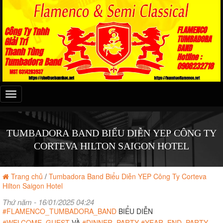
Đây
là
menu
mobile
TUMBADORA BAND BIỂU DIỄN YEP CÔNG TY
CORTEVA HILTON SAIGON HOTEL
Trang chủ
/
Tumbadora Band Biểu Diễn YEP Công Ty Corteva
Hilton Saigon Hotel
Thứ năm - 16/01/2025 04:24
#FLAMENCO_TUMBADORA_BAND
BIỂU DIỄN
#WELCOME_GUEST
VÀ
#DINNER_PARTY
#YEAR_END_PARTY