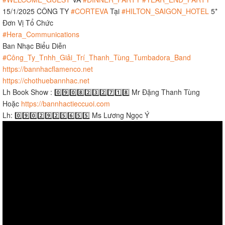
15/1/2025 CÔNG TY
#CORTEVA
Tại
#HILTON_SAIGON_HOTEL
5*
Đơn Vị Tổ Chức
#Hera_Communications
Ban Nhạc Biểu Diễn
#Công_Ty_Tnhh_Giải_Trí_Thanh_Tùng_Tumbadora_Band
https://bannhacflamenco.net
https://chothuebannhac.net
Lh Book Show : 0️⃣9️⃣0️⃣8️⃣2️⃣3️⃣2️⃣7️⃣1️⃣8️⃣ Mr Đặng Thanh Tùng
Hoặc
https://bannhactieccuoi.com​​​
Lh: 0️⃣9️⃣0️⃣2️⃣9️⃣2️⃣5️⃣6️⃣5️⃣5️⃣ Ms Lương Ngọc Ý